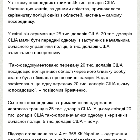
У лютому посередник отримав 45 тис. доларів США.
Частина цих коштів, за даними слідства, призначалася
керівництву поліції однієї з областей, частина – самому
посереднику.
У квітні він отримав ще 25 тис. доларів США: 20 тис. доларів
США мали бути передані одному із заступників начальника
обласного управління поліції, 5 тис. доларів США
залишалися посереднику.
“Також задокументовано передачу 20 тис. доларів США
посадовцю поліції іншої області через його близьку особу,
яка не була обізнана про злочинні наміри. Надалі
зафіксовано ще одну передачу 20 тис. доларів США цьому
ж посадовцю”, – повідомив Кравченко.
Сьогодні посередника затримали після одержання
чергового траншу в 25 тис. доларів США. У цьому епізоді 20
тис. доларів США також призначалися одному з керівників
обласної поліції, 5 тис. доларів США – йому.
Підозра оголошена за ч. 4 ст. 368 КК України – одержання
службовою особою, яка займає відповідальне становище,