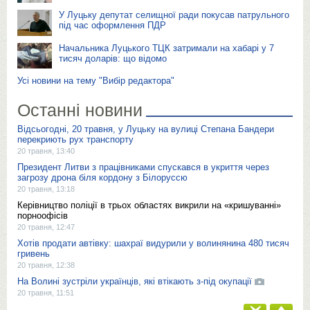
У Луцьку депутат селищної ради покусав патрульного
під час оформлення ПДР
Начальника Луцького ТЦК затримали на хабарі у 7
тисяч доларів: що відомо
Усі новини на тему "Вибір редактора"
Останні новини
Відсьогодні, 20 травня, у Луцьку на вулиці Степана Бандери
перекриють рух транспорту
20 травня, 13:40
Президент Литви з працівниками спускався в укриття через
загрозу дрона біля кордону з Білоруссю
20 травня, 13:18
Керівництво поліції в трьох областях викрили на «кришуванні»
порноофісів
20 травня, 12:47
Хотів продати автівку: шахраї видурили у волинянина 480 тисяч
гривень
20 травня, 12:38
На Волині зустріли українців, які втікають з-під окупації
20 травня, 11:51