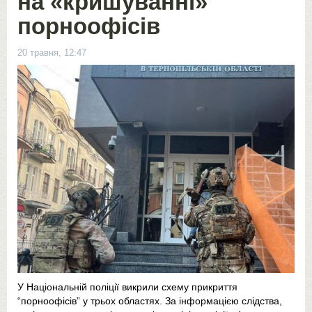
на «кришуванні»
порноофісів
20 травня, 12:47
У Національній поліції викрили схему прикриття
“порноофісів” у трьох областях. За інформацією слідства,