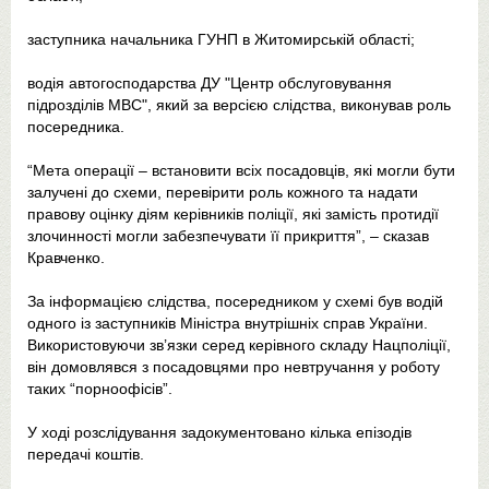
заступника начальника ГУНП в Житомирській області;
водія автогосподарства ДУ "Центр обслуговування
підрозділів МВС", який за версією слідства, виконував роль
посередника.
“Мета операції – встановити всіх посадовців, які могли бути
залучені до схеми, перевірити роль кожного та надати
правову оцінку діям керівників поліції, які замість протидії
злочинності могли забезпечувати її прикриття”, – сказав
Кравченко.
За інформацією слідства, посередником у схемі був водій
одного із заступників Міністра внутрішніх справ України.
Використовуючи зв’язки серед керівного складу Нацполіції,
він домовлявся з посадовцями про невтручання у роботу
таких “порноофісів”.
У ході розслідування задокументовано кілька епізодів
передачі коштів.