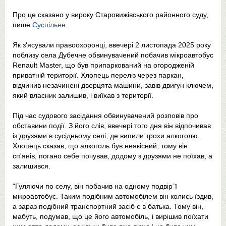
Про це сказано у вироку Старовижівського районного суду,
пише
Суспільне
.
Як з'ясували правоохоронці, ввечері 2 листопада 2025 року
поблизу села Дубечне обвинувачений побачив мікроавтобус
Renault Master, що був припаркований на огородженій
приватній території. Хлопець переліз через паркан,
відчинив незачинені дверцята машини, завів двигун ключем,
який власник залишив, і виїхав з території.
Під час судового засідання обвинувачений розповів про
обставини події. З його слів, ввечері того дня він відпочивав
із друзями в сусідньому селі, де випили трохи алкоголю.
Хлопець сказав, що алкоголь був неякісний, тому він
сп'янів, погано себе почував, додому з друзями не поїхав, а
залишився.
"Гуляючи по селу, він побачив на одному подвір`ї
мікроавтобус. Таким подібним автомобілем він колись їздив,
а зараз подібний транспортний засіб є в батька. Тому він,
мабуть, подумав, що це його автомобіль, і вирішив поїхати