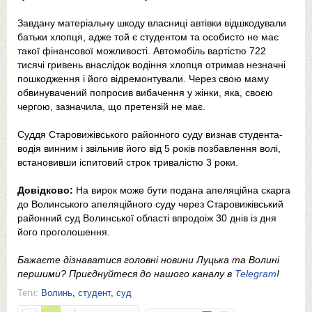
Завдану матеріальну шкоду власниці автівки відшкодували
батьки хлопця, адже той є студентом та особисто не має
такої фінансової можливості. Автомобіль вартістю 722
тисячі гривень внаслідок водіння хлопця отримав незначні
пошкодження і його відремонтували. Через свою маму
обвинувачений попросив вибачення у жінки, яка, своєю
чергою, зазначила, що претензій не має.
Суддя Старовижівського районного суду визнав студента-
водія винним і звільнив його від 5 років позбавлення волі,
встановивши іспитовий строк тривалістю 3 роки.
Довідково:
На вирок може бути подана апеляційна скарга
до Волинського апеляційного суду через Старовижівський
районний суд Волинської області впродоіж 30 днів із дня
його проголошення.
Бажаєте дізнаватися головні новини Луцька та Волині
першими? Приєднуйтеся до нашого каналу в
Telegram
!
Теги:
Волинь
,
студент
,
суд