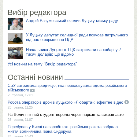
Вибір редактора
Андрій Разумовський очолив Луцьку міську раду
У Луцьку депутат селищної ради покусав патрульного
під час оформлення ПДР
Начальника Луцького ТЦК затримали на хабарі у 7
тисяч доларів: що відомо
Усі новини на тему "Вибір редактора"
Останні новини
СБУ затримала зрадницю, яка переховувала вдома російського
військового
25 травня, 12:01
Робота операторів дронів луцького «Любарта»: ефектне відео
25 травня, 11:25
На Волині п'яний студент переліз через паркан та викрав авто
25 травня, 11:07
Перебував у Києві на заробітках: російська ракета забрала
життя волинянина Івана Сидорука
25 травня, 10:43