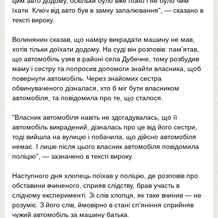
цим авто додому, оскільки було вже пізно і не було чим
їхати. Ключ від авто був в замку запалювання", — сказано в
тексті вироку.
Волинянин сказав, що наміру викрадати машину не мав,
хотів тільки доїхати додому. На суді він розповів: пам'ятав,
що автомобіль узяв в районі села Дубечне, тому розбудив
маму і сестру та попросив допомоги знайти власника, щоб
повернути автомобіль. Через знайомих сестра
обвинуваченого дізналася, хто б міг бути власником
автомобіля, та повідомила про те, що сталося.
"Власник автомобіля навіть не здогадувалась, що її
автомобіль викрадений, дізналась про це від його сестри,
тоді вийшла на вулицю і побачила, що дійсно автомобіля
немає. І лише після цього власник автомобіля повідомила
поліцію", — зазначено в тексті вироку.
Наступного дня хлопець поїхав у поліцію, де розповів про
обставини вчиненого, сприяв слідству, брав участь в
слідчому експерименті. Зі слів хлопця, як таке вчинив — не
розуміє. З його слів, ймовірно в стані сп'яніння сприйняв
чужий автомобіль за машину батька.