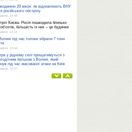
коджено 20 вікон: як відновлюють ВНУ
ля російського обстрілу
равня, 14:48
тріл Києва: Росія пошкодила близько
об’єктів, більшість із них – це будинки
равня, 14:11
Волині під час толоки зібрали 7 тонн
ття
равня, 13:44
тра у рідному селі прощатимуться з
атодітним батьком з Волині, який
инув під час масованої атаки на Київ
равня, 13:07