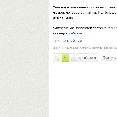
Унаслідок масованої російської раке
людей, четверо загинули. Найбільше 
різних типів.
Бажаєте дізнаватися головні нови
каналу в
Telegram
!
Теги:
Київ
,
обстріл
Якщо Ви зауважили помилку, виділіть її та натис
0
Поділит