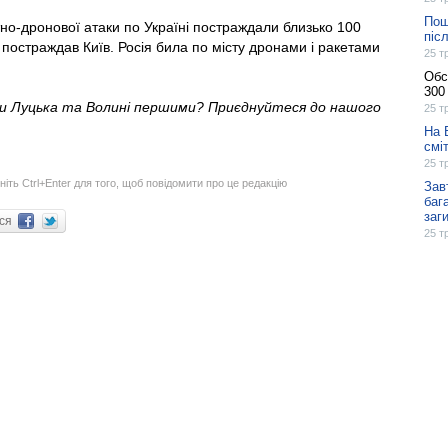
Пош
тно-дронової атаки по Україні постраждали близько 100
піс
постраждав Київ. Росія била по місту дронами і ракетами
25 т
Обс
300 
ни Луцька та Волині першими? Приєднуйтеся до нашого
25 т
На 
смі
25 т
ніть Ctrl+Enter для того, щоб повідомити про це редакцію
Зав
баг
заг
ися
25 т