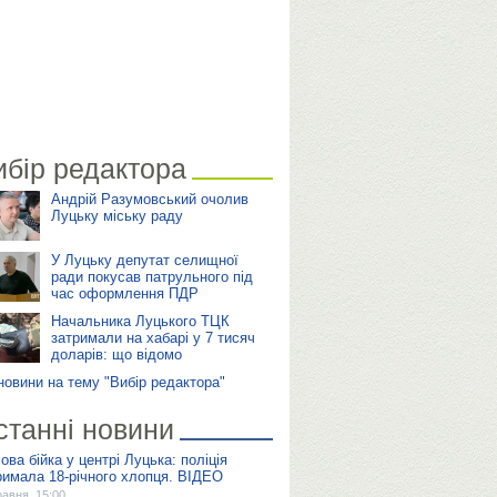
ибір редактора
Андрій Разумовський очолив
Луцьку міську раду
У Луцьку депутат селищної
ради покусав патрульного під
час оформлення ПДР
Начальника Луцького ТЦК
затримали на хабарі у 7 тисяч
доларів: що відомо
 новини на тему "Вибір редактора"
станні новини
ова бійка у центрі Луцька: поліція
римала 18-річного хлопця. ВІДЕО
равня, 15:00