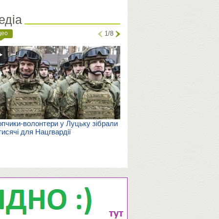
едіа
део
1/8
пчики-волонтери у Луцьку зібрали
тисячі для Нацгвардії