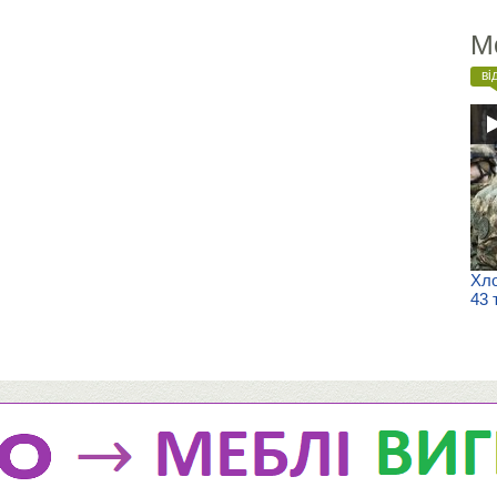
М
ві
Хло
43 