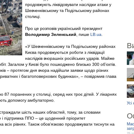
продовжують ліквідовувати наслідки атаки у
Шевченківському та Подільському районах
столиці.
Про це розповів український президент
Володимир Зеленський
, пише
LB.ua
.
В
«У Шевченківському та Подільському районах
Києва продовжуються роботи з ліквідації
наслідків вчорашніх російських ударів. Майже
іт. Загалом у Києві було пошкоджено близько 300 обʼєктів.
ків – протягом дня вчора надійшли заявки щодо різних
риватних і багатоповерхових будинках», – повідомив глава
о 87 поранених у столиці, серед них троє дітей. У лікарнях
ють допомогу амбулаторно.
Усі
страждали шість наших областей, тому, за словами
О
е і підтримка ППО – це щоденний пріоритет
на всіх рівнях. Також обов’язково продовжувати тиснути на
Мас
зат
25 т