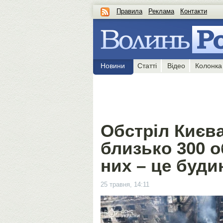
Правила
Реклама
Контакти
Новини
Статті
Відео
Колонка
Обстріл Києв
близько 300 об
них – це буди
25 травня, 14:11