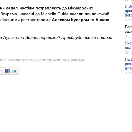
У В
ани дедалі частіше потрапляють до міжнародних
пра
в. Зокрема, навесні до Michelin Guide внесли лондонський
йог
країнськими рестораторами
Алексом Купером
та
Анною
30 т
Рес
зас
30 т
ни Луцька та Волині першими? Приєднуйтеся до нашого
Яко
нед
30 т
На 
ніть Ctrl+Enter для того, щоб повідомити про це редакцію
роз
дит
ися
30 т