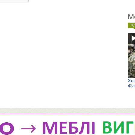
М
ві
Хло
43 