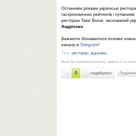
Останніми роками українські рестор
гастрономічних рейтингів і путівникі
ресторан Tatar Bunar, заснований у
Андрієнко
.
Бажаєте дізнаватися головні нови
каналу в
Telegram
!
Теги:
ресторан
,
відзнака
Якщо Ви зауважили помилку, виділіть її та натис
0
Поділит