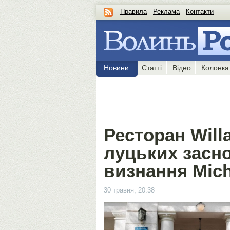
Правила
Реклама
Контакти
Новини
Статті
Відео
Колонка
Ресторан Willa
луцьких засн
визнання Mich
30 травня, 20:38