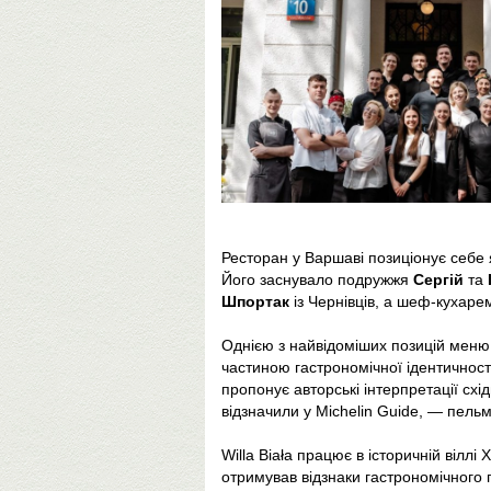
Ресторан у Варшаві позиціонує себе я
Його заснувало подружжя
Сергій
та
Шпортак
із Чернівців, а шеф-кухар
Однією з найвідоміших позицій меню
частиною гастрономічної ідентичності
пропонує авторські інтерпретації схі
відзначили у Michelin Guide, — пельм
Willa Biała працює в історичній віллі
отримував відзнаки гастрономічного г