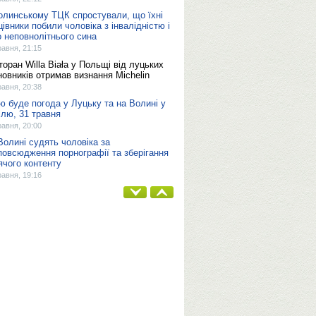
олинському ТЦК спростували, що їхні
цівники побили чоловіка з інвалідністю і
о неповнолітнього сина
равня, 21:15
торан Willa Biała у Польщі від луцьких
новників отримав визнання Michelin
равня, 20:38
ю буде погода у Луцьку та на Волині у
ілю, 31 травня
равня, 20:00
Волині судять чоловіка за
повсюдження порнографії та зберігання
ячого контенту
равня, 19:16