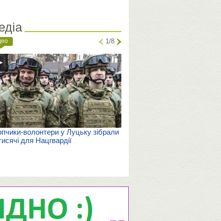
едіа
део
1/8
пчики-волонтери у Луцьку зібрали
тисячі для Нацгвардії