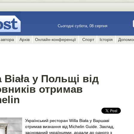
Сьогодні субота, 08 серпня
 автора
Архів
Онлайн-конференції
Спорт
Історія
Допомо
 Biała у Польщі від
овників отримав
elin
Український ресторан Willa Biała у Варшаві
отримав визнання від Michelin Guide. Заклад,
заснований українцями, додали до одного з