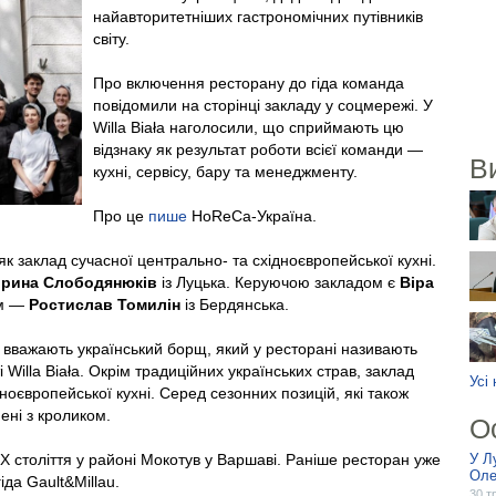
найавторитетніших гастрономічних путівників
світу.
Про включення ресторану до гіда команда
повідомили на сторінці закладу у соцмережі. У
Willa Biała наголосили, що сприймають цю
відзнаку як результат роботи всієї команди —
В
кухні, сервісу, бару та менеджменту.
Про це
пише
HoReCa-Україна.
к заклад сучасної центрально- та східноєвропейської кухні.
Ірина Слободянюків
із Луцька. Керуючою закладом є
Віра
ем —
Ростислав Томилін
із Бердянська.
 вважають український борщ, який у ресторані називають
 Willa Biała. Окрім традиційних українських страв, заклад
Усі
дноєвропейської кухні. Серед сезонних позицій, які також
ені з кроликом.
О
 XX століття у районі Мокотув у Варшаві. Раніше ресторан уже
У Л
Оле
іда Gault&Millau.
30 т