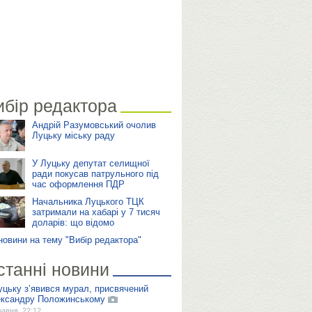
ибір редактора
Андрій Разумовський очолив
Луцьку міську раду
У Луцьку депутат селищної
ради покусав патрульного під
час оформлення ПДР
Начальника Луцького ТЦК
затримали на хабарі у 7 тисяч
доларів: що відомо
 новини на тему "Вибір редактора"
станні новини
уцьку з’явився мурал, присвячений
ксандру Положинському
равня, 22:12