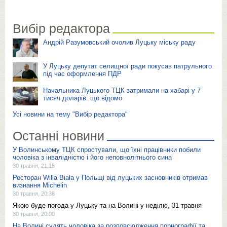
Вибір редактора
Андрій Разумовський очолив Луцьку міську раду
У Луцьку депутат селищної ради покусав патрульного
під час оформлення ПДР
Начальника Луцького ТЦК затримали на хабарі у 7
тисяч доларів: що відомо
Усі новини на тему "Вибір редактора"
Останні новини
У Волинському ТЦК спростували, що їхні працівники побили
чоловіка з інвалідністю і його неповнолітнього сина
30 травня, 21:15
Ресторан Willa Biała у Польщі від луцьких засновників отримав
визнання Michelin
30 травня, 20:38
Якою буде погода у Луцьку та на Волині у неділю, 31 травня
30 травня, 20:00
На Волині судять чоловіка за розповсюдження порнографії та