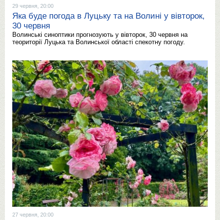
29 червня, 20:00
Яка буде погода в Луцьку та на Волині у вівторок,
30 червня
Волинські синоптики прогнозують у вівторок, 30 червня на
теориторії Луцька та Волинської області спекотну погоду.
27 червня, 20:00