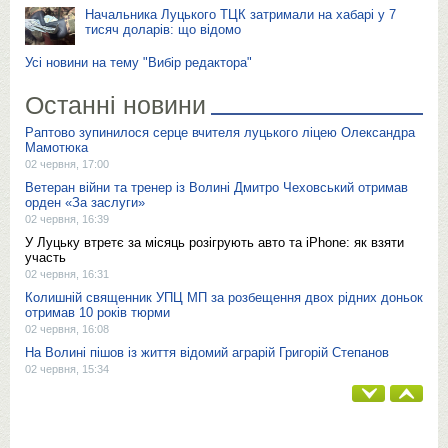
Начальника Луцького ТЦК затримали на хабарі у 7
тисяч доларів: що відомо
Усі новини на тему "Вибір редактора"
Останні новини
Раптово зупинилося серце вчителя луцького ліцею Олександра
Мамотюка
02 червня, 17:00
Ветеран війни та тренер із Волині Дмитро Чеховський отримав
орден «За заслуги»
02 червня, 16:39
У Луцьку втретє за місяць розігрують авто та iPhone: як взяти
участь
02 червня, 16:31
Колишній священник УПЦ МП за розбещення двох рідних доньок
отримав 10 років тюрми
02 червня, 16:08
На Волині пішов із життя відомий аграрій Григорій Степанов
02 червня, 15:34