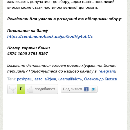
закликають долучатися до збору, адже навіть невеликий
внесок може стати частиною великої допомоги.
Реквізити для участі в розіграші та підтримки збору:
Посилання на банку
https://send.monobank.ua/jar/5odHg4uhCs
Номер картки банки
4874 1000 3791 5397
Бажаєте дізнаватися головні новини Луцька та Волині
першими? Приєднуйтеся до нашого каналу в
Telegram
!
Теги:
розіграш
,
авто
,
айфон
,
благодійність
,
Олександр Князєв
0
Поділитися