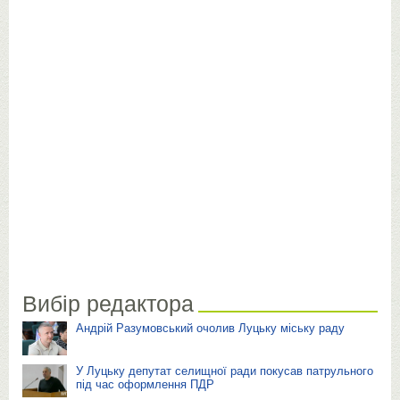
Вибір редактора
Андрій Разумовський очолив Луцьку міську раду
У Луцьку депутат селищної ради покусав патрульного
під час оформлення ПДР