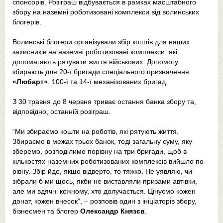
спонсорів. Розіграш відбувається в рамках масштабного
збору на наземні роботизовані комплекси від волинських
блогерів.
Волинські блогери організували збір коштів для наших
захисників на наземні роботизовані комплекси, які
допомагають рятувати життя військових. Допомогу
збирають для 20-ї бригади спеціального призначення
«Любарт»
, 100-ї та 14-ї механізованих бригад.
З 30 травня до 8 червня триває остання банка збору та,
відповідно, останній розіграш.
“Ми збираємо кошти на роботів, які рятують життя.
Збираємо в межах трьох банок, тоді загальну суму, яку
зберемо, розподілимо порівну на три бригади, щоб в
кількостях наземних роботизованих комплексів вийшло по-
рівну. Збір йде, якщо відверто, то тяжко. Не уявляю, чи
зібрали б ми щось, якби не виставляли призами автівки,
але ми вдячні кожному, хто долучається. Цінуємо кожен
донат, кожен внесок”, – розповів один з ініціаторів збору,
бізнесмен та блогер
Олександр Князєв
.