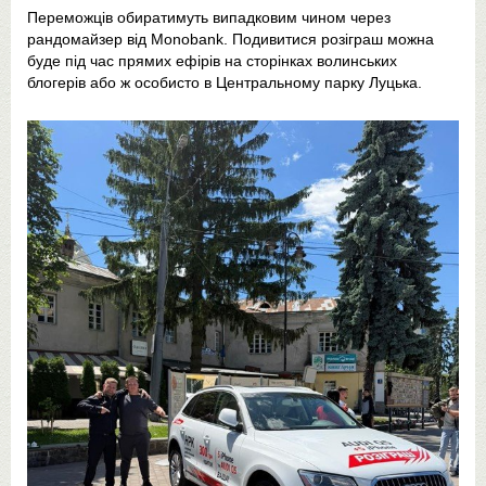
Переможців обиратимуть випадковим чином через
рандомайзер від Monobank. Подивитися розіграш можна
буде під час прямих ефірів на сторінках волинських
блогерів або ж особисто в Центральному парку Луцька.