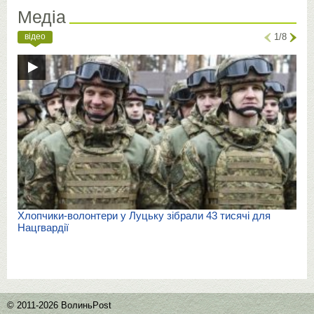
Медіа
відео
1/8
Хлопчики-волонтери у Луцьку зібрали 43 тисячі для
Нацгвардії
© 2011-2026 ВолиньPost