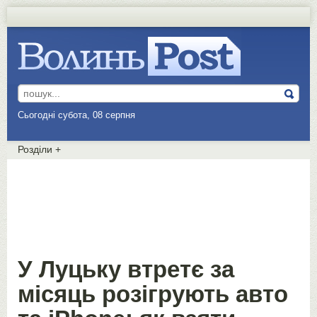
Сьогодні субота, 08 серпня
Розділи
+
У Луцьку втретє за
місяць розігрують авто