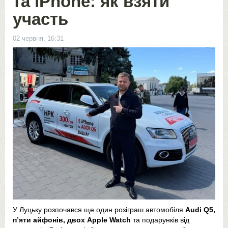
та iPhone: як взяти
участь
02 червня, 16:31
У Луцьку розпочався ще один розіграш автомобіля
Audi Q5,
пʼяти айфонів, двох Apple Watch
та подарунків від