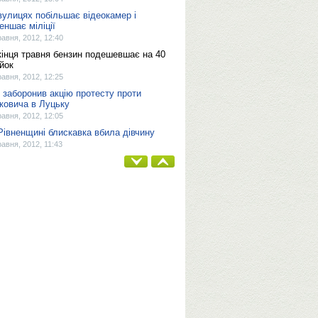
вулицях побільшає відеокамер і
еншає міліції
равня, 2012, 12:40
кінця травня бензин подешевшає на 40
ійок
равня, 2012, 12:25
 заборонив акцію протесту проти
ковича в Луцьку
равня, 2012, 12:05
Рівненщині блискавка вбила дівчину
равня, 2012, 11:43