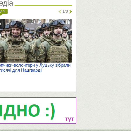
едіа
део
1/8
пчики-волонтери у Луцьку зібрали
тисячі для Нацгвардії