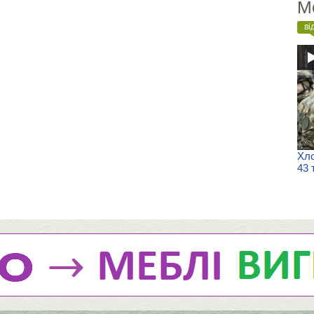
М
ві
Хло
43 