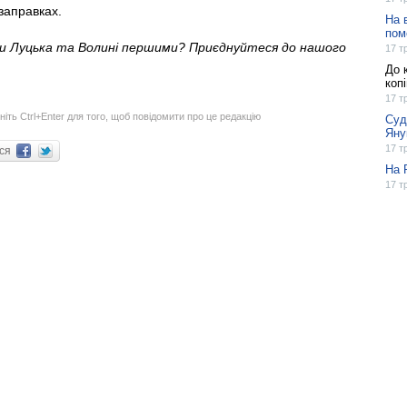
 заправках.
На 
пом
ни Луцька та Волині першими? Приєднуйтеся до нашого
17 т
До 
коп
17 т
ніть Ctrl+Enter для того, щоб повідомити про це редакцію
Суд
Яну
17 т
ися
На 
17 т