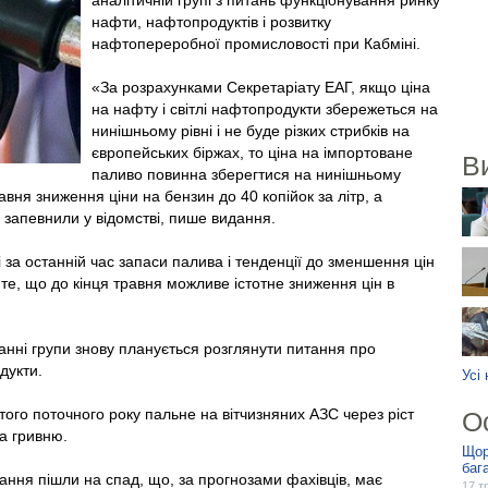
аналітичній групі з питань функціонування ринку
нафти, нафтопродуктів і розвитку
нафтопереробної промисловості при Кабміні.
«За розрахунками Секретаріату ЕАГ, якщо ціна
на нафту і світлі нафтопродукти збережеться на
нинішньому рівні і не буде різких стрибків на
європейських біржах, то ціна на імпортоване
В
паливо повинна зберегтися на нинішньому
травня зниження ціни на бензин до 40 копійок за літр, а
- запевнили у відомстві, пише видання.
 за останній час запаси палива і тенденції до зменшення цін
те, що до кінця травня можливе істотне зниження цін в
данні групи знову планується розглянути питання про
дукти.
Усі
ого поточного року пальне на вітчизняних АЗС через ріст
О
а гривню.
Щор
баг
вання пішли на спад, що, за прогнозами фахівців, має
17 т