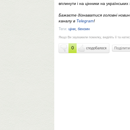
вплинути і на цінники на українських
Бажаєте дізнаватися головні нови
каналу в
Telegram
!
Теги:
ціни
,
бензин
Якщо Ви зауважили помилку, виділіть її та натис
0
Поділит