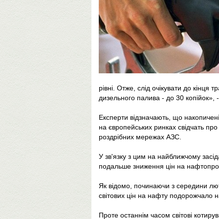
рівні. Отже, слід очікувати до кінця 
дизельного палива - до 30 копійок», 
Експерти відзначають, що накопичені
на європейських ринках свідчать про 
роздрібних мережах АЗС.
У зв'язку з цим на найближчому засі
подальше зниження цін на нафтопро
Як відомо, починаючи з середини лют
світових цін на нафту подорожчало н
Проте останнім часом світові котиру