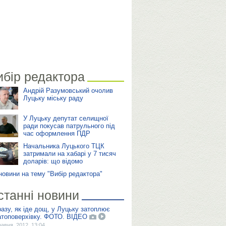
ибір редактора
Андрій Разумовський очолив
Луцьку міську раду
У Луцьку депутат селищної
ради покусав патрульного під
час оформлення ПДР
Начальника Луцького ТЦК
затримали на хабарі у 7 тисяч
доларів: що відомо
 новини на тему "Вибір редактора"
станні новини
азу, як іде дощ, у Луцьку затоплює
атоповерхівку. ФОТО. ВІДЕО
равня, 2012, 13:04