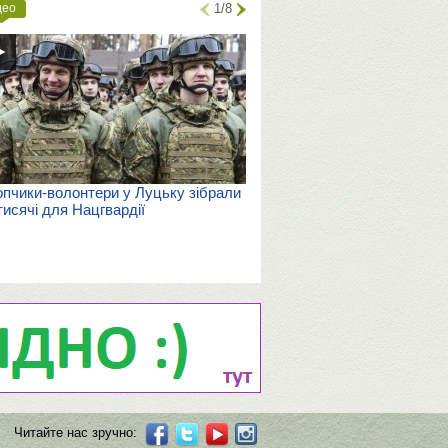
део
1/8
пчики-волонтери у Луцьку зібрали
тисячі для Нацгвардії
Читайте нас зручно: