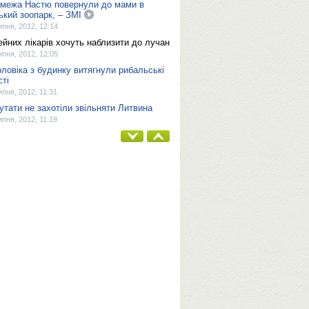
межа Настю повернули до мами в
ький зоопарк, – ЗМІ
ипня, 2012, 12:14
ейних лікарів хочуть наблизити до лучан
ипня, 2012, 12:05
оловіка з будинку витягнули рибальські
сті
ипня, 2012, 11:31
утати не захотіли звільняти Литвина
ипня, 2012, 11:19