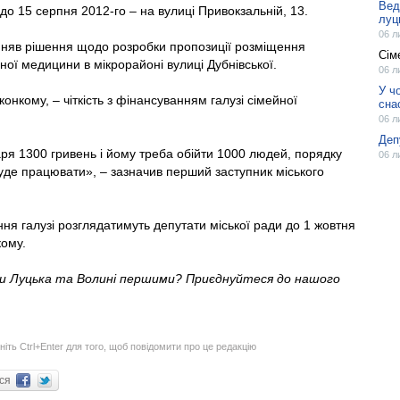
Вед
 до 15 серпня 2012-го – на вулиці Привокзальній, 13.
луц
06 л
ийняв рішення щодо розробки пропозиції розміщення
Сім
ної медицини в мікрорайоні вулиці Дубнівської.
06 л
У ч
онкому, – чіткість з фінансуванням галузі сімейної
сна
06 л
Деп
аря 1300 гривень і йому треба обійти 1000 людей, порядку
06 л
 буде працювати», – зазначив перший заступник міського
я галузі розглядатимуть депутати міської ради до 1 жовтня
кому.
ни Луцька та Волині першими? Приєднуйтеся до нашого
ніть Ctrl+Enter для того, щоб повідомити про це редакцію
ися