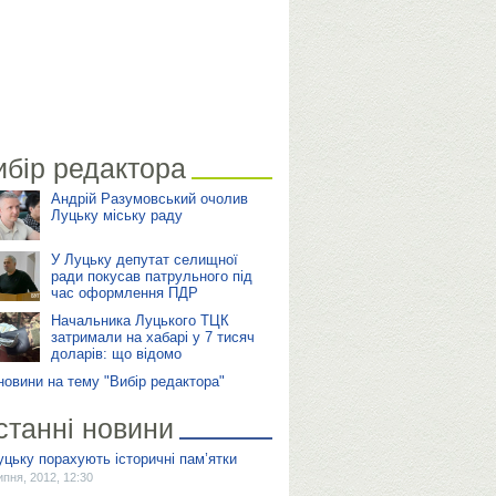
ибір редактора
Андрій Разумовський очолив
Луцьку міську раду
У Луцьку депутат селищної
ради покусав патрульного під
час оформлення ПДР
Начальника Луцького ТЦК
затримали на хабарі у 7 тисяч
доларів: що відомо
 новини на тему "Вибір редактора"
станні новини
уцьку порахують історичні пам’ятки
ипня, 2012, 12:30