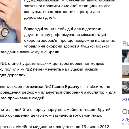
підпорядкованими їм існуючими амбулаторіями
загальної практики-сімейної медицини та два
консультативно-діагностичні центри для
дорослих і дітей.
Відповідні зміни необхідні для підготовки
другого етапу реформування міської галузі
охорони здоров'я, про що повідомив начальник
В
управління охорони здоров'я Луцької міської
 засідання виконкому міськради.
ка №1 стане Луцьким міським центром первинної медико-
ку поліклініку №2 перейменують на Луцький міський
 для дорослих.
вного лікаря поліклініки №2
Ганни Кравчук
, – наближення
ді проведення реформи планується створення амбулаторій для
ного проживання людей.
Усі
чити людей йти в першу чергу до сімейного лікаря. Другий
О
ного оснащення центрів», – зазначила головний лікар.
У Л
06 л
практики сімейної медицини планується до 15 липня 2012