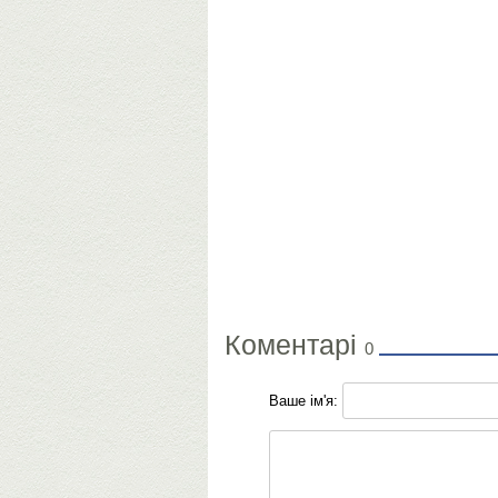
Коментарі
0
Ваше ім'я: