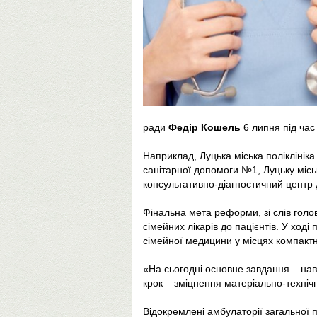
ради
Федір Кошель
6 липня під час
Наприклад, Луцька міська полікліні
санітарної допомоги №1, Луцьку місь
консультативно-діагностичний центр
Фінальна мета реформи, зі слів голо
сімейних лікарів до пацієнтів. У хо
сімейної медицини у місцях компакт
«На сьогодні основне завдання – нав
крок – зміцнення матеріально-техніч
Відокремлені амбулаторії загальної 