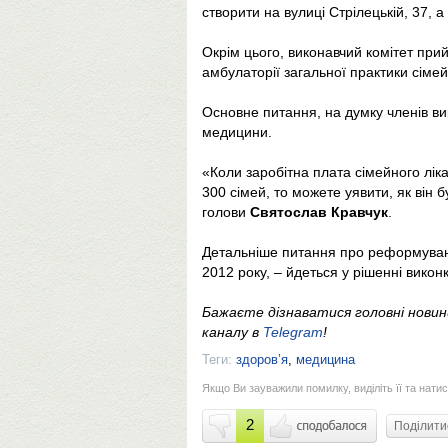
створити на вулиці Стрілецькій, 37, а
Окрім цього, виконавчий комітет пр
амбулаторії загальної практики сімей
Основне питання, на думку членів вик
медицини.
«Коли заробітна плата сімейного лік
300 сімей, то можете уявити, як він
голови
Святослав Кравчук
.
Детальніше питання про реформуванн
2012 року, – йдеться у рішенні викон
Бажаєте дізнаватися головні нови
каналу в
Telegram
!
Теги:
здоров’я
,
медицина
Якщо Ви зауважили помилку, виділіть її та натис
2
Поділит