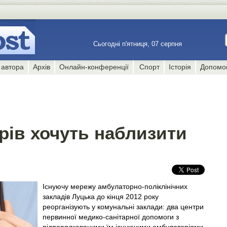
Сьогодні п'ятниця, 07 серпня
 автора
Архів
Онлайн-конференції
Спорт
Історія
Допомо
рів хочуть наблизити
Існуючу мережу амбулаторно-поліклінічних
закладів Луцька до кінця 2012 року
реорганізують у комунальні заклади: два центри
первинної медико-санітарної допомоги з