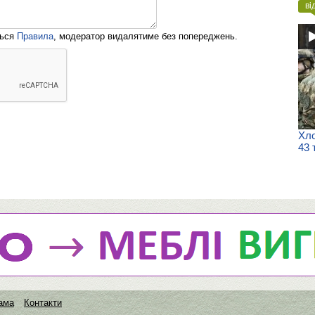
ві
ться
Правила
, модератор видалятиме без попереджень.
Хло
43 
ама
Контакти