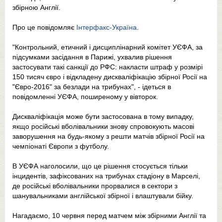
збірною Англії.
Про це повідомляє
Інтерфакс-Україна
.
"Контрольний, етичний і дисциплінарний комітет УЄФА, за
підсумками засідання в Парижі, ухвалив рішення
застосувати такі санкції до РФС: накласти штраф у розмірі
150 тисяч євро і відкладену дискваліфікацію збірної Росії на
"Євро-2016" за безлади на трибунах", - ідеться в
повідомленні УЄФА, поширеному у вівторок.
Дискваліфікація може бути застосована в тому випадку,
якщо російські вболівальники знову спровокують масові
заворушення на будь-якому з решти матчів збірної Росії на
чемпіонаті Європи з футболу.
В УЄФА наголосили, що це рішення стосується тільки
інцидентів, зафіксованих на трибунах стадіону в Марселі,
де російські вболівальники прорвалися в сектори з
шанувальниками англійської збірної і влаштували бійку.
Нагадаємо, 10 червня перед матчем між збірними Англії та