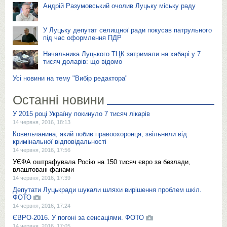
Андрій Разумовський очолив Луцьку міську раду
У Луцьку депутат селищної ради покусав патрульного
під час оформлення ПДР
Начальника Луцького ТЦК затримали на хабарі у 7
тисяч доларів: що відомо
Усі новини на тему "Вибір редактора"
Останні новини
У 2015 році Україну покинуло 7 тисяч лікарів
14 червня, 2016, 18:13
Ковельчанина, який побив правоохоронця, звільнили від
кримінальної відповідальності
14 червня, 2016, 17:56
УЄФА оштрафувала Росію на 150 тисяч євро за безлади,
влаштовані фанами
14 червня, 2016, 17:39
Депутати Луцькради шукали шляхи вирішення проблем шкіл.
ФОТО
14 червня, 2016, 17:24
ЄВРО-2016. У погоні за сенсаціями. ФОТО
14 червня, 2016, 17:05