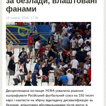
за безлади, влаштовані
фанами
14 червня, 2016, 17:39
Дисциплінарна інстанція УЄФА ухвалила рішення
оштрафувати Російський футбольний союз на 150 тисяч
євро і накласти на збірну відкладену дискваліфікацію за
безлади, влаштовані вболівальниками після матчу зі