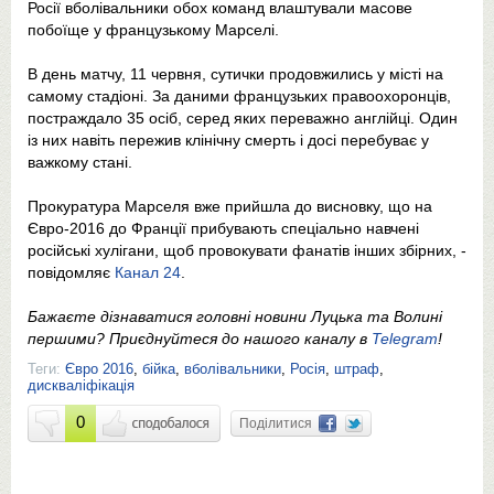
Росії вболівальники обох команд влаштували масове
побоїще у французькому Марселі.
В день матчу, 11 червня, сутички продовжились у місті на
самому стадіоні. За даними французьких правоохоронців,
постраждало 35 осіб, серед яких переважно англійці. Один
із них навіть пережив клінічну смерть і досі перебуває у
важкому стані.
Прокуратура Марселя вже прийшла до висновку, що на
Євро-2016 до Франції прибувають спеціально навчені
російські хулігани, щоб провокувати фанатів інших збірних, -
повідомляє
Канал 24
.
Бажаєте дізнаватися головні новини Луцька та Волині
першими? Приєднуйтеся до нашого каналу в
Telegram
!
Теги:
Євро 2016
,
бійка
,
вболівальники
,
Росія
,
штраф
,
дискваліфікація
0
Поділитися