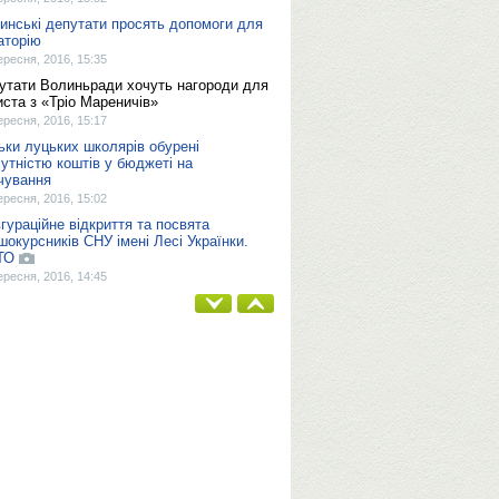
инські депутати просять допомоги для
аторію
ересня, 2016, 15:35
утати Волиньради хочуть нагороди для
иста з «Тріо Мареничів»
ересня, 2016, 15:17
ьки луцьких школярів обурені
сутністю коштів у бюджеті на
чування
ересня, 2016, 15:02
вгураційне відкриття та посвята
шокурсників СНУ імені Лесі Українки.
ТО
ересня, 2016, 14:45