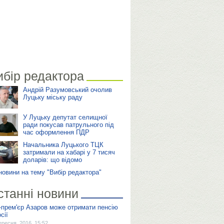
ибір редактора
Андрій Разумовський очолив
Луцьку міську раду
У Луцьку депутат селищної
ради покусав патрульного під
час оформлення ПДР
Начальника Луцького ТЦК
затримали на хабарі у 7 тисяч
доларів: що відомо
 новини на тему "Вибір редактора"
станні новини
-прем'єр Азаров може отримати пенсію
сії
ересня, 2016, 15:52