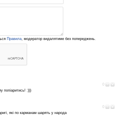
ться
Правила
, модератор видалятиме без попереджень.
0
у попіаритись! :)))
0
аригі, які по карманам шарять у народа