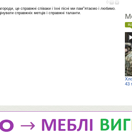
0
агороди, це справжні співаки і їхні пісні ми пам"ятаємо і любимо.
нувати справжніх метців і справжні таланти.
М
ві
Хло
43 