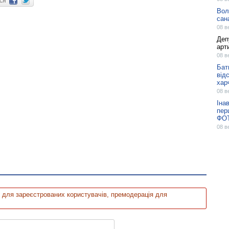
ися
Вол
сан
08 в
Деп
арт
08 в
Бат
від
хар
08 в
Іна
пер
ФО
08 в
 для зареєстрованих користувачів, премодерація для