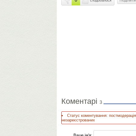
Поділит
Коментарі
3
Статус коментування: постмодерація
незареєстрованих
Ваше ім'я: