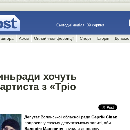
Сьогодні неділя, 09 серпня
 автора
Архів
Онлайн-конференції
Спорт
Історія
Допомо
иньради хочуть
артиста з «Тріо
Депутат Волинської обласної ради
Сергій Сівак
попросив у своєму депутатському запиті, аби
Валерію Мареничу
вручили державну