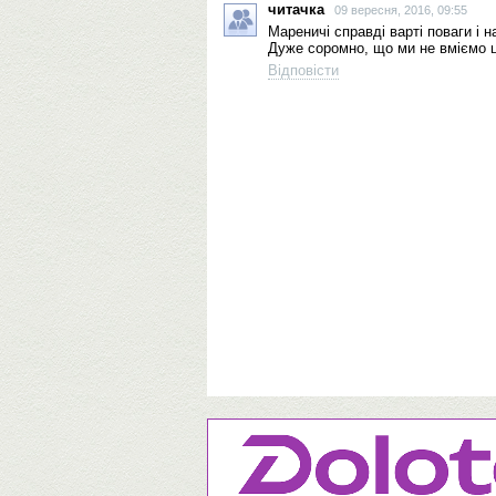
читачка
09 вересня, 2016, 09:55
Мареничі справді варті поваги і н
Дуже соромно, що ми не вміємо ці
Відповісти