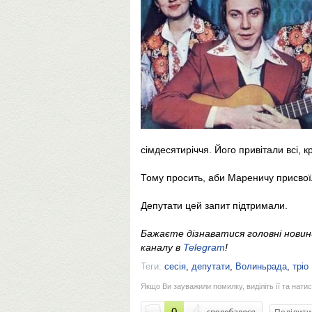
сімдесятиріччя. Його привітали всі, к
Тому просить, аби Мареничу присвої
Депутати цей запит підтримали.
Бажаєте дізнаватися головні нови
каналу в
Telegram
!
Теги:
сесія
,
депутати
,
Волиньрада
,
тріо
Якщо Ви зауважили помилку, виділіть її та натис
0