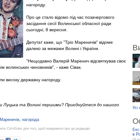
нагороду.
Про це стало відомо під час позачергового
засідання сесії Волинської обласної ради
сьогодні, 8 вересня.
Депутат каже, що "Тріо Мареничів" відоме
В
далеко за межами Волині і України.
"Нещодавно Валерій Маренич відсвяткував своє
рім волинських чиновників", - каже Сівак.
ли високу державну нагороду.
ни Луцька та Волині першими? Приєднуйтеся до нашого
Усі
О
 Мареничів
,
нагорода
ніть Ctrl+Enter для того, щоб повідомити про це редакцію
Екс
в Ро
08 в