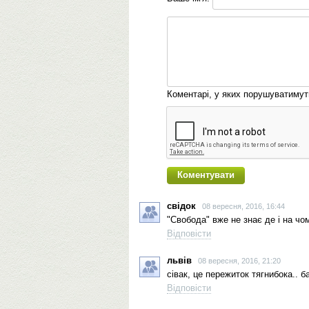
Коментарі, у яких порушуватиму
свідок
08 вересня, 2016, 16:44
"Свобода" вже не знає де і на чом
Відповісти
львів
08 вересня, 2016, 21:20
сівак, це пережиток тягнибока.. б
Відповісти