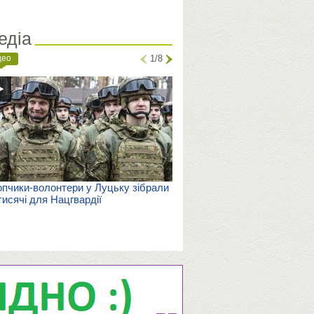
едіа
део
1/8
пчики-волонтери у Луцьку зібрали
тисячі для Нацгвардії