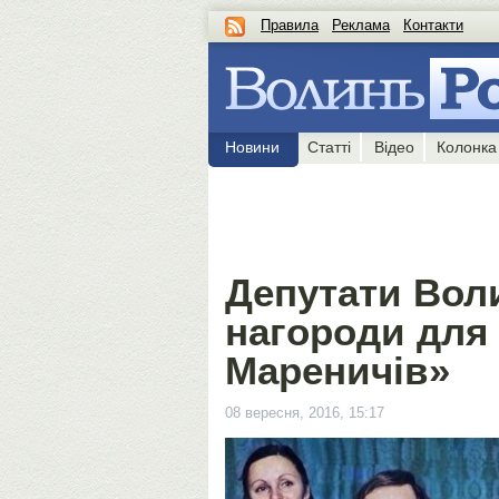
Правила
Реклама
Контакти
Новини
Статті
Відео
Колонка
Депутати Вол
нагороди для 
Мареничів»
08 вересня, 2016, 15:17