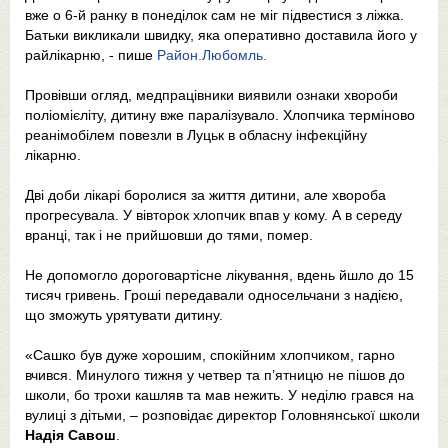
вже о 6-й ранку в понеділок сам не міг підвестися з ліжка.
Батьки викликали швидку, яка оперативно доставила його у
райлікарню, - пише
Район.Любомль.
Провівши огляд, медпрацівники виявили ознаки хвороби
поліомієліту, дитину вже паралізувало. Хлопчика терміново
реанімобілем повезли в Луцьк в обласну інфекційну
лікарню.
Дві доби лікарі боролися за життя дитини, але хвороба
прогресувала. У вівторок хлопчик впав у кому. А в середу
вранці, так і не прийшовши до тями, помер.
Не допомогло дороговартісне лікування, вдень йшло до 15
тисяч гривень. Гроші передавали односельчани з надією,
що зможуть урятувати дитину.
«Сашко був дуже хорошим, спокійним хлопчиком, гарно
вчився. Минулого тижня у четвер та п’ятницю не пішов до
школи, бо трохи кашляв та мав нежить. У неділю грався на
вулиці з дітьми, – розповідає директор Головнянської школи
Надія Савош
.