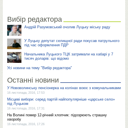
Вибір редактора
Андрій Разумовський очолив Луцьку міську раду
У Луцьку депутат селищної ради покусав патрульного
під час оформлення ПДР
Начальника Луцького ТЦК затримали на хабарі у 7
тисяч доларів: що відомо
Усі новини на тему "Вибір редактора"
Останні новини
У Нововолинську пенсіонерка на колінах воює з комунальниками
16 листопада, 2016, 17:53
Місцеві вибори: серед партій найпопулярніше «царське село»
під Луцьком
16 листопада, 2016, 17:31
На Волині помер 12-річний хлопчик: підозрюють страшну
хворобу
16 листопада, 2016, 17:26