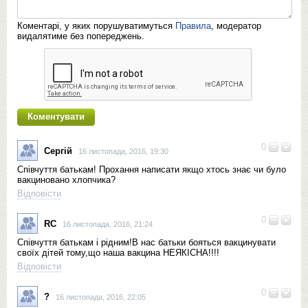
Коментарі, у яких порушуватимуться
Правила
, модератор
видалятиме без попереджень.
0
Сергій
16 листопада, 2016, 19:30
Співчуття батькам! Прохання написати якщо хтось знає чи було
вакциновано хлопчика?
Відповісти
0
RC
16 листопада, 2016, 21:24
Співчуття батькам і рідним!В нас батьки бояться вакцинувати
своїх дітей тому,що наша вакцина НЕЯКІСНА!!!!
Відповісти
0
?
16 листопада, 2016, 22:05