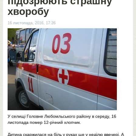
підозрюють страшну
хворобу
16 листопада, 2016, 17:26
У селищі Головне Любомльського району в середу, 16
листопада помер 12-річний хлопчик.
Дитина скаржилася на біль у руках ще у неділю ввечері. А