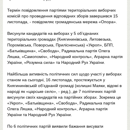
Термін повідомлення партіями територіальних виборчих
комісій про проведення відповідних зборів завершився 15
листопада, - повідомляє громадянська мережа «Опора».
Висунули кандидатів на виборах у 5 об’єднаних
територіальних громадах (Княгининівська, Литовезька,
Поромівська, Поворська, Прилісненська) «Укроп», БПП,
«Батьківщина», «Свобода», Радикальна партія Олега
Ляшка, «Самопоміч», «Народний контроль», Аграрна партія
України, «Розумна сила» та Народний Рух України.
Найбільша активність політичних сил щодо участі у виборах
станом на сьогодні, 16 листопада, простежується у
Княгининівській об’єднаній громаді (колишні Маяки, відомі в
народі як «царське село», - ред.), де 7 політичних партій
висунули своїх кандидатів на партійних зборах. Зокрема це
«Укроп», «Батьківщина», «Свобода», Радикальна партія
Олега Ляшка, «Народний контроль», Аграрна партія
України та Народний Рух України.
По 6 політичних партій виявили бажання висувати