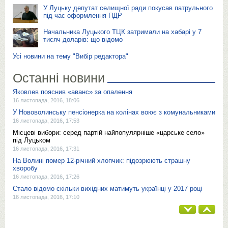
У Луцьку депутат селищної ради покусав патрульного
під час оформлення ПДР
Начальника Луцького ТЦК затримали на хабарі у 7
тисяч доларів: що відомо
Усі новини на тему "Вибір редактора"
Останні новини
Яковлев пояснив «аванс» за опалення
16 листопада, 2016, 18:06
У Нововолинську пенсіонерка на колінах воює з комунальниками
16 листопада, 2016, 17:53
Місцеві вибори: серед партій найпопулярніше «царське село»
під Луцьком
16 листопада, 2016, 17:31
На Волині помер 12-річний хлопчик: підозрюють страшну
хворобу
16 листопада, 2016, 17:26
Стало відомо скільки вихідних матимуть українці у 2017 році
16 листопада, 2016, 17:10