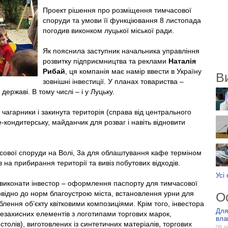
Проект рішення про розміщення тимчасової
споруди та умови її функціювання 8 листопада
погодив виконком луцької міської ради.
Як пояснила заступник начальника управління
розвитку підприємництва та реклами
Наталія
Рибай
, ця компанія має намір ввести в Україну
В
зовнішні інвестиції. У планах товариства –
державі. В тому числі – і у Луцьку.
ні чагарники і закинута територія (справа від центрального
-кондитерську, майданчик для розваг і навіть відновити
ової споруди на Волі, 3а для облаштування кафе терміном
в на прибирання території та вивіз побутових відходів.
Усі
н виконати інвестор – оформлення паспорту для тимчасової
овідно до норм благоустрою міста, встановлення урни для
О
блення об’єкту квітковими композиціями. Крім того, інвестора
Для
езахисних елементів з логотипами торгових марок,
вла
 столів), виготовлених із синтетичних матеріалів, торгових
08 л