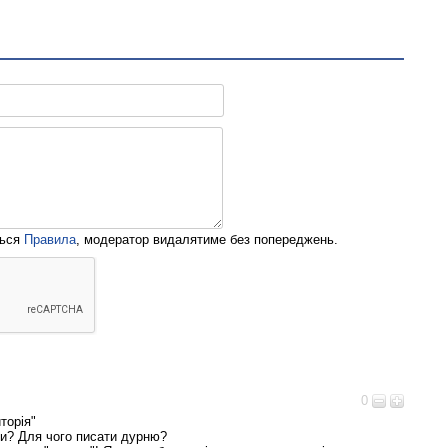
ться
Правила
, модератор видалятиме без попереджень.
0
торія"
ки? Для чого писати дурню?