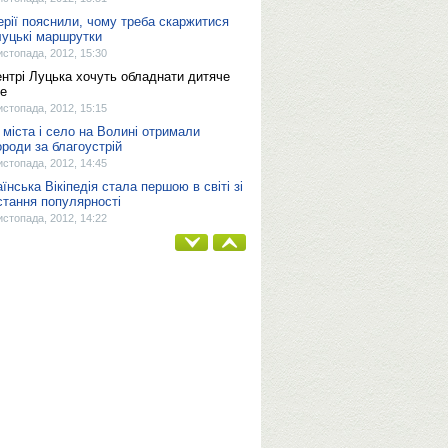
ерії пояснили, чому треба скаржитися
луцькі маршрутки
истопада, 2012, 15:30
ентрі Луцька хочуть обладнати дитяче
е
истопада, 2012, 15:15
 міста і село на Волині отримали
ороди за благоустрій
истопада, 2012, 14:45
аїнська Вікіпедія стала першою в світі зі
стання популярності
истопада, 2012, 14:22