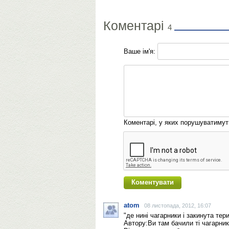
Коментарі
4
Ваше ім'я:
Коментарі, у яких порушуватиму
atom
08 листопада, 2012, 16:07
"де нині чагарники і закинута тери
Автору:Ви там бачили ті чагарни