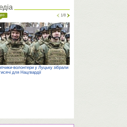
едіа
део
1/8
пчики-волонтери у Луцьку зібрали
тисячі для Нацгвардії