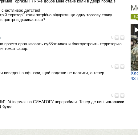
тримав "оргазм"! Як же добре мені стане коли в дворі поряд з
М
 счастливоє детство!
трій території коли потрібно відкрити ще одну торгову точку.
ві
 в центрі відкривається?
0
1
о просто организовать субботничек и благоустроить территорию.
ничтожат сквер.
0
ошти виведені в офшори, щоб податки не платити, а тепер
Хло
43 
0
. Універмаг на СИНАГОГУ переробили. Тепер де нині чагарники
Д буде.