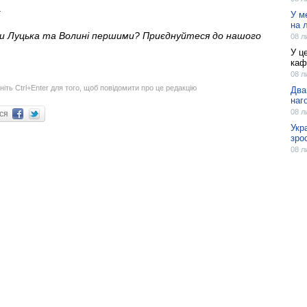
.
У м
на 
ни Луцька та Волині першими? Приєднуйтеся до нашого
08 л
У ц
каф
08 л
ніть Ctrl+Enter для того, щоб повідомити про це редакцію
Два
наг
08 л
ися
Укр
зро
08 л