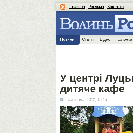
Правила
Реклама
Контакти
Новини
Статті
Відео
Колонка
У центрі Луць
дитяче кафе
08 листопада, 2012, 15:15