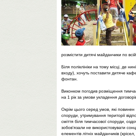
розмістити дитячі майданчики по всій 
Біля поліклініки на тому місці, де ни
входу), хочуть поставити дитяче кафе
фонтан.
Виконком погодив розміщення тимчас
на 1 рік за умови укладення договорі
Окрім цього серед умов, які повине
споруди, утримування території відп
сміття біля тимчасової споруди, оздо
зобов'язали не використовувати сонц
елементів літніх майданчиків (крісел,