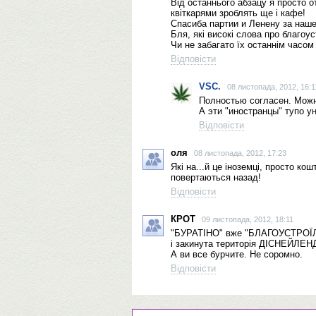
Від останнього абзацу я просто о
квіткарями зроблять ще і кафе!
Спасиба партии и Ленену за наше
Бля, які високі слова про благоус
Чи не забагато їх останнім часом
Відповісти
VSC.
08 листопада, 2012, 16:1
Полностью согласен. Можн
А эти "иностранцы" тупо у
Відповісти
оля
08 листопада, 2012, 17:23
Які на...й це іноземці, просто к
повертаються назад!
Відповісти
КРОТ
09 листопада, 2012, 18:11
"БУРАТІНО" вже "БЛАГОУСТРОЇЛИ"
і закинута територія ДІСНЕЙЛЕН
А ви все бурчите. Не соромно.
Відповісти