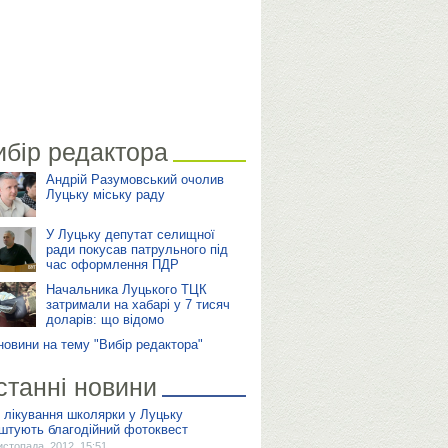
ибір редактора
Андрій Разумовський очолив
Луцьку міську раду
У Луцьку депутат селищної
ради покусав патрульного під
час оформлення ПДР
Начальника Луцького ТЦК
затримали на хабарі у 7 тисяч
доларів: що відомо
 новини на тему "Вибір редактора"
станні новини
 лікування школярки у Луцьку
штують благодійний фотоквест
истопада, 2012, 15:51