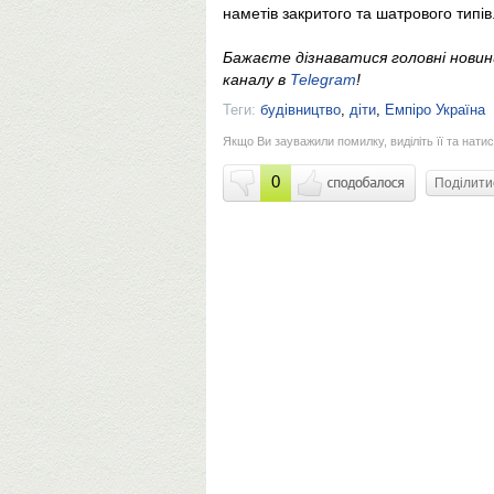
наметів закритого та шатрового типів
Бажаєте дізнаватися головні нови
каналу в
Telegram
!
Теги:
будівництво
,
діти
,
Емпіро Україна
Якщо Ви зауважили помилку, виділіть її та натис
0
Поділит