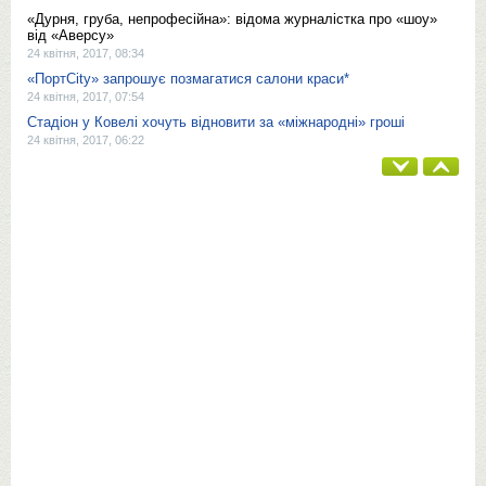
«Дурня, груба, непрофесійна»: відома журналістка про «шоу»
від «Аверсу»
24 квітня, 2017, 08:34
«ПортCity» запрошує позмагатися салони краси*
24 квітня, 2017, 07:54
Стадіон у Ковелі хочуть відновити за «міжнародні» гроші
24 квітня, 2017, 06:22