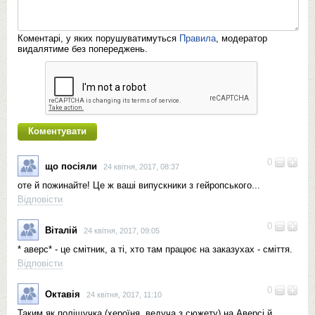
Коментарі, у яких порушуватимуться
Правила
, модератор
видалятиме без попереджень.
0
що посіяли
24 квітня, 2017, 08:37
оте й пожинайте! Це ж ваші випускники з гейропського...
Відповісти
0
Віталій
24 квітня, 2017, 09:05
* аверс* - це смітник, а ті, хто там працює на заказухах - сміття.
Відповісти
0
Октавія
24 квітня, 2017, 11:10
Таким як поліщучка (хероїня, ведуча з сюжету) на Аверсі й