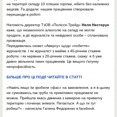
на території складу 10 пляшок горілки, нібито без належних
акцизів. Та додали: нашим працівники створювали
перешкоди в роботі.
Натомість директор ТзОВ «Полісся-Трейд»
Неля Нестерук
каже, що незаконного алкоголю на складі не могли
продати, а дії журналіста та невідомої особи – спланована
провокація.
Передивилась сюжет «Аверсу» щодо «побиття»
журналістів. І як журналіст з майже з 40-річним стажем
роботи, і як керівник з 20-річним стажем, скажу: я б уже
давно звільнила таких працівників. Це вищого ґатунку
непрофесійність.
БІЛЬШЕ ПРО ЦІ ПОДІЇ ЧИТАЙТЕ В СТАТТІ
«Навіть якщо їм зробили «фас» на замовлення, а я в цьому
не сумніваюсь,так грубо та примітивно працювати не
можна. Прийшла якась дівчинка з камерою на приватну
територію і починає знімати. Питається: А що ти тут
робиш?» - написала Галина Федоренко в facebook.