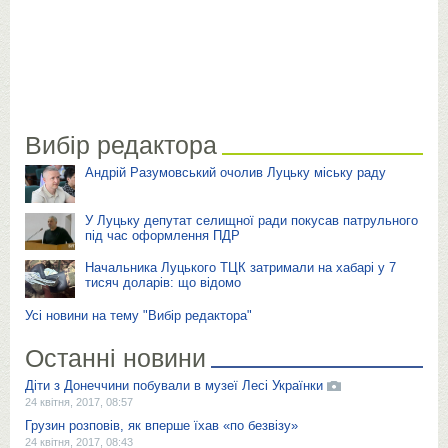
Вибір редактора
Андрій Разумовський очолив Луцьку міську раду
У Луцьку депутат селищної ради покусав патрульного
під час оформлення ПДР
Начальника Луцького ТЦК затримали на хабарі у 7
тисяч доларів: що відомо
Усі новини на тему "Вибір редактора"
Останні новини
Діти з Донеччини побували в музеї Лесі Українки
24 квітня, 2017, 08:57
Грузин розповів, як вперше їхав «по безвізу»
24 квітня, 2017, 08:43