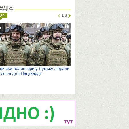
едіа
део
1/8
пчики-волонтери у Луцьку зібрали
тисячі для Нацгвардії