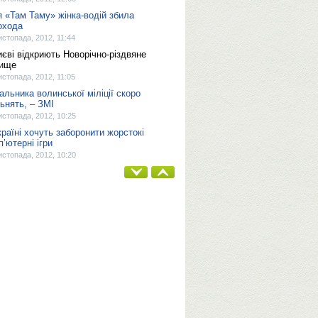
я «Там Таму» жінка-водій збила
охода
истопада, 2012, 11:44
иєві відкриють Новорічно-різдвяне
ище
истопада, 2012, 11:05
альника волинської міліції скоро
льнять, – ЗМІ
истопада, 2012, 10:25
країні хочуть заборонити жорстокі
п’ютерні ігри
истопада, 2012, 10:20