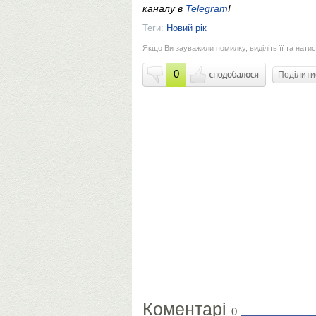
каналу в
Telegram
!
Теги:
Новий рік
Якщо Ви зауважили помилку, виділіть її та натис
0
Поділит
Коментарі
0