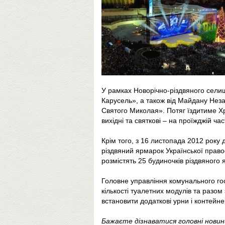
У рамках Новорічно-різдвяного сели
Карусель», а також від Майдану Нез
Святого Миколая». Потяг їздитиме Хре
вихідні та святкові – на проїжджій 
Крім того, з 16 листопада 2012 року 
різдвяний ярмарок Української правос
розмістять 25 будиночків різдвяного 
Головне управління комунального го
кількості туалетних модулів та разо
встановити додаткові урни і контейне
Бажаєте дізнаватися головні нови