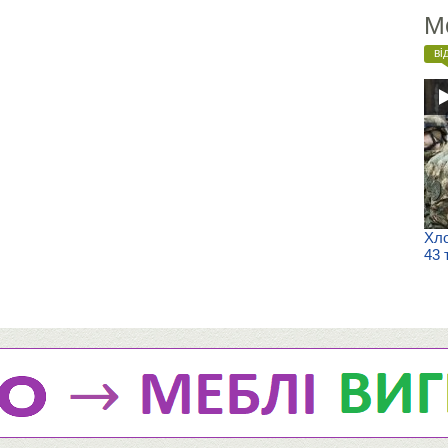
М
ві
Хло
43 