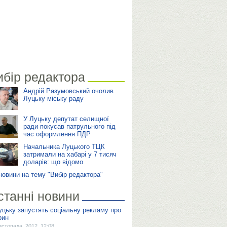
ибір редактора
Андрій Разумовський очолив
Луцьку міську раду
У Луцьку депутат селищної
ради покусав патрульного під
час оформлення ПДР
Начальника Луцького ТЦК
затримали на хабарі у 7 тисяч
доларів: що відомо
 новини на тему "Вибір редактора"
станні новини
уцьку запустять соціальну рекламу про
рин
истопада, 2012, 12:08