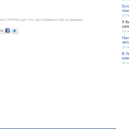
Біл
піш
20 л
ніть Ctrl+Enter для того, щоб повідомити про це редакцію
У К
сел
ися
20 л
Нач
зві
20 л
В У
ком
20 л