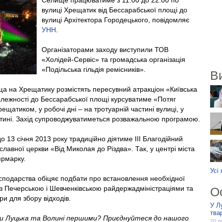
Селище працюватиме з 11:00 до 22:00 по
вулиці Хрещатик від Бессарабської площі до
вулиці Архітектора Городецького, повідомляє
УНН
.
Організаторами заходу виступили ТОВ
«Холідей-Сервіс» та громадська організація
«Подільська гільдія ремісників».
В
ща на Хрещатику розмістять пересувний атракціон «Київська
алежності до Бессарабської площі курсуватиме «Потяг
щатиком, у робочі дні – на тротуарній частині вулиці, у
частині. Захід супроводжуватиметься розважальною програмою.
до 13 січня 2013 року традиційно діятиме III Благодійний
лавної церкви «Від Миколая до Різдва». Так, у центрі міста
ярмарку.
Усі
сподарства обіцяє подбати про встановлення необхідної
м з Печерською і Шевченківською райдержадміністраціями та
О
ри для збору відходів.
У Л
тва
ни Луцька та Волині першими? Приєднуйтеся до нашого
20 л