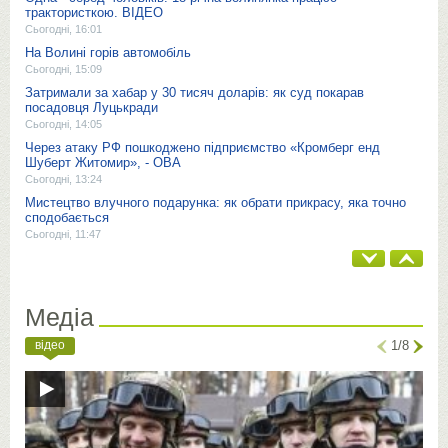
трактористкою. ВІДЕО
Сьогодні, 16:01
На Волині горів автомобіль
Сьогодні, 15:09
Затримали за хабар у 30 тисяч доларів: як суд покарав
посадовця Луцькради
Сьогодні, 14:05
Через атаку РФ пошкоджено підприємство «Кромберг енд
Шуберт Житомир», - ОВА
Сьогодні, 13:24
Мистецтво влучного подарунка: як обрати прикрасу, яка точно
сподобається
Сьогодні, 11:47
Медіа
відео
1/8