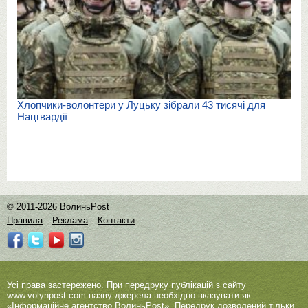
Хлопчики-волонтери у Луцьку зібрали 43 тисячі для
Нацгвардії
© 2011-2026 ВолиньPost
Правила
Реклама
Контакти
Усі права застережено. При передруку публікацій з сайту
www.volynpost.com
назву джерела необхідно вказувати як
«Інформаційне агентство ВолиньPost». Передрук дозволений тільки