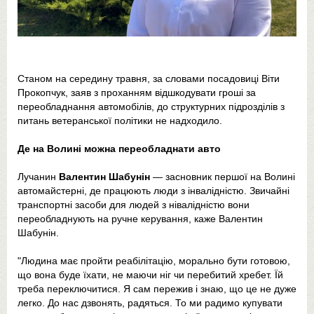
Станом на середину травня, за словами посадовиці Віти
Прокопчук, заяв з проханням відшкодувати гроші за
переобладнання автомобілів, до структурних підрозділів з
питань ветеранської політики не надходило.
Де на Волині можна переобладнати авто
Лучанин
Валентин Шабунін
— засновник першої на Волині
автомайстерні, де працюють люди з інвалідністю. Звичайні
транспортні засоби для людей з нівалідністю вони
переобладнують на ручне керування, каже Валентин
Шабунін.
"Людина має пройти реабілітацію, морально бути готовою,
що вона буде їхати, не маючи ніг чи перебитий хребет. Їй
треба переключитися. Я сам пережив і знаю, що це не дуже
легко. До нас дзвонять, радяться. То ми радимо купувати