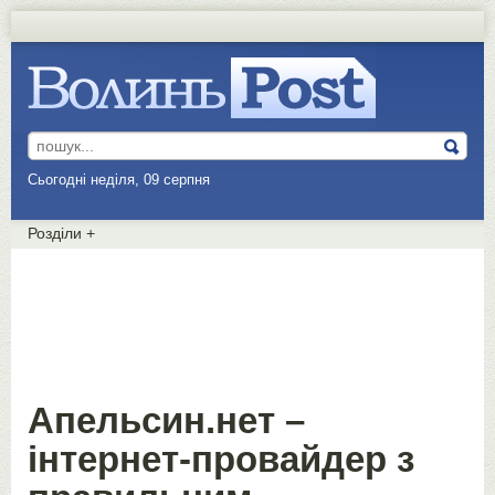
Сьогодні неділя, 09 серпня
Розділи
+
Апельсин.нет –
інтернет-провайдер з