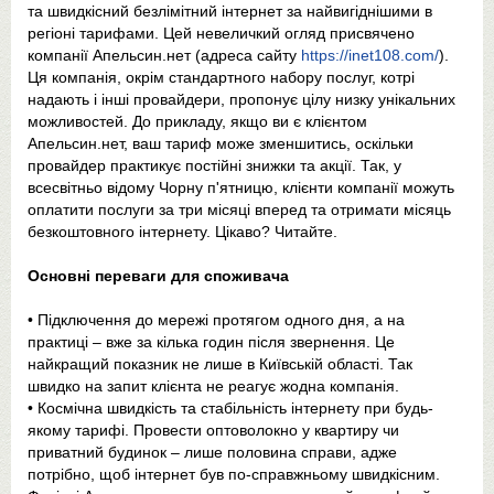
та швидкісний безлімітний інтернет за найвигіднішими в
регіоні тарифами. Цей невеличкий огляд присвячено
компанії Апельсин.нет (адреса сайту
https://inet108.com/
).
Ця компанія, окрім стандартного набору послуг, котрі
надають і інші провайдери, пропонує цілу низку унікальних
можливостей. До прикладу, якщо ви є клієнтом
Апельсин.нет, ваш тариф може зменшитись, оскільки
провайдер практикує постійні знижки та акції. Так, у
всесвітньо відому Чорну п'ятницю, клієнти компанії можуть
оплатити послуги за три місяці вперед та отримати місяць
безкоштовного інтернету. Цікаво? Читайте.
Основні переваги для споживача
• Підключення до мережі протягом одного дня, а на
практиці – вже за кілька годин після звернення. Це
найкращий показник не лише в Київській області. Так
швидко на запит клієнта не реагує жодна компанія.
• Космічна швидкість та стабільність інтернету при будь-
якому тарифі. Провести оптоволокно у квартиру чи
приватний будинок – лише половина справи, адже
потрібно, щоб інтернет був по-справжньому швидкісним.