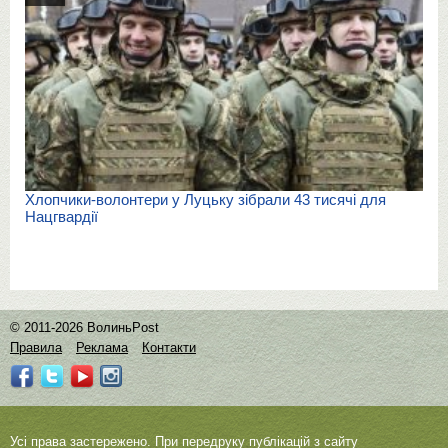
Хлопчики-волонтери у Луцьку зібрали 43 тисячі для
Нацгвардії
© 2011-2026 ВолиньPost
Правила
Реклама
Контакти
Усі права застережено. При передруку публікацій з сайту