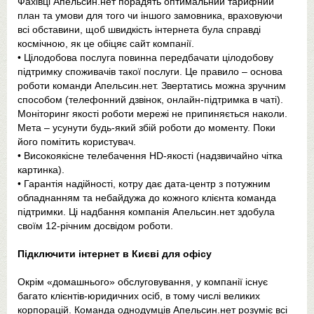
Фахівці Апельсин.нет порадять оптимальний тарифний
план та умови для того чи іншого замовника, враховуючи
всі обставини, щоб швидкість інтернета була справді
космічною, як це обіцяє сайт компанії.
• Цілодобова послуга повинна передбачати цілодобову
підтримку споживачів такої послуги. Це правило – основа
роботи команди Апельсин.нет. Звертатись можна зручним
способом (телефонний дзвінок, онлайн-підтримка в чаті).
Моніторинг якості роботи мережі не припиняється наколи.
Мета – усунути будь-який збій роботи до моменту. Поки
його помітить користувач.
• Високоякісне телебачення HD-якості (надзвичайно чітка
картинка).
• Гарантія надійності, котру дає дата-центр з потужним
обладнанням та небайдужа до кожного клієнта команда
підтримки. Ці надбання компанія Апельсин.нет здобула
своїм 12-річним досвідом роботи.
Підключити інтернет в Києві для офісу
Окрім «домашнього» обслуговування, у компанії існує
багато клієнтів-юридичних осіб, в тому числі великих
корпорацій. Команда однодумців Апельсин.нет розуміє всі