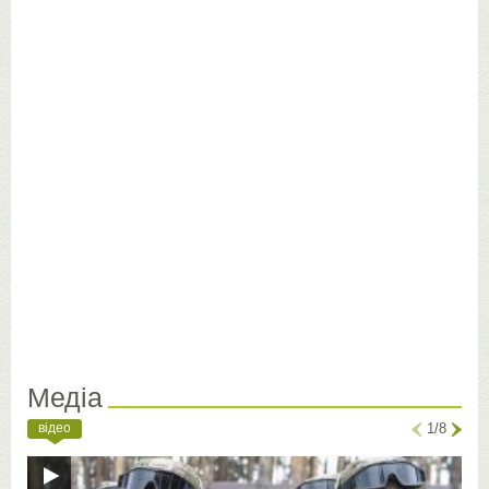
Медіа
відео
1/8