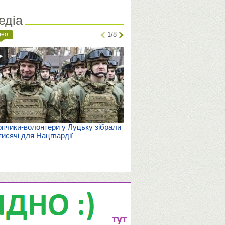
едіа
део
1/8
пчики-волонтери у Луцьку зібрали
тисячі для Нацгвардії