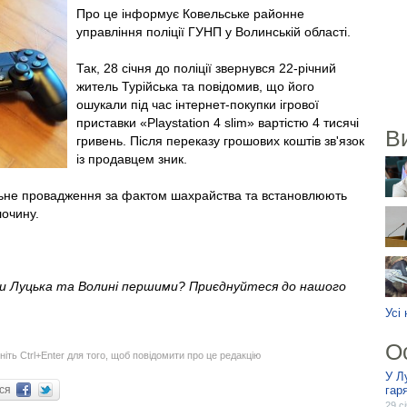
Про це інформує Ковельське районне
управління поліції ГУНП у Волинській області.
Так, 28 січня до поліції звернувся 22-річний
житель Турійська та повідомив, що його
ошукали під час інтернет-покупки ігрової
приставки «Playstation 4 slim» вартістю 4 тисячі
В
гривень. Після переказу грошових коштів зв'язок
із продавцем зник.
альне провадження за фактом шахрайства та встановлюють
лочину.
ни Луцька та Волині першими? Приєднуйтеся до нашого
Усі
О
ніть Ctrl+Enter для того, щоб повідомити про це редакцію
У Л
ися
гар
29 с