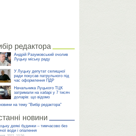
ибір редактора
Андрій Разумовський очолив
Луцьку міську раду
У Луцьку депутат селищної
ради покусав патрульного під
час оформлення ПДР
Начальника Луцького ТЦК
затримали на хабарі у 7 тисяч
доларів: що відомо
 новини на тему "Вибір редактора"
станні новини
уцьку деякі будинки – тимчасово без
ячої води і опалення
ічня, 2021, 10:56