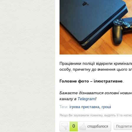
Працівники поліції відкрили кримін
особу, причетну до вчинення цього з
Головне фото – ілюстративне
.
Бажаєте дізнаватися головні нови
каналу в
Telegram
!
Теги:
ігрова приставка
,
гроші
Якщо Ви зауважили помилку, виділіть її та натис
0
Поділит