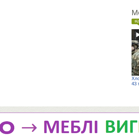
М
ві
Хло
43 