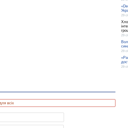
«De
Укра
29 с
Хло
інт
гро
29 с
Вол
син
29 с
«Ра
дос
29 с
для всіх