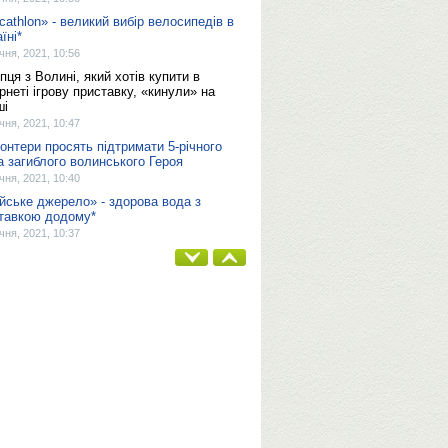
cathlon» - великий вибір велосипедів в
їні*
ічня, 2021, 10:56
пця з Волині, який хотів купити в
ернеті ігрову приставку, «кинули» на
ші
ічня, 2021, 10:47
онтери просять підтримати 5-річного
а загиблого волинського Героя
ічня, 2021, 10:40
йське джерело» - здорова вода з
тавкою додому*
ічня, 2021, 10:37