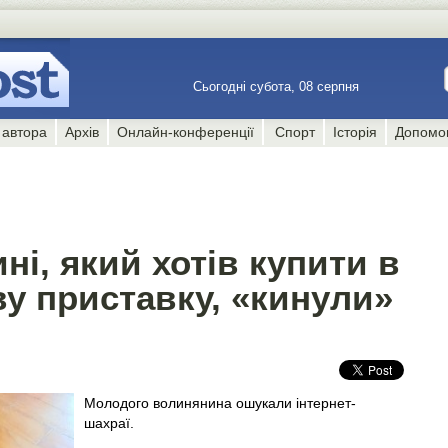
Сьогодні субота, 08 серпня
 автора
Архів
Онлайн-конференції
Спорт
Історія
Допомо
ні, який хотів купити в
ову приставку, «кинули»
Молодого волинянина ошукали інтернет-
шахраї.