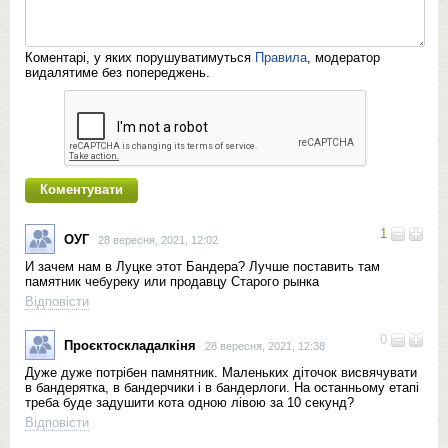
Коментарі, у яких порушуватимуться
Правила
, модератор
видалятиме без попереджень.
1
ОУГ
28 вересня, 2021, 12:02
И зачем нам в Луцке этот Бандера? Лучше поставить там
памятник чебуреку или продавцу Старого рынка
Відповісти
0
Проєктоскладалкіня
28 вересня, 2021, 12:38
Дуже дуже потрібен памнятник. Маленьких діточок висвячувати
в бандерятка, в бандерчики і в бандерлоги. На останньому етапі
треба буде задушити кота одною лівою за 10 секунд?
Відповісти