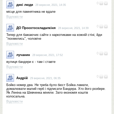
0
дикі люди
28 вересня, 2021, 14:35
місце для памнятника не вдале
Відповісти
0
ДО Проєктоскладалкіня
28 вересня, 2021, 14:39
Тепер для бажаючих сайти з наркотиками на кожній стіні, йди
"похмелись", чоловіче
Відповісти
0
лучанин
28 вересня, 2021, 17:52
вулиця бандери є - там і ставте
Відповісти
0
Андрій
29 вересня, 2021, 06:35
Бойко номер два. Не треба було бюст Бойка ламати,
домалювати малий герб і підписати Бандера. Хто його розбере.
Як Леніна на Шевченка міняли. Зато економія коштів
колосальна.
Відповісти