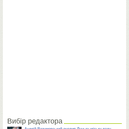
Вибір редактора
Андрій Разумовський очолив Луцьку міську раду