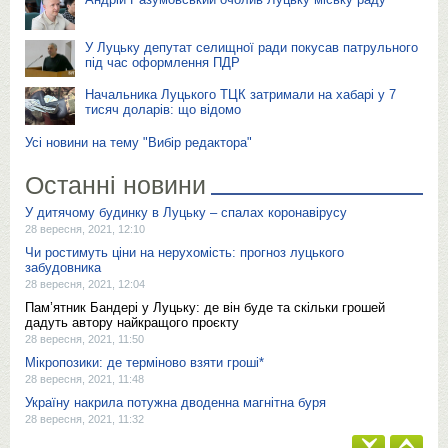
У Луцьку депутат селищної ради покусав патрульного
під час оформлення ПДР
Начальника Луцького ТЦК затримали на хабарі у 7
тисяч доларів: що відомо
Усі новини на тему "Вибір редактора"
Останні новини
У дитячому будинку в Луцьку – спалах коронавірусу
28 вересня, 2021, 12:10
Чи ростимуть ціни на нерухомість: прогноз луцького
забудовника
28 вересня, 2021, 12:04
Пам’ятник Бандері у Луцьку: де він буде та скільки грошей
дадуть автору найкращого проєкту
28 вересня, 2021, 11:50
Мікропозики: де терміново взяти гроші*
28 вересня, 2021, 11:48
Україну накрила потужна дводенна магнітна буря
28 вересня, 2021, 11:32