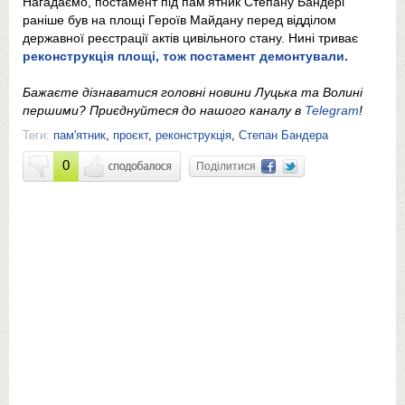
Нагадаємо, постамент під пам'ятник Степану Бандері
раніше був на площі Героїв Майдану перед відділом
державної реєстрації актів цивільного стану. Нині триває
реконструкція площі, тож постамент демонтували.
Бажаєте дізнаватися головні новини Луцька та Волині
першими? Приєднуйтеся до нашого каналу в
Telegram
!
Теги:
пам'ятник
,
проєкт
,
реконструкція
,
Степан Бандера
0
Поділитися