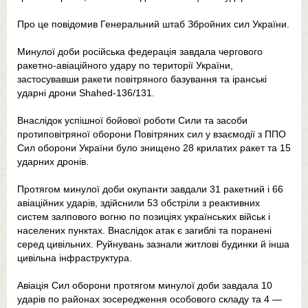
Про це повідомив Генеральний штаб Збройних сил України.
Минулої доби російська федерація завдала чергового
ракетно-авіаційного удару по території України,
застосувавши ракети повітряного базування та іранські
ударні дрони Shahed-136/131.
Внаслідок успішної бойової роботи Сили та засоби
протиповітряної оборони Повітряних сил у взаємодії з ППО
Сил оборони України було знищено 28 крилатих ракет та 15
ударних дронів.
Протягом минулої доби окупанти завдали 31 ракетний і 66
авіаційних ударів, здійснили 53 обстріли з реактивних
систем залпового вогню по позиціях українських військ і
населених пунктах. Внаслідок атак є загиблі та поранені
серед цивільних. Руйнувань зазнали житлові будинки й інша
цивільна інфраструктура.
Авіація Сил оборони протягом минулої доби завдала 10
ударів по районах зосередження особового складу та 4 —