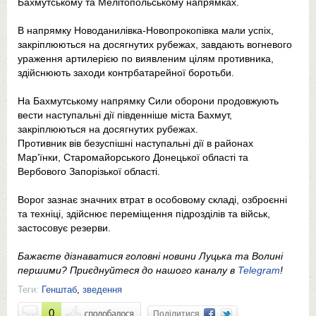
Бахмутському та Мелітопольському напрямках.
В напрямку Новоданилівка-Новопрокопівка мали успіх,
закріплюються на досягнутих рубежах, завдають вогневого
ураження артилерією по виявленим цілям противника,
здійснюють заходи контрбатарейної боротьби.
На Бахмутському напрямку Сили оборони продовжують
вести наступальні дії південніше міста Бахмут,
закріплюються на досягнутих рубежах.
Противник вів безуспішні наступальні дії в районах
Мар’їнки, Старомайорського Донецької області та
Вербового Запорізької області.
Ворог зазнає значних втрат в особовому складі, озброєнні
та техніці, здійснює переміщення підрозділів та військ,
застосовує резерви.
Бажаєте дізнаватися головні новини Луцька та Волині
першими? Приєднуйтеся до нашого каналу в
Telegram
!
Теги:
Генштаб
,
зведення
0
Поділитися