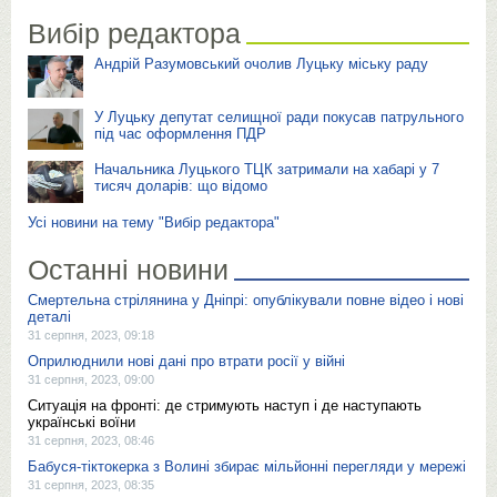
Вибір редактора
Андрій Разумовський очолив Луцьку міську раду
У Луцьку депутат селищної ради покусав патрульного
під час оформлення ПДР
Начальника Луцького ТЦК затримали на хабарі у 7
тисяч доларів: що відомо
Усі новини на тему "Вибір редактора"
Останні новини
Смертельна стрілянина у Дніпрі: опублікували повне відео і нові
деталі
31 серпня, 2023, 09:18
Оприлюднили нові дані про втрати росії у війні
31 серпня, 2023, 09:00
Ситуація на фронті: де стримують наступ і де наступають
українські воїни
31 серпня, 2023, 08:46
Бабуся-тіктокерка з Волині збирає мільйонні перегляди у мережі
31 серпня, 2023, 08:35