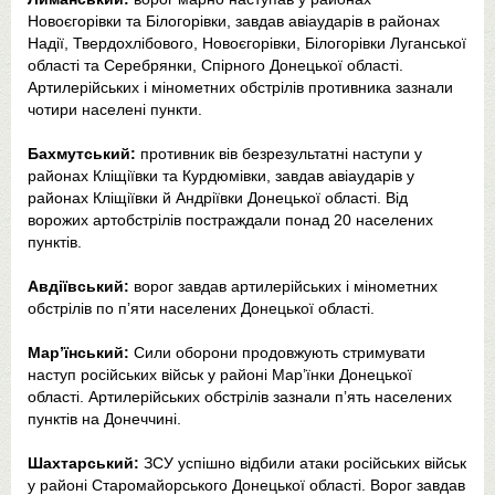
Новоєгорівки та Білогорівки, завдав авіаударів в районах
Надії, Твердохлібового, Новоєгорівки, Білогорівки Луганської
області та Серебрянки, Спірного Донецької області.
Артилерійських і мінометних обстрілів противника зазнали
чотири населені пункти.
Бахмутський:
противник вів безрезультатні наступи у
районах Кліщіївки та Курдюмівки, завдав авіаударів у
районах Кліщіївки й Андріївки Донецької області. Від
ворожих артобстрілів постраждали понад 20 населених
пунктів.
Авдіївський:
ворог завдав артилерійських і мінометних
обстрілів по пʼяти населених Донецької області.
Мар’їнський:
Сили оборони продовжують стримувати
наступ російських військ у районі Мар’їнки Донецької
області. Артилерійських обстрілів зазнали пʼять населених
пунктів на Донеччині.
Шахтарський:
ЗСУ успішно відбили атаки російських військ
у районі Старомайорського Донецької області. Ворог завдав