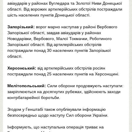
авіаударів у районах Вугледара та Золотої Ниви Донецької
області. Від ворожих артилерійських обстрілів постраждали
шість населених пунктів Донецької області.
Запорізький:
ворог марно наступав у районі Вербового
Запорізької області, завдав авіаударів у районах
Новодарівки, Вербового, Малої Токмачки, Роботиного
Запорізької області. Від артилерійських обстрілів
постраждали понад 30 населених пунктів Запорізької
області.
Херсонський:
від артилерійських обстрілів росіян
постраждали понад 25 населених пунктів на Херсонщині.
Мелітопольський:
Сили оборони продовжують наступати:
закріплюються на досягнутих рубежах, здійснюють заходи
контрбатарейної боротьби.
Згодом у Генштабі також опублікували інформацію
безпосередньо щодо наступу Сил оборони України.
Інформують, що наступальна операція триває на