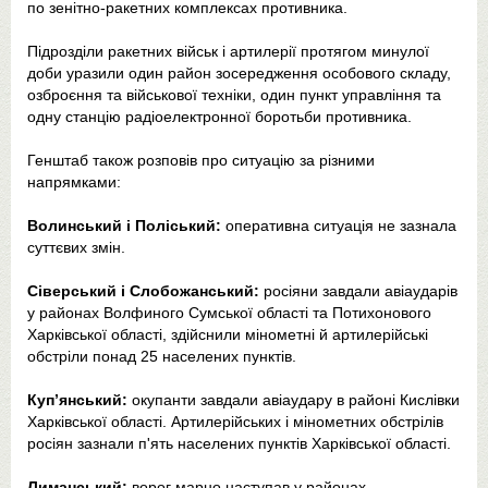
по зенітно-ракетних комплексах противника.
Підрозділи ракетних військ і артилерії протягом минулої
доби уразили один район зосередження особового складу,
озброєння та військової техніки, один пункт управління та
одну станцію радіоелектронної боротьби противника.
Генштаб також розповів про ситуацію за різними
напрямками:
Волинський і Поліський:
оперативна ситуація не зазнала
суттєвих змін.
Сіверський і Слобожанський:
росіяни завдали авіаударів
у районах Волфиного Сумської області та Потихонового
Харківської області, здійснили мінометні й артилерійські
обстріли понад 25 населених пунктів.
Куп’янський:
окупанти завдали авіаудару в районі Кислівки
Харківської області. Артилерійських і мінометних обстрілів
росіян зазнали п'ять населених пунктів Харківської області.
Лиманський:
ворог марно наступав у районах