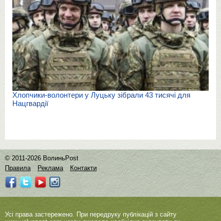
Хлопчики-волонтери у Луцьку зібрали 43 тисячі для
Нацгвардії
© 2011-2026 ВолиньPost
Правила
Реклама
Контакти
Усі права застережено. При передруку публікацій з сайту