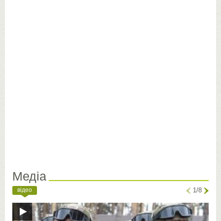
Медіа
відео
1/8