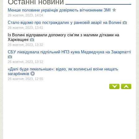
Останні новини
Менше половини українців довіряють вітчизняним ЗМІ
26 жовтня, 2023, 14:04
Стало відомо про постраждалих у ранковій аварії на Волині
26 жовтня, 2023, 13:41
Із Волині відправили допомогу сім’ям з малими дітками на
Харківщині
26 жовтня, 2023, 13:32
СБУ ліквідувала підпільний НПЗ кума Медведчука на Закарпатті
26 жовтня, 2023, 13:12
«Далі буде пекельніше»: відео, як волинські воїни нищать
загарбників
26 жовтня, 2023, 12:55