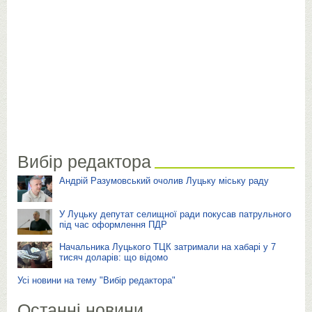
Вибір редактора
Андрій Разумовський очолив Луцьку міську раду
У Луцьку депутат селищної ради покусав патрульного
під час оформлення ПДР
Начальника Луцького ТЦК затримали на хабарі у 7
тисяч доларів: що відомо
Усі новини на тему "Вибір редактора"
Останні новини