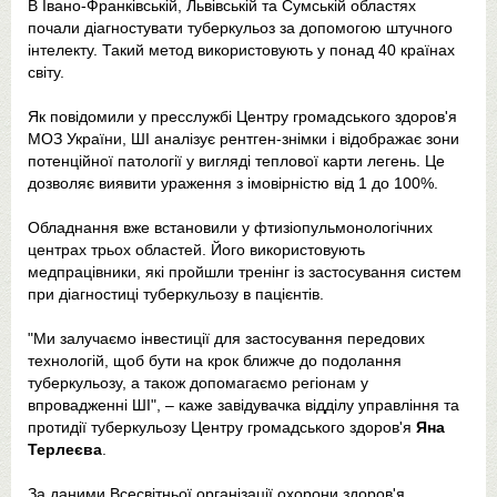
В Івано-Франківській, Львівській та Сумській областях
почали діагностувати туберкульоз за допомогою штучного
інтелекту. Такий метод використовують у понад 40 країнах
світу.
Як повідомили у пресслужбі Центру громадського здоров'я
МОЗ України, ШІ аналізує рентген-знімки і відображає зони
потенційної патології у вигляді теплової карти легень. Це
дозволяє виявити ураження з імовірністю від 1 до 100%.
Обладнання вже встановили у фтизіопульмонологічних
центрах трьох областей. Його використовують
медпрацівники, які пройшли тренінг із застосування систем
при діагностиці туберкульозу в пацієнтів.
"Ми залучаємо інвестиції для застосування передових
технологій, щоб бути на крок ближче до подолання
туберкульозу, а також допомагаємо регіонам у
впровадженні ШІ", – каже завідувачка відділу управління та
протидії туберкульозу Центру громадського здоров'я
Яна
Терлеєва
.
За даними Всесвітньої організації охорони здоров'я,