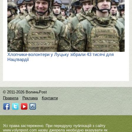
Хлопчики-волонтери у Луцьку зібрали 43 тисячі для
Нацгвардії
© 2011-2026 ВолиньPost
Правила
Реклама
Контакти
Усі права застережено. При передруку публікацій з сайту
www.volynpost.com
назву джерела необхідно вказувати як