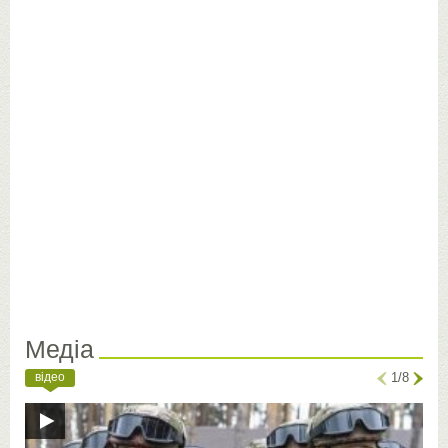
Медіа
відео
1/8