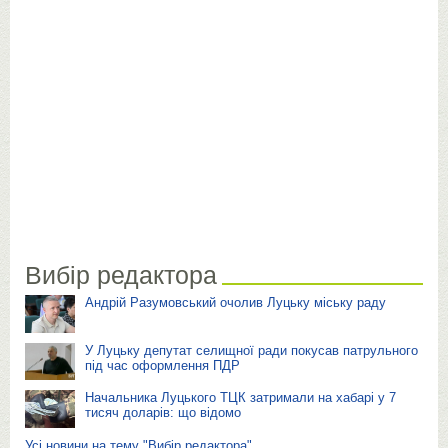
Вибір редактора
Андрій Разумовський очолив Луцьку міську раду
У Луцьку депутат селищної ради покусав патрульного
під час оформлення ПДР
Начальника Луцького ТЦК затримали на хабарі у 7
тисяч доларів: що відомо
Усі новини на тему "Вибір редактора"