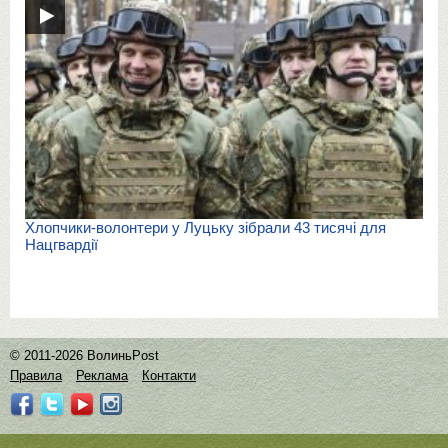
Хлопчики-волонтери у Луцьку зібрали 43 тисячі для
Нацгвардії
© 2011-2026 ВолиньPost
Правила
Реклама
Контакти