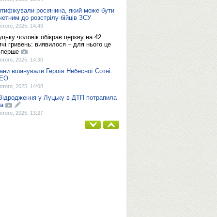
нтифікували росіянина, який може бути
четним до розстрілу бійців ЗСУ
ютого, 2025, 14:43
уцьку чоловік обікрав церкву на 42
ячі гривень: виявилося – для нього це
вперше
ютого, 2025, 14:30
ани вшанували Героїв Небесної Сотні.
ДЕО
ютого, 2025, 14:08
Відродження у Луцьку в ДТП потрапила
la
ютого, 2025, 13:27