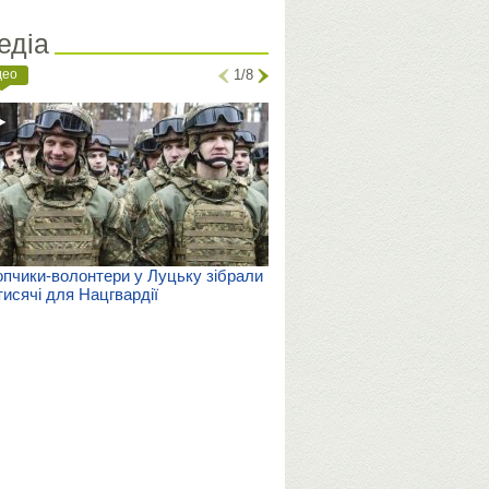
едіа
део
1/8
пчики-волонтери у Луцьку зібрали
тисячі для Нацгвардії