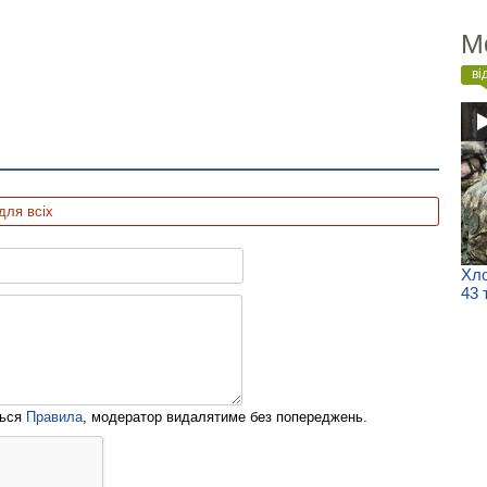
М
ві
для всіх
Хло
43 
ться
Правила
, модератор видалятиме без попереджень.