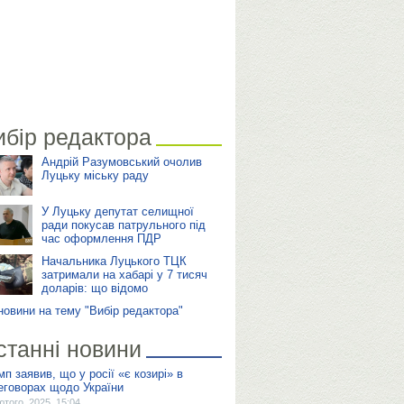
ибір редактора
Андрій Разумовський очолив
Луцьку міську раду
У Луцьку депутат селищної
ради покусав патрульного під
час оформлення ПДР
Начальника Луцького ТЦК
затримали на хабарі у 7 тисяч
доларів: що відомо
 новини на тему "Вибір редактора"
станні новини
мп заявив, що у росії «є козирі» в
еговорах щодо України
ютого, 2025, 15:04