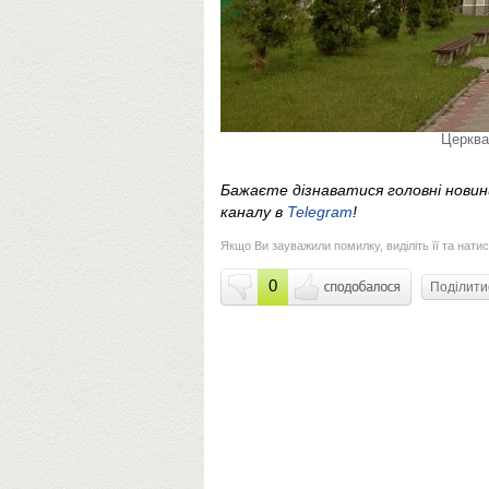
Церква
Бажаєте дізнаватися головні нови
каналу в
Telegram
!
Якщо Ви зауважили помилку, виділіть її та натис
0
Поділит