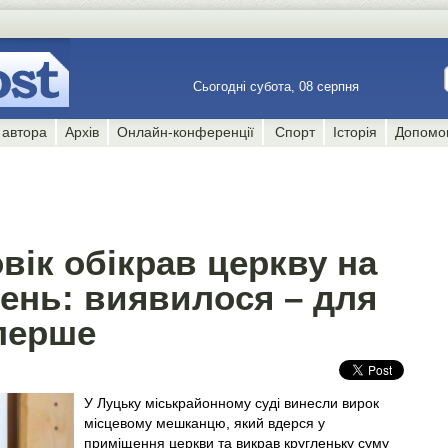
Сьогодні субота, 08 серпня
 автора
Архів
Онлайн-конференції
Спорт
Історія
Допомо
вік обікрав церкву на
вень: виявилося – для
вперше
У Луцьку міськрайонному суді винесли вирок
місцевому мешканцю, який вдерся у
приміщення церкви та викрав кругленьку суму