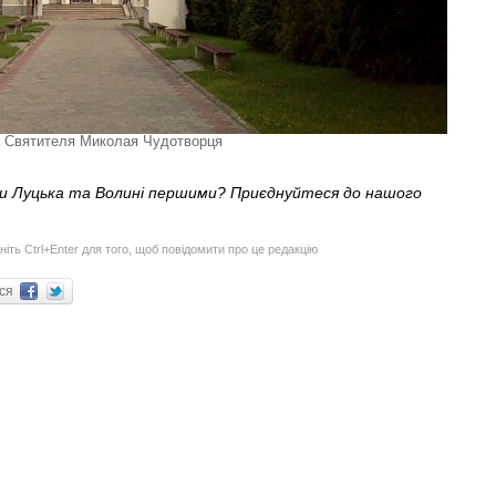
 Святителя Миколая Чудотворця
ни Луцька та Волині першими? Приєднуйтеся до нашого
ніть Ctrl+Enter для того, щоб повідомити про це редакцію
ися