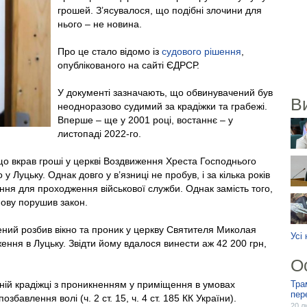
грошей. З’ясувалося, що подібні злочини для
нього – не новина.
Про це стало відомо із
судового рішення
,
опублікованого на сайті ЄДРСР.
У документі зазначають, що обвинувачений був
В
неодноразово судимий за крадіжки та грабежі.
Вперше – ще у 2001 році, востаннє – у
листопаді 2022-го.
 що вкрав гроші у церкві Воздвиження Хреста Господнього
 Луцьку. Однак довго у в’язниці не пробув, і за кілька років
ання для проходження військової служби. Однак замість того,
нову порушив закон.
чений розбив вікно та проник у церкву Святителя Миколая
Усі
ення в Луцьку. Звідти йому вдалося винести аж 42 200 грн,
О
ній крадіжці з проникненням у приміщення в умовах
Тра
пер
озбавлення волі (ч. 2 ст. 15, ч. 4 ст. 185 КК України).
20 л