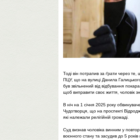
Тоді він потрапив за ґрати через те,
ПЦУ, що на вулиці Данила Галицького у
був звільнений від відбування покар
щоб виправити своє життя, чоловік з
В ніч на 1 січня 2025 року обвинува
Чудотворця, що на проспекті Відродж
які належали релігійній громаді.
Суд визнав чоловіка винним у повтор
воєнного стану та засудив до 5 років п