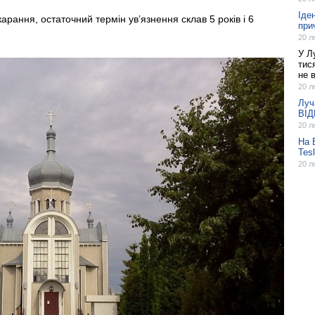
Іде
рання, остаточний термін ув’язнення склав 5 років і 6
при
20 л
У Л
тис
не 
20 л
Луч
ВІ
20 л
На 
Tes
20 л