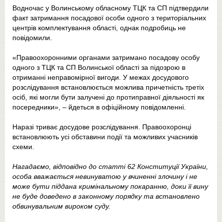
Водночас у Волинському обласному ТЦК та СП підтвердили
факт затримання посадової особи одного з територіальних
центрів комплектування області, однак подробиць не
повідомили.
«Правоохоронними органами затримано посадову особу
одного з ТЦК та СП Волинської області за підозрою в
отриманні неправомірної вигоди. У межах досудового
розслідування встановлюється можлива причетність третіх
осіб, які могли бути залучені до протиправної діяльності як
посередники», – йдеться в офіційному повідомленні.
Наразі триває досудове розслідування. Правоохоронці
встановлюють усі обставини події та можливих учасників
схеми.
Нагадаємо, відповідно до статті 62 Конституції України,
особа вважається невинуватою у вчиненні злочину і не
може бути піддана кримінальному покаранню, доки її вину
не буде доведено в законному порядку та встановлено
обвинувальним вироком суду.