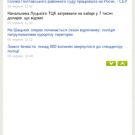
Голова Полтавського районного суду працювала на Росію, - СБУ
05 червня, 11:42
Начальника Луцького ТЦК затримали на хабарі у 7 тисяч
доларів: що відомо
05 червня, 11:30
На Шацьких озерах починається сезон відпочинку: поліція
патрулюватиме курортну територію
05 червня, 11:12
Зниклі безвісти: понад 800 волинян звернулося до спеццентру
поліції
05 червня, 10:44