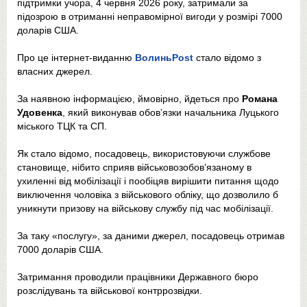
підтримки учора, 4 червня 2026 року, затримали за
підозрою в отриманні неправомірної вигоди у розмірі 7000
доларів США.
Про це інтернет-виданню
ВолиньPost
стало відомо з
власних джерел.
За наявною інформацією, ймовірно, йдеться про
Романа
Удовенка
, який виконував обов’язки начальника Луцького
міського ТЦК та СП.
Як стало відомо, посадовець, використовуючи службове
становище, нібито сприяв військовозобов’язаному в
ухиленні від мобілізації і пообіцяв вирішити питання щодо
виключення чоловіка з військового обліку, що дозволило б
уникнути призову на військову службу під час мобілізації.
За таку «послугу», за даними джерел, посадовець отримав
7000 доларів США.
Затримання проводили працівники Державного бюро
розслідувань та військової контррозвідки.