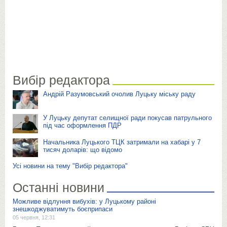
Вибір редактора
Андрій Разумовський очолив Луцьку міську раду
У Луцьку депутат селищної ради покусав патрульного
під час оформлення ПДР
Начальника Луцького ТЦК затримали на хабарі у 7
тисяч доларів: що відомо
Усі новини на тему "Вибір редактора"
Останні новини
Можливе відлуння вибухів: у Луцькому районі
знешкоджуватимуть боєприпаси
05 червня, 12:31