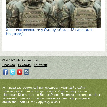
Хлопчики-волонтери у Луцьку зібрали 43 тисячі для
Нацгвардії
© 2011-2026 ВолиньPost
Правила
Реклама
Контакти
Усі права застережено. При передруку публікацій з сайту
www.volynpost.com
назву джерела необхідно вказувати як
«Інформаційне агентство ВолиньPost». Передрук дозволений тільки
за наявності діючого гіперпосилання на сайт Інформаційного
агентства ВолиньPost у другому абзаці.