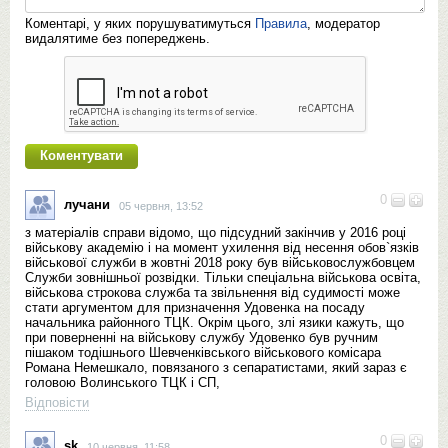
Коментарі, у яких порушуватимуться
Правила
, модератор
видалятиме без попереджень.
0
лучани
05 червня, 13:52
з матеріалів справи відомо, що підсудний закінчив у 2016 році
військову академію і на момент ухилення від несення обов`язків
військової служби в жовтні 2018 року був військовослужбовцем
Служби зовнішньої розвідки. Тільки спеціальна військова освіта,
військова строкова служба та звільнення від судимості може
стати аргументом для призначення Удовенка на посаду
начальника районного ТЦК. Окрім цього, злі язики кажуть, що
при поверненні на військову службу Удовенко був ручним
пішаком тодішнього Шевченківського військового комісара
Романа Немешкало, повязаного з сепаратистами, який зараз є
головою Волинського ТЦК і СП,
Відповісти
0
sk
10 червня, 11:58