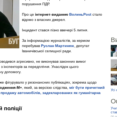
порушення ПДР.
Про це
інтернет-виданню
ВолиньPost
стало
відомо з власних джерел.
Інцидент стався пізно ввечері 5 липня.
В
За інформацією журналістів, за кермом
перебував
Руслан Мартинюк
, депутат
Іваничівської селищної ради.
оводився агресивно, не виконував законних вимог
 з інспекторів за передпліччя. Унаслідок цього
ну допомогу.
же фігурувало у резонансних публікаціях, зокрема щодо
родження-М»
, який, за версією слідства,
міг бути причетний
Усі
 продажу автомобілів, задекларованих як гуманітарна
О
 поліції
Учи
ста
06 л