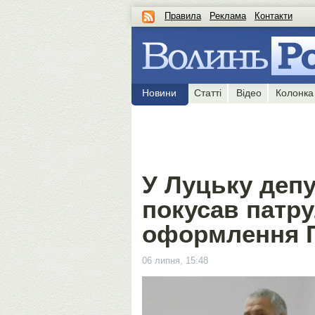
Правила
Реклама
Контакти
Новини
Статті
Відео
Колонка
У Луцьку деп
покусав патру
оформлення 
06 липня, 15:48