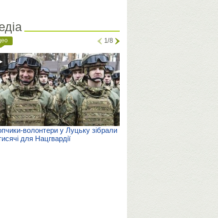
едіа
део
1/8
пчики-волонтери у Луцьку зібрали
тисячі для Нацгвардії