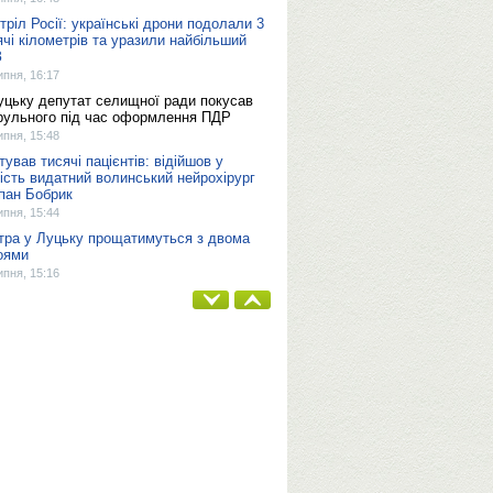
тріл Росії: українські дрони подолали 3
ячі кілометрів та уразили найбільший
З
ипня, 16:17
уцьку депутат селищної ради покусав
рульного під час оформлення ПДР
ипня, 15:48
тував тисячі пацієнтів: відійшов у
ність видатний волинський нейрохірург
пан Бобрик
ипня, 15:44
тра у Луцьку прощатимуться з двома
оями
ипня, 15:16