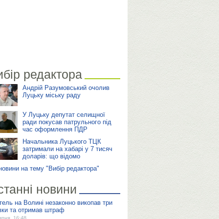
ибір редактора
Андрій Разумовський очолив
Луцьку міську раду
У Луцьку депутат селищної
ради покусав патрульного під
час оформлення ПДР
Начальника Луцького ТЦК
затримали на хабарі у 7 тисяч
доларів: що відомо
 новини на тему "Вибір редактора"
станні новини
тель на Волині незаконно викопав три
вки та отримав штраф
ипня, 16:48