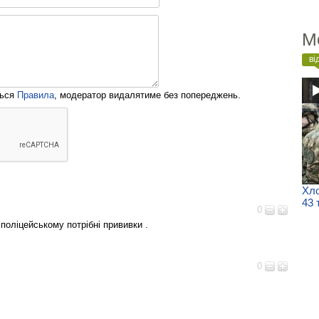
М
ві
ться
Правила
, модератор видалятиме без попереджень.
Хло
43 
0
 поліцейському потрібні прививки .
0