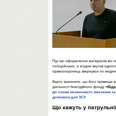
Під час оформлення матеріалів він п
поліцейських, а згодом вкусив одного
правоохоронець звернувся по медич
Варто зазначити, що його прізвище в
діяльності благодійного фонду
«Від
до схеми незаконного ввезення та
допомога для ЗСУ
.
Що кажуть у патрульній