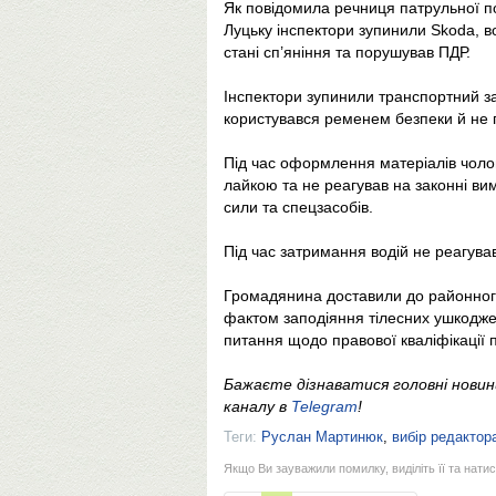
Як повідомила речниця патрульної по
Луцьку інспектори зупинили Skoda, в
стані сп’яніння та порушував ПДР.
Інспектори зупинили транспортний зас
користувався ременем безпеки й не 
Під час оформлення матеріалів чоло
лайкою та не реагував на законні ви
сили та спецзасобів.
Під час затримання водій не реагува
Громадянина доставили до районного 
фактом заподіяння тілесних ушкоджен
питання щодо правової кваліфікації п
Бажаєте дізнаватися головні нови
каналу в
Telegram
!
Теги:
Руслан Мартинюк
,
вибір редактор
Якщо Ви зауважили помилку, виділіть її та натис