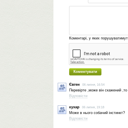
Коментарі, у яких порушуватиму
Євген
06 липня, 16:54
Перевірте ,може він скажений ,то
Відповісти
кухар
06 липня, 19:18
Може в нього собачий інстинкт?
Відповісти