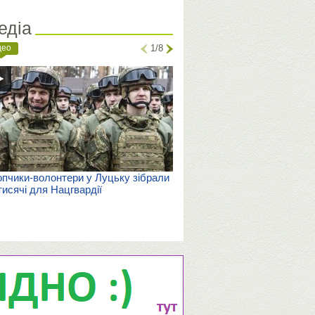
едіа
део
1/8
пчики-волонтери у Луцьку зібрали
тисячі для Нацгвардії