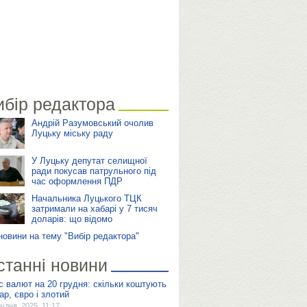
ибір редактора
Андрій Разумовський очолив
Луцьку міську раду
У Луцьку депутат селищної
ради покусав патрульного під
час оформлення ПДР
Начальника Луцького ТЦК
затримали на хабарі у 7 тисяч
доларів: що відомо
 новини на тему "Вибір редактора"
станні новини
с валют на 20 грудня: скільки коштують
ар, євро і злотий
рудня, 2025, 11:17