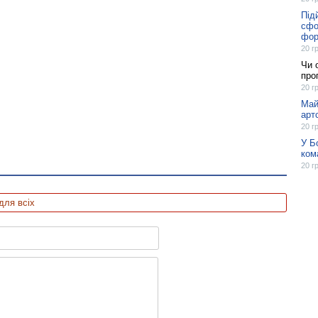
Під
сфо
фор
20 г
Чи 
про
20 г
Май
арт
20 г
У Б
ком
20 г
для всіх