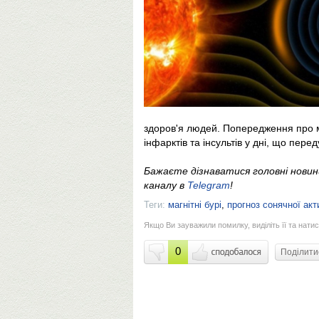
здоров'я людей. Попередження про м
інфарктів та інсультів у дні, що пер
Бажаєте дізнаватися головні нови
каналу в
Telegram
!
Теги:
магнітні бурі
,
прогноз сонячної акт
Якщо Ви зауважили помилку, виділіть її та натис
0
Поділит