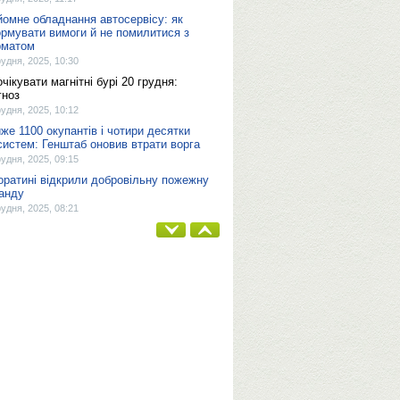
йомне обладнання автосервісу: як
рмувати вимоги й не помилитися з
матом
рудня, 2025, 10:30
очікувати магнітні бурі 20 грудня:
гноз
рудня, 2025, 10:12
же 1100 окупантів і чотири десятки
систем: Генштаб оновив втрати ворга
рудня, 2025, 09:15
оратині відкрили добровільну пожежну
анду
рудня, 2025, 08:21