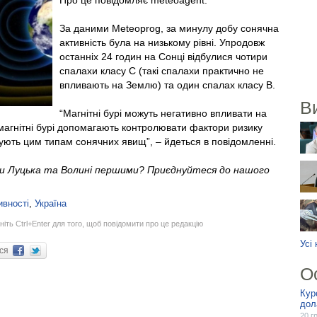
Про це повідомляє meteoagent.
За даними Meteoprog, за минулу добу сонячна
активність була на низькому рівні. Упродовж
останніх 24 годин на Сонці відбулися чотири
спалахи класу С (такі спалахи практично не
впливають на Землю) та один спалах класу В.
В
“Магнітні бурі можуть негативно впливати на
агнітні бурі допомагають контролювати фактори ризику
едують цим типам сонячних явищ”, – йдеться в повідомленні.
ни Луцька та Волині першими? Приєднуйтеся до нашого
ивності
,
Україна
ніть Ctrl+Enter для того, щоб повідомити про це редакцію
Усі
ися
О
Кур
дол
20 г