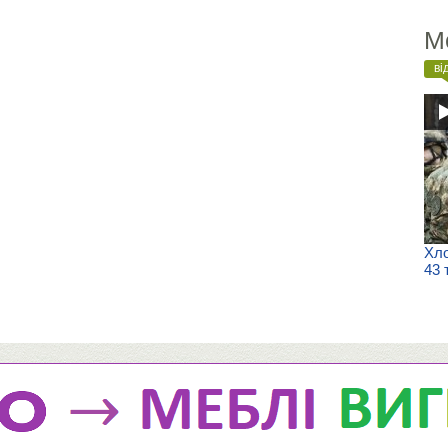
М
ві
Хло
43 