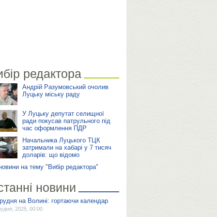
ибір редактора
Андрій Разумовський очолив
Луцьку міську раду
У Луцьку депутат селищної
ради покусав патрульного під
час оформлення ПДР
Начальника Луцького ТЦК
затримали на хабарі у 7 тисяч
доларів: що відомо
 новини на тему "Вибір редактора"
станні новини
грудня на Волині: гортаючи календар
рудня, 2025, 00:00