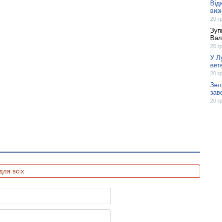
Від
виз
20 г
Зуп
Вал
20 г
У Л
вет
20 г
Зел
зав
20 г
для всіх