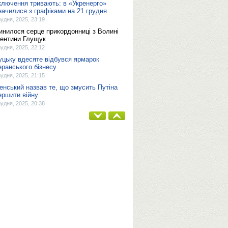
ключення тривають: в «Укренерго»
начилися з графіками на 21 грудня
рудня, 2025, 23:19
инилося серце прикордонниці з Волині
ентини Глущук
рудня, 2025, 22:12
уцьку вдесяте відбувся ярмарок
еранського бізнесу
рудня, 2025, 21:15
енський назвав те, що змусить Путіна
ершити війну
рудня, 2025, 20:38