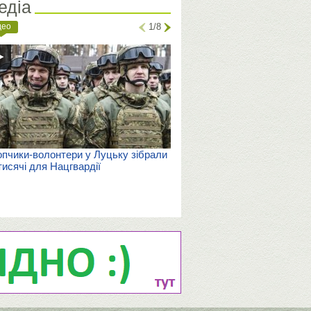
едіа
део
1/8
пчики-волонтери у Луцьку зібрали
тисячі для Нацгвардії