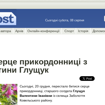
Сьогодні субота, 08 серпня
 автора
Архів
Онлайн-конференції
Спорт
Історія
Допомо
ерце прикордонниці з
тини Глущук
Сьогодні, 20 грудня, перестало битися серце
прикордонниці, старшого солдата
Глущук
Валентини Іванівни
із селища Заболоття
Ковельського району.