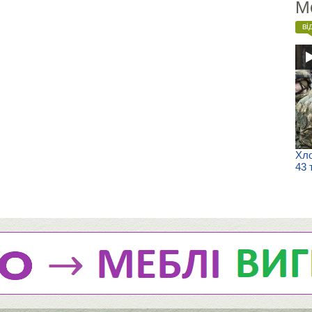
М
ві
Хло
43 