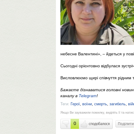
небесне Валентині», – йдеться у пов
Сьогодні орієнтовно відбулася зустрі
Висловлюємо щирі співчуття рідним 
Бажаєте дізнаватися головні нови
каналу в
Telegram
!
Теги:
Герої
,
воїни
,
смерть
,
загибель
,
вій
Якщо Ви зауважили помилку, виділіть її та натис
0
Поділит