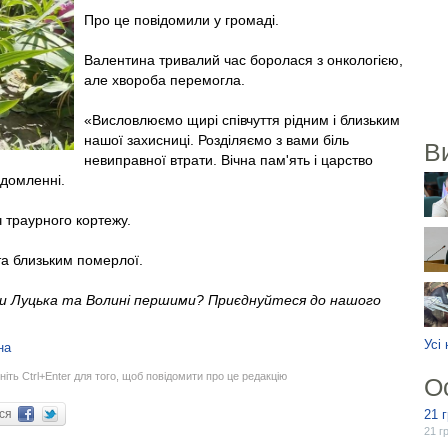
Про це повідомили у громаді.
Валентина тривалий час боролася з онкологією,
але хвороба перемогла.
«Висловлюємо щирі співчуття рідним і близьким
нашої захисниці. Розділяємо з вами біль
В
невиправної втрати. Вічна пам'ять і царство
ідомленні.
ч траурного кортежу.
та близьким померлої.
ни Луцька та Волині першими? Приєднуйтеся до нашого
Усі
на
ніть Ctrl+Enter для того, щоб повідомити про це редакцію
О
ися
21 
21 г