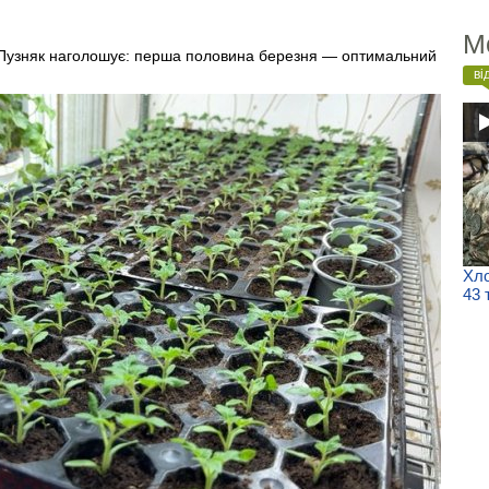
М
а Пузняк наголошує: перша половина березня — оптимальний
ві
Хло
43 