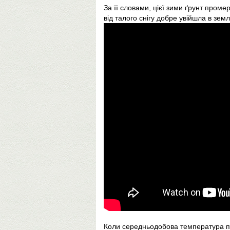
За її словами, цієї зими ґрунт пром
від талого снігу добре увійшла в зем
Коли середньодобова температура пр