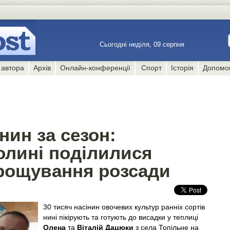
Сьогодні неділя, 09 серпня
 автора
Архів
Онлайн-конференції
Спорт
Історія
Допомо
нин за сезон:
олині поділилися
рощування розсади
30 тисяч насінин овочевих культур ранніх сортів
нині пікірують та готують до висадки у теплиці
Олена
та
Віталій Дацюки
з села Топільне на