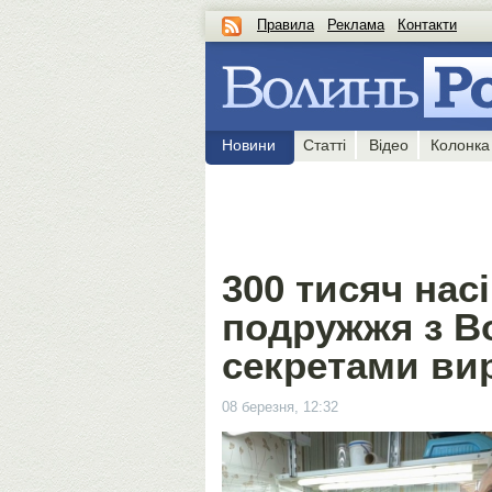
Правила
Реклама
Контакти
Новини
Статті
Відео
Колонка
300 тисяч насі
подружжя з В
секретами ви
08 березня, 12:32