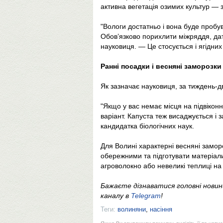
активна вегетація озимих культур — з
"Вологи достатньо і вона буде пробув
Обов’язково порихлити міжряддя, да
науковиця. — Це стосується і ягідних 
Ранні посадки і весняні заморозки
Як зазначає науковиця, за тиждень-дв
"Якщо у вас немає місця на підвіконн
варіант. Капуста теж висаджується і 
кандидатка біологічних наук.
Для Волині характерні весняні замор
обережними та підготувати матеріали
агроволокно або невеликі теплиці на
Бажаєте дізнаватися головні нови
каналу в
Telegram
!
Теги:
волиняни
,
насіння