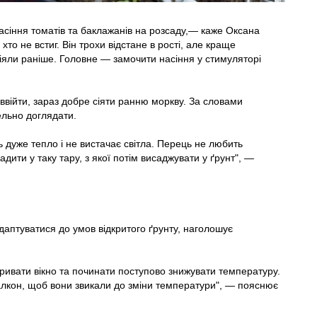
асіння томатів та баклажанів на розсаду,— каже Оксана
то не встиг. Він трохи відстане в рості, але краще
сіяли раніше. Головне — замочити насіння у стимуляторі
 ввійти, зараз добре сіяти ранню моркву. За словами
ельно доглядати.
 дуже тепло і не вистачає світла. Перець не любить
ити у таку тару, з якої потім висаджувати у ґрунт", —
аптуватися до умов відкритого ґрунту, наголошує
кривати вікно та починати поступово знижувати температуру.
лкон, щоб вони звикали до зміни температури", — пояснює