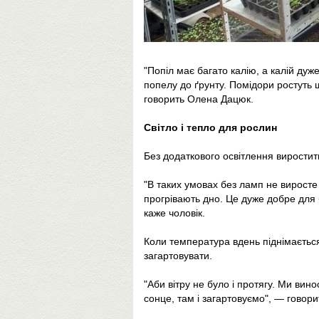
"Попіл має багато калію, а калій ду
попелу до ґрунту. Помідори ростуть 
говорить Олена Дацюк.
Світло і тепло для рослин
Без додаткового освітлення виростит
"В таких умовах без ламп не виросте 
прогрівають дно. Це дуже добре для 
каже чоловік.
Коли температура вдень піднімаєтьс
загартовувати.
"Аби вітру не було і протягу. Ми вино
сонце, там і загартовуємо", — говори