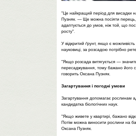
"Це найкращий період для висадки н
Пузняк. — Ще можна посіяти перець, х
адаптується до умов, ніж той, що по
росту".
У відкритий ґрунт, якщо є можливість
науковиці, за розсадою потрібно рет
"Якщо розсада витягується — значить
пересаджування, тому бажано його сад
говорить Оксана Пузняк.
Загартування і погодні умови
Загартування допомагає рослинам ад
кандидатка біологічних наук.
"Якщо живете у квартирі, бажано від
Потім можна виносити рослини на ба
Оксана Пузняк.