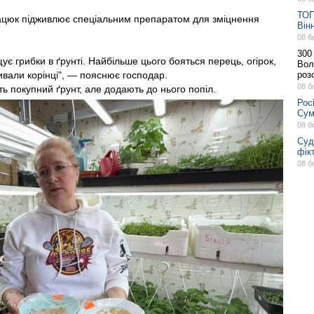
ТОП
Дацюк підживлює спеціальним препаратом для зміцнення
Він
08 б
300
ує грибки в ґрунті. Найбільше цього бояться перець, огірок,
Вол
ивали корінці", — пояснює господар.
роз
08 б
ь покупний ґрунт, але додають до нього попіл.
Рос
Сум
08 б
Суд
фік
08 б