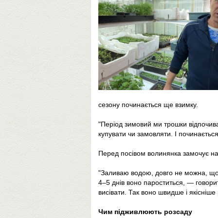
сезону починається ще взимку.
"Період зимовий ми трошки відпочив
купувати чи замовляти. І починаєтьс
Перед посівом волинянка замочує насі
"Заливаю водою, довго не можна, щоб
4–5 днів воно пароститься, — говорит
висівати. Так воно швидше і якісніше 
Чим підживлюють розсаду