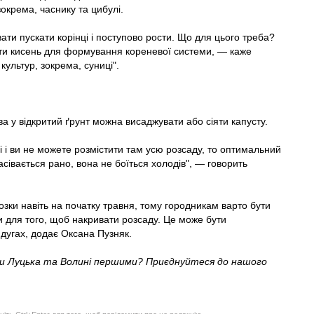
окрема, часнику та цибулі.
ати пускати корінці і поступово рости. Що для цього треба?
ти кисень для формування кореневої системи, — каже
культур, зокрема, суниці".
а у відкритий ґрунт можна висаджувати або сіяти капусту.
і і ви не можете розмістити там усю розсаду, то оптимальний
засівається рано, вона не боїться холодів", — говорить
озки навіть на початку травня, тому городникам варто бути
 для того, щоб накривати розсаду. Це може бути
 дугах, додає Оксана Пузняк.
ни Луцька та Волині першими? Приєднуйтеся до нашого