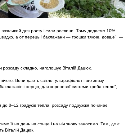
же важливий для росту і сили рослини. Тому додаємо 10%
швидко, а от перець і баклажани — трошки тяжче, довше", —
и розсаду складно, наголошує Віталій Дацюк.
нічого. Вони дають світло, ультрафіолет і ще знизу
баклажанів і перцю, для кореневої системи треба тепло", —
я до 8–12 градусів тепла, розсаду подружжя починає
симо її на день на сонце і на ніч знову заносимо. Там, де є
ть Віталій Дацюк.