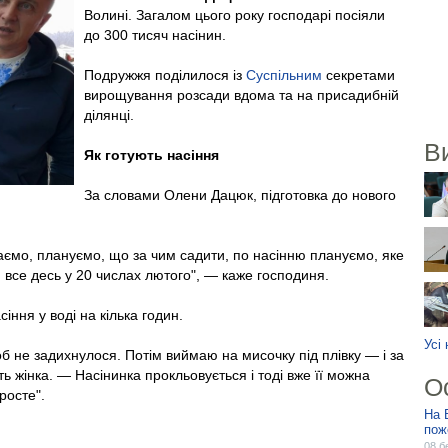
Волині. Загалом цього року господарі посіяли
до 300 тисяч насінин.
Подружжя поділилося із
Суспільним
секретами
вирощування розсади вдома та на присадибній
ділянці.
В
Як готують насіння
За словами Олени Дацюк, підготовка до нового
аємо, плануємо, що за чим садити, по насінню плануємо, яке
я все десь у 20 числах лютого", — каже господиня.
ння у воді на кілька годин.
Усі
 не задихнулося. Потім виймаю на мисочку під плівку — і за
ь жінка. — Насінинка прокльовується і тоді вже її можна
О
росте".
На 
пож
08 б