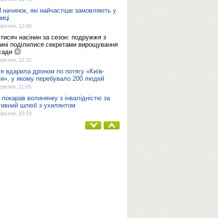
 начинок, які найчастіше замовляють у
ниці
ерезня, 12:40
 тисяч насінин за сезон: подружжя з
ині поділилися секретами вирощування
сади
ерезня, 12:32
ія вдарила дроном по потягу «Київ-
и», у якому перебувало 200 людей
ерезня, 11:09
 покарав волинянку з інвалідністю за
тивний шлюб з ухилянтом
ерезня, 10:19