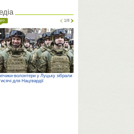
едіа
део
1/8
пчики-волонтери у Луцьку зібрали
тисячі для Нацгвардії