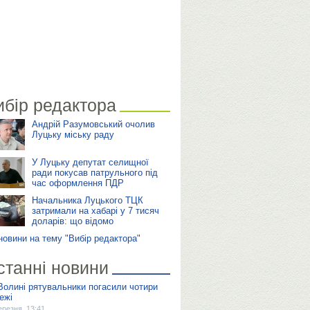
ибір редактора
Андрій Разумовський очолив
Луцьку міську раду
У Луцьку депутат селищної
ради покусав патрульного під
час оформлення ПДР
Начальника Луцького ТЦК
затримали на хабарі у 7 тисяч
доларів: що відомо
 новини на тему "Вибір редактора"
станні новини
Волині рятувальники погасили чотири
ежі
ерезня, 13:41