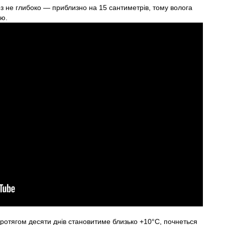
ерз не глибоко — приблизно на 15 сантиметрів, тому волога
лю.
отягом десяти днів становитиме близько +10°C, почнеться