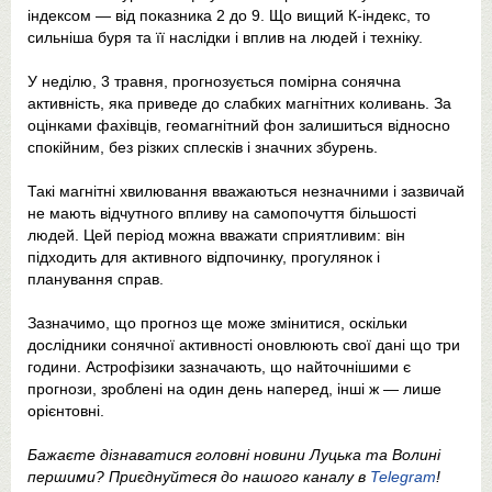
індексом — від показника 2 до 9. Що вищий К-індекс, то
сильніша буря та її наслідки і вплив на людей і техніку.
У неділю, 3 травня, прогнозується помірна сонячна
активність, яка приведе до слабких магнітних коливань. За
оцінками фахівців, геомагнітний фон залишиться відносно
спокійним, без різких сплесків і значних збурень.
Такі магнітні хвилювання вважаються незначними і зазвичай
не мають відчутного впливу на самопочуття більшості
людей. Цей період можна вважати сприятливим: він
підходить для активного відпочинку, прогулянок і
планування справ.
Зазначимо, що прогноз ще може змінитися, оскільки
дослідники сонячної активності оновлюють свої дані що три
години. Астрофізики зазначають, що найточнішими є
прогнози, зроблені на один день наперед, інші ж — лише
орієнтовні.
Бажаєте дізнаватися головні новини Луцька та Волині
першими? Приєднуйтеся до нашого каналу в
Telegram
!