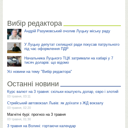
Вибір редактора
Андрій Разумовський очолив Луцьку міську раду
У Луцьку депутат селищної ради покусав патрульного
під час оформлення ПДР
Начальника Луцького ТЦК затримали на хабарі у 7
тисяч доларів: що відомо
Усі новини на тему "Вибір редактора"
Останні новини
Курс валют на 3 травня: скільки коштують долар, євро і злотий
03 травня, 03:11
Стрийський автовокзал Львів: як доїхати з ЖД вокзалу
03 травня, 02:20
Магнітні бурі: прогноз на 3 травня
03 травня, 01:30
3 травня на Волині: гортаючи календар