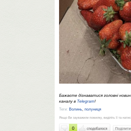
Бажаєте дізнаватися головні нови
каналу в
Telegram
!
Теги:
Волинь
,
полуниця
Якщо Ви зауважили помилку, виділіть її та натис
0
Поділит