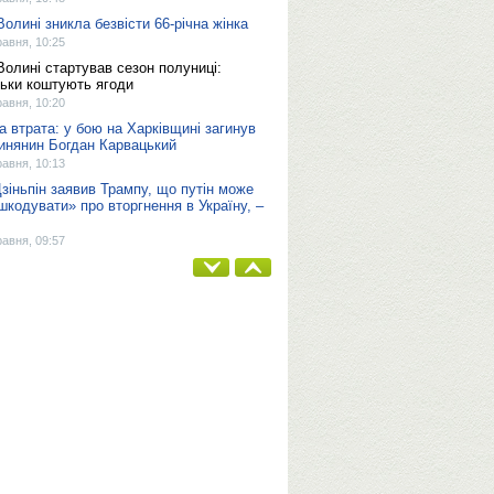
Волині зникла безвісти 66-річна жінка
равня, 10:25
Волині стартував сезон полуниці:
льки коштують ягоди
равня, 10:20
а втрата: у бою на Харківщині загинув
инянин Богдан Карвацький
равня, 10:13
Цзіньпін заявив Трампу, що путін може
шкодувати» про вторгнення в Україну, –
равня, 09:57