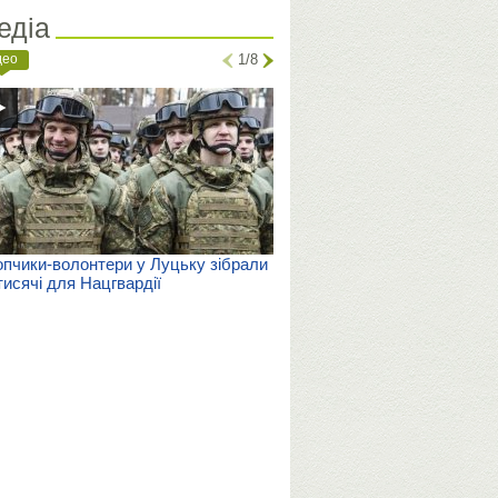
едіа
део
1/8
пчики-волонтери у Луцьку зібрали
тисячі для Нацгвардії