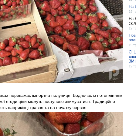
На 
19 т
На 
скі
19 т
Нов
вол
19 т
Сі 
«по
ЗМІ
19 т
авках переважає імпортна полуниця. Водночас із потеплінням
кої ягоди ціни можуть поступово знижуватися. Традиційно
ть наприкінці травня та на початку червня.