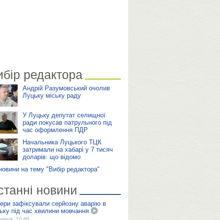
ибір редактора
Андрій Разумовський очолив
Луцьку міську раду
У Луцьку депутат селищної
ради покусав патрульного під
час оформлення ПДР
Начальника Луцького ТЦК
затримали на хабарі у 7 тисяч
доларів: що відомо
 новини на тему "Вибір редактора"
станні новини
ери зафіксували серйозну аварію в
ьку під час хвилини мовчання
равня, 10:48