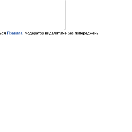
ться
Правила
, модератор видалятиме без попереджень.
ама
Контакти