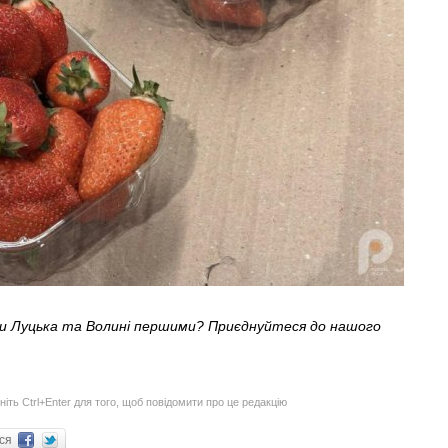
ни Луцька та Волині першими? Приєднуйтеся до нашого
ніть Ctrl+Enter для того, щоб повідомити про це редакцію
ися