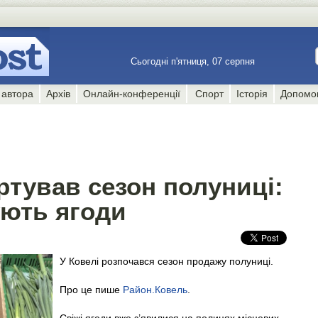
Сьогодні п'ятниця, 07 серпня
 автора
Архів
Онлайн-конференції
Спорт
Історія
Допомо
ртував сезон полуниці:
ують ягоди
У Ковелі розпочався сезон продажу полуниці.
Про це пише
Район.Ковель
.