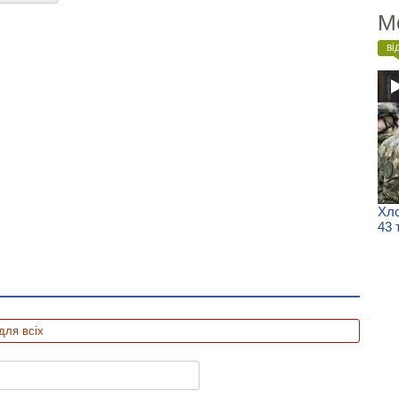
М
ві
Хло
43 
для всіх