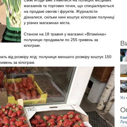
Свіжі ягоди вже з’явилися на полицях місцевих
магазинів та торгових точок, що спеціалізуються
на продажі овочів і фруктів. Журналісти
дізналися, скільки нині коштує кілограм полуниці
у різних магазинах міста.
Станом на 18 травня у магазині «Вітамінка»
полуницю продавали по 255 гривень за
В
кілограм.
ть від розміру ягід: полуниця меншого розміру коштує 150
ривень за кілограм.
Усі
О
Кам
Луц
19 т