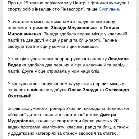
Про це 25 травня повідомили у Центрі з фізичної культури і
спорту осіб з інвалідністю "Інваспорт", пише
Суспільне
.
У змаганнях між спортсменами з порушеннями зору
перемоги отримали:
Зінаїда Мручковська
та
Галина
Мирошниченко
. Зінаїда здобула перше місце у класичній
партії та два другі місця у рапід та бліц-партії. Галина
здобула треті місця у кожній з цих номінацій.
У гравців з ураженням опорно-рухового апарату
Людмила
Ведерко
здобула два перших місця у класичній та рапід-
партії. Друге місце отримала у номінації бліц.
У конкурсантів з порушенням слуху шість перших місць у
згаданих номінаціях здобули
Олена Зануда
та
Олександр
Охотський
.
Зі слів заслуженого тренера України, викладача Волинської
обласної дитячо-юнацької спортивної школи
Дмитра
Мударісова
, волинські спортсмени брали участь у 20
видах програми чемпіонату: класика, рапід та бліц, а також
у додаткових категоріях за станом здоров'я та статтю.