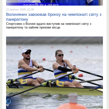
21 жовтня, 2025, 22:38
Волинянин завоював бронзу на чемпіонаті світу з
панкратіону
Спортсмен з Волині вдало виступив на чемпіонаті світу з
панкратіону та зайняв призове місце.