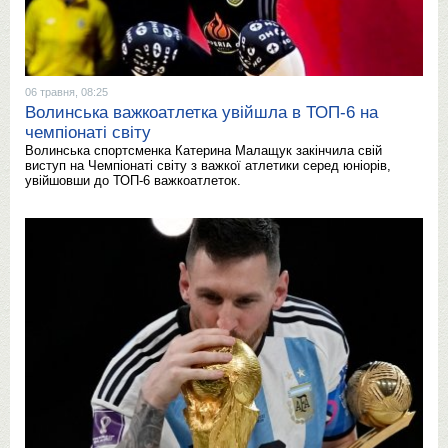
06 травня, 08:25
Волинська важкоатлетка увійшла в ТОП-6 на
чемпіонаті світу
Волинська спортсменка Катерина Малащук закінчила свій
виступ на Чемпіонаті світу з важкої атлетики серед юніорів,
увійшовши до ТОП-6 важкоатлеток.