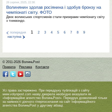
26 серпня, 2025, 22:38
Волинянин здолав росіянина і здобув бронзу на
чемпіонаті світу. ФОТО
Двоє волинських спортсменів стали призерами чемпіонату світу
з тхеквондо.
1
попередня
2
3
4
5
6
7
8
9
наступна
© 2011-2026 ВолиньPost
Правила
Реклама
Контакти
Усі права застережено. При передруку публікацій з сайту
www.volynpost.com
назву джерела необхідно вказувати як
«Інформаційне агентство ВолиньPost». Передрук дозволений тільки
за наявності діючого гіперпосилання на сайт Інформаційного
агентства ВолиньPost у другому абзаці.