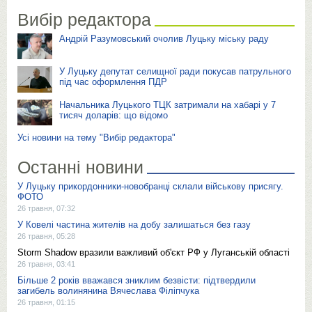
Вибір редактора
Андрій Разумовський очолив Луцьку міську раду
У Луцьку депутат селищної ради покусав патрульного
під час оформлення ПДР
Начальника Луцького ТЦК затримали на хабарі у 7
тисяч доларів: що відомо
Усі новини на тему "Вибір редактора"
Останні новини
У Луцьку прикордонники-новобранці склали військову присягу.
ФОТО
26 травня, 07:32
У Ковелі частина жителів на добу залишаться без газу
26 травня, 05:28
Storm Shadow вразили важливий об'єкт РФ у Луганській області
26 травня, 03:41
Більше 2 років вважався зниклим безвісти: підтвердили
загибель волинянина Вячеслава Філіпчука
26 травня, 01:15