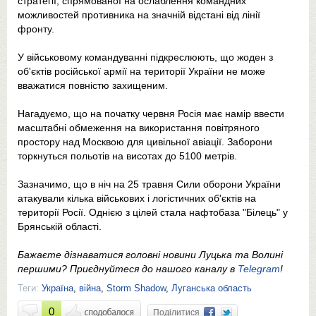
стратегії, спрямованої на ослаблення командних
можливостей противника на значній відстані від лінії
фронту.
У військовому командуванні підкреслюють, що жоден з
об'єктів російської армії на території України не може
вважатися повністю захищеним.
Нагадуємо, що на початку червня Росія має намір ввести
масштабні обмеження на використання повітряного
простору над Москвою для цивільної авіації. Заборони
торкнуться польотів на висотах до 5100 метрів.
Зазначимо, що в ніч на 25 травня Сили оборони України
атакували кілька військових і логістичних об'єктів на
території Росії. Однією з цілей стала нафтобаза "Білець" у
Брянській області.
Бажаєте дізнаватися головні новини Луцька та Волині
першими? Приєднуйтеся до нашого каналу в
Telegram
!
Теги:
Україна
,
війна
,
Storm Shadow
,
Луганська область
0
Поділитися