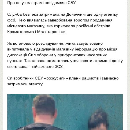
Про це у телеграмі повідомляє СБУ.
Служба безпеки затримала на Донеччині ще одну агентку
фсб. Нею виявилась завербована ворогом продавчиня
місцевого магазину, яка коригувала російські обстріли
Краматорська і Малотаранівки.
Як встановило розслідування, жінка завуальовано
випитувала у відвідувачів магазину інформацію про місця
дислокації Сил оборони у прифронтових населених
пунктах. Також вона намагалась уточнювати отримані дані у
свого сина – військового ЗСУ.
Співробітники СБУ «розкусили» плани рашистів і завчасно
затримали агентку.