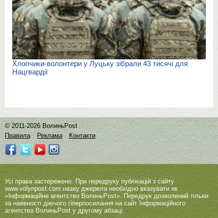
Хлопчики-волонтери у Луцьку зібрали 43 тисячі для
Нацгвардії
© 2011-2026 ВолиньPost
Правила
Реклама
Контакти
Усі права застережено. При передруку публікацій з сайту
www.volynpost.com
назву джерела необхідно вказувати як
«Інформаційне агентство ВолиньPost». Передрук дозволений тільки
за наявності діючого гіперпосилання на сайт Інформаційного
агентства ВолиньPost у другому абзаці.