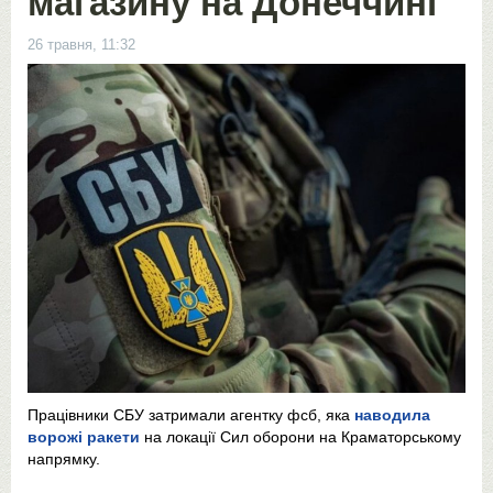
магазину на Донеччині
26 травня, 11:32
Працівники СБУ затримали агентку фсб, яка
наводила
ворожі ракети
на локації Сил оборони на Краматорському
напрямку.