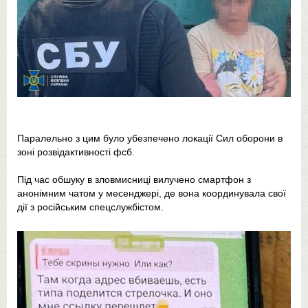
Паралельно з цим було убезпечено локації Сил оборони в
зоні розвідактивності фсб.
Під час обшуку в зловмисниці вилучено смартфон з
анонімним чатом у месенджері, де вона координувала свої
дії з російським спецслужбістом.