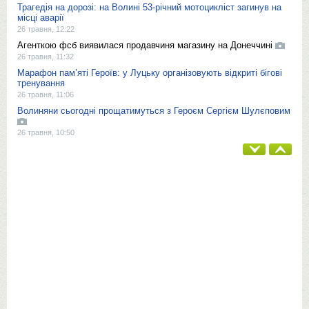
Трагедія на дорозі: на Волині 53-річний мотоцикліст загинув на
місці аварії
26 травня, 12:22
Агенткою фсб виявилася продавчиня магазину на Донеччині
26 травня, 11:32
Марафон пам’яті Героїв: у Луцьку організовують відкриті бігові
тренування
26 травня, 11:06
Волиняни сьогодні прощатимуться з Героєм Сергієм Шулєповим
26 травня, 10:50