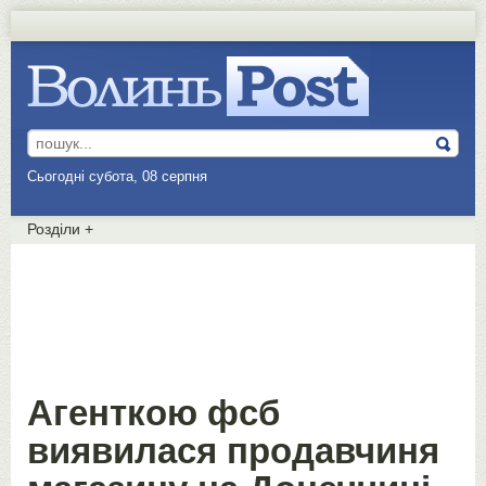
Сьогодні субота, 08 серпня
Розділи
+
Агенткою фсб
виявилася продавчиня