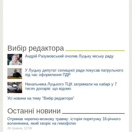
Вибір редактора
Андрій Разумовський очолив Луцьку міську раду
У Луцьку депутат селищної ради покусав патрульного
під час оформлення ПДР
Начальника Луцького ТЦК затримали на хабарі у 7
тисяч доларів: що відомо
Усі новини на тему "Вибір редактора"
Останні новини
Отримав черепно-мозкову травму: історія порятунку 16-річного
волинянина, який хворіє на гемофілію
26 травня, 12:59