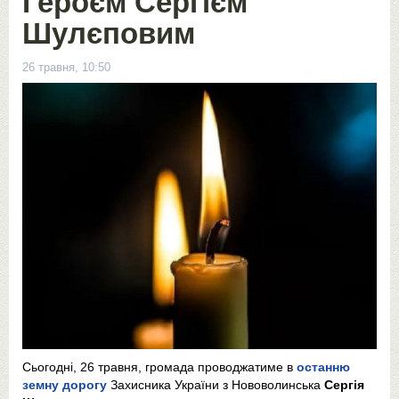
Героєм Сергієм
Шулєповим
26 травня, 10:50
Сьогодні, 26 травня, громада проводжатиме в
останню
земну дорогу
Захисника України з Нововолинська
Сергія