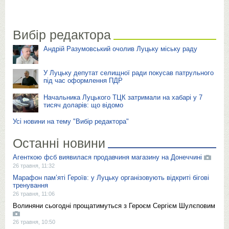
Вибір редактора
Андрій Разумовський очолив Луцьку міську раду
У Луцьку депутат селищної ради покусав патрульного
під час оформлення ПДР
Начальника Луцького ТЦК затримали на хабарі у 7
тисяч доларів: що відомо
Усі новини на тему "Вибір редактора"
Останні новини
Агенткою фсб виявилася продавчиня магазину на Донеччині
26 травня, 11:32
Марафон пам’яті Героїв: у Луцьку організовують відкриті бігові
тренування
26 травня, 11:06
Волиняни сьогодні прощатимуться з Героєм Сергієм Шулєповим
26 травня, 10:50