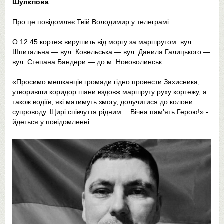
Шулєпова
.
Про це повідомляє Твій Володимир у телеграмі.
О 12:45 кортеж вирушить від моргу за маршрутом: вул.
Шпитальна — вул. Ковельська — вул. Данила Галицького —
вул. Степана Бандери — до м. Нововолинськ.
«Просимо мешканців громади гідно провести Захисника,
утворивши коридор шани вздовж маршруту руху кортежу, а
також водіїв, які матимуть змогу, долучитися до колони
супроводу. Щирі співчуття рідним… Вічна пам’ять Герою!» -
йдеться у повідомленні.