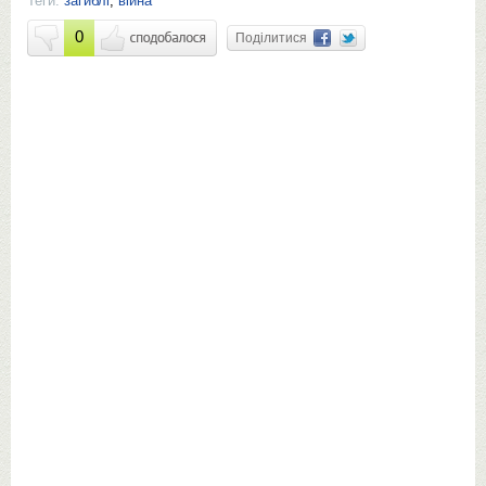
Теги:
загиблі
,
війна
0
Поділитися