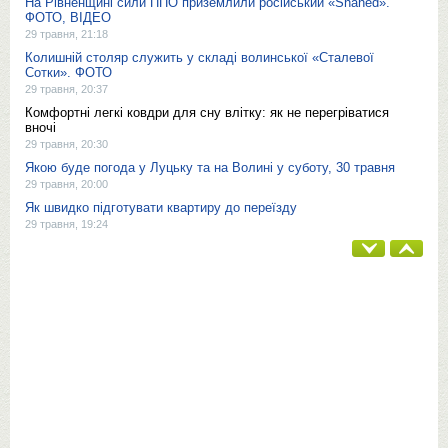
На Рівненщині сили ППО приземлили російський «Shahed».
ФОТО, ВІДЕО
29 травня, 21:18
Колишній столяр служить у складі волинської «Сталевої
Сотки». ФОТО
29 травня, 20:37
Комфортні легкі ковдри для сну влітку: як не перегріватися
вночі
29 травня, 20:30
Якою буде погода у Луцьку та на Волині у суботу, 30 травня
29 травня, 20:00
Як швидко підготувати квартиру до переїзду
29 травня, 19:24