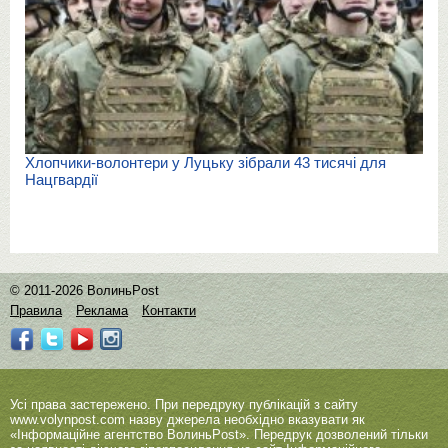
Хлопчики-волонтери у Луцьку зібрали 43 тисячі для
Нацгвардії
© 2011-2026 ВолиньPost
Правила
Реклама
Контакти
Усі права застережено. При передруку публікацій з сайту
www.volynpost.com
назву джерела необхідно вказувати як
«Інформаційне агентство ВолиньPost». Передрук дозволений тільки