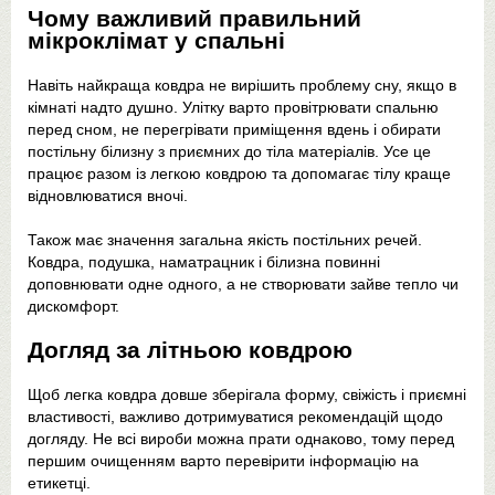
Чому важливий правильний
мікроклімат у спальні
Навіть найкраща ковдра не вирішить проблему сну, якщо в
кімнаті надто душно. Улітку варто провітрювати спальню
перед сном, не перегрівати приміщення вдень і обирати
постільну білизну з приємних до тіла матеріалів. Усе це
працює разом із легкою ковдрою та допомагає тілу краще
відновлюватися вночі.
Також має значення загальна якість постільних речей.
Ковдра, подушка, наматрацник і білизна повинні
доповнювати одне одного, а не створювати зайве тепло чи
дискомфорт.
Догляд за літньою ковдрою
Щоб легка ковдра довше зберігала форму, свіжість і приємні
властивості, важливо дотримуватися рекомендацій щодо
догляду. Не всі вироби можна прати однаково, тому перед
першим очищенням варто перевірити інформацію на
етикетці.