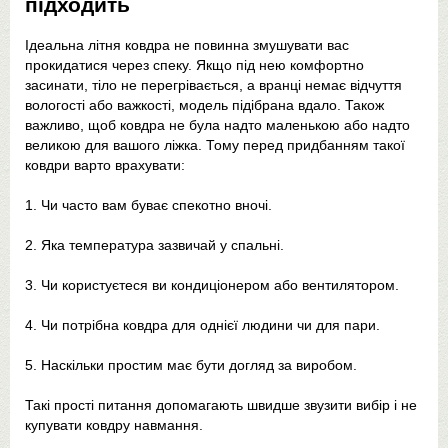
підходить
Ідеальна літня ковдра не повинна змушувати вас
прокидатися через спеку. Якщо під нею комфортно
засинати, тіло не перегрівається, а вранці немає відчуття
вологості або важкості, модель підібрана вдало. Також
важливо, щоб ковдра не була надто маленькою або надто
великою для вашого ліжка. Тому перед придбанням такої
ковдри варто врахувати:
1. Чи часто вам буває спекотно вночі.
2. Яка температура зазвичай у спальні.
3. Чи користуєтеся ви кондиціонером або вентилятором.
4. Чи потрібна ковдра для однієї людини чи для пари.
5. Наскільки простим має бути догляд за виробом.
Такі прості питання допомагають швидше звузити вибір і не
купувати ковдру навмання.