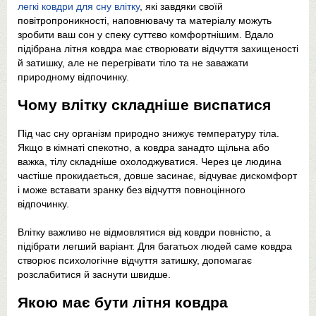
легкі ковдри для сну влітку
, які завдяки своїй
повітропроникності, наповнювачу та матеріалу можуть
зробити ваш сон у спеку суттєво комфортнішим. Вдало
підібрана літня ковдра має створювати відчуття захищеності
й затишку, але не перегрівати тіло та не заважати
природному відпочинку.
Чому влітку складніше виспатися
Під час сну організм природно знижує температуру тіла.
Якщо в кімнаті спекотно, а ковдра занадто щільна або
важка, тілу складніше охолоджуватися. Через це людина
частіше прокидається, довше засинає, відчуває дискомфорт
і може вставати зранку без відчуття повноцінного
відпочинку.
Влітку важливо не відмовлятися від ковдри повністю, а
підібрати легший варіант. Для багатьох людей саме ковдра
створює психологічне відчуття затишку, допомагає
розслабитися й заснути швидше.
Якою має бути літня ковдра