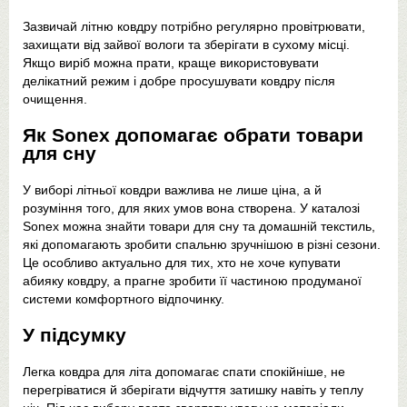
Зазвичай літню ковдру потрібно регулярно провітрювати,
захищати від зайвої вологи та зберігати в сухому місці.
Якщо виріб можна прати, краще використовувати
делікатний режим і добре просушувати ковдру після
очищення.
Як Sonex допомагає обрати товари
для сну
У виборі літньої ковдри важлива не лише ціна, а й
розуміння того, для яких умов вона створена. У каталозі
Sonex можна знайти товари для сну та домашній текстиль,
які допомагають зробити спальню зручнішою в різні сезони.
Це особливо актуально для тих, хто не хоче купувати
абияку ковдру, а прагне зробити її частиною продуманої
системи комфортного відпочинку.
У підсумку
Легка ковдра для літа допомагає спати спокійніше, не
перегріватися й зберігати відчуття затишку навіть у теплу