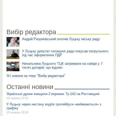
Вибір редактора
Андрій Разумовський очолив Луцьку міську раду
У Луцьку депутат селищної ради покусав патрульного
під час оформлення ПДР
Начальника Луцького ТЦК затримали на хабарі у 7
тисяч доларів: що відомо
Усі новини на тему "Вибір редактора"
Останні новини
Українські дрони знищили 2 ворожих Ту-142 на Ростовщині
03 червня, 07:32
У Луцьку через нестачу водіїв тролейбуси «вибиваються» з
графіку
03 червня, 05:28