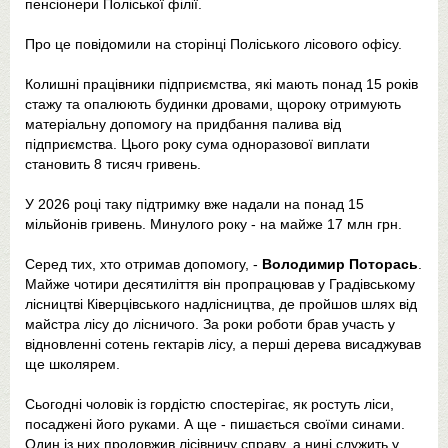
пенсіонери Поліської філії.
Про це повідомили на сторінці Поліського лісового офісу.
Колишні працівники підприємства, які мають понад 15 років
стажу та опалюють будинки дровами, щороку отримують
матеріальну допомогу на придбання палива від
підприємства. Цього року сума одноразової виплати
становить 8 тисяч гривень.
У 2026 році таку підтримку вже надали на понад 15
мільйонів гривень. Минулого року - на майже 17 млн грн.
Серед тих, хто отримав допомогу, -
Володимир Поторась
.
Майже чотири десятиліття він пропрацював у Градівському
лісництві Ківерцівського надлісництва, де пройшов шлях від
майстра лісу до лісничого. За роки роботи брав участь у
відновленні сотень гектарів лісу, а перші дерева висаджував
ще школярем.
Сьогодні чоловік із гордістю спостерігає, як ростуть ліси,
посаджені його руками. А ще - пишається своїми синами.
Один із них продовжив лісівничу справу, а нині служить у