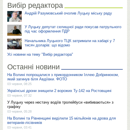
Вибір редактора
Андрій Разумовський очолив Луцьку міську раду
У Луцьку депутат селищної ради покусав патрульного
під час оформлення ПДР
Начальника Луцького ТЦК затримали на хабарі у 7
тисяч доларів: що відомо
Усі новини на тему "Вибір редактора"
Останні новини
На Волині попрощалися з прикордонником Іллею Добринюком,
який загинув біля Авдіївки. ФОТО
03 червня, 08:25
Українські дрони знищили 2 ворожих Ту-142 на Ростовщині
03 червня, 07:32
У Луцьку через нестачу водіїв тролейбуси «вибиваються» з
графіку
03 червня, 05:28
На Волині та Рівненщині виділили 15 мільйонів на дрова для
ветеранів-лісівників
03 червня, 03:41