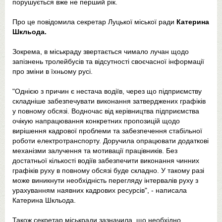
порушується вже не перший рік.
Про це повідомила секретар Луцької міської ради
Катерина
Шкльода.
Зокрема, в міськраду звертається чимало лучан щодо
запізнень тролейбусів та відсутності своєчасної інформації
про зміни в їхньому русі.
"Однією з причин є нестача водіїв, через що підприємству
складніше забезпечувати виконання затверджених графіків
у повному обсязі. Водночас від керівництва підприємства
очікую напрацювання конкретних пропозицій щодо
вирішення кадрової проблеми та забезпечення стабільної
роботи електротранспорту. Доручила опрацювати додаткові
механізми залучення та мотивації працівників. Без
достатньої кількості водіїв забезпечити виконання чинних
графіків руху в повному обсязі буде складно. У такому разі
може виникнути необхідність перегляду інтервалів руху з
урахуванням наявних кадрових ресурсів", - написала
Катерина Шкльода.
Також секретар міськради зазначила, що необхідно