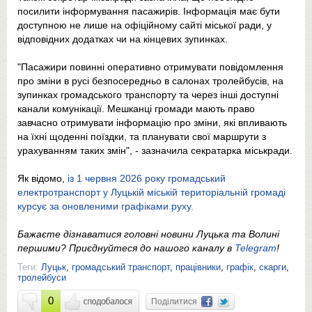
посилити інформування пасажирів. Інформація має бути
доступною не лише на офіційному сайті міської ради, у
відповідних додатках чи на кінцевих зупинках.
"Пасажири повинні оперативно отримувати повідомлення
про зміни в русі безпосередньо в салонах тролейбусів, на
зупинках громадського транспорту та через інші доступні
канали комунікації. Мешканці громади мають право
завчасно отримувати інформацію про зміни, які впливають
на їхні щоденні поїздки, та планувати свої маршрути з
урахуванням таких змін", - зазначила секратарка міськради.
Як відомо,
із 1 червня 2026 року громадський
електротранспорт у Луцькій міській територіальній громаді
курсує за оновленими графіками руху.
Бажаєте дізнаватися головні новини Луцька та Волині
першими? Приєднуйтеся до нашого каналу в
Telegram
!
Теги:
Луцьк
,
громадський транспорт
,
працівники
,
графік
,
скарги
,
тролейбуси
0
Поділитися