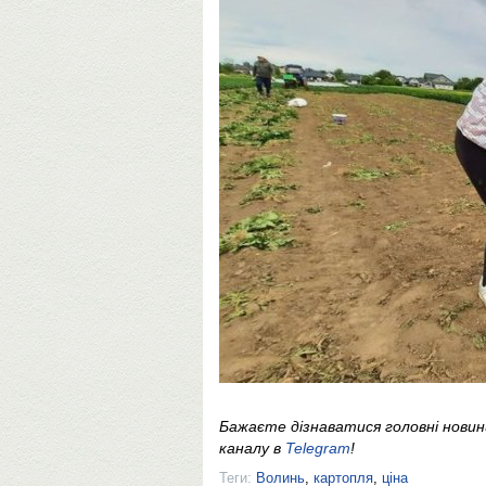
Бажаєте дізнаватися головні нови
каналу в
Telegram
!
Теги:
Волинь
,
картопля
,
ціна