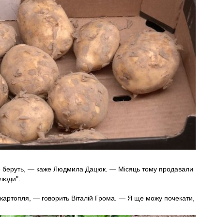
 все беруть, — каже Людмила Дацюк. — Місяць тому продавали
 люди".
 картопля, — говорить Віталій Грома. — Я ще можу почекати,