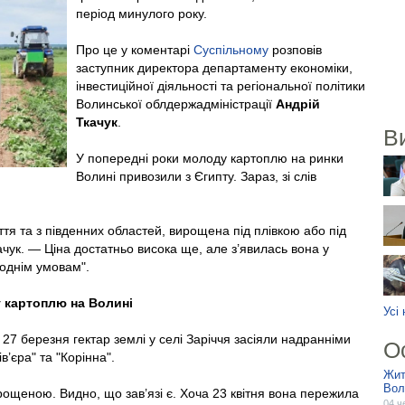
період минулого року.
Про це у коментарі
Суспільному
розповів
заступник директора департаменту економіки,
інвестиційної діяльності та регіональної політики
Волинської облдержадміністрації
Андрій
Ткачук
.
В
У попередні роки молоду картоплю на ринки
Волині привозили з Єгипту. Зараз, зі слів
ття та з південних областей, вирощена під плівкою або під
чук. — Ціна достатньо висока ще, але з’явилась вона у
годнім умовам".
 картоплю на Волині
Усі
27 березня гектар землі у селі Заріччя засіяли надранніми
О
’єра" та "Корінна".
Жит
Вол
ощеною. Видно, що зав’язі є. Хоча 23 квітня вона пережила
04 ч