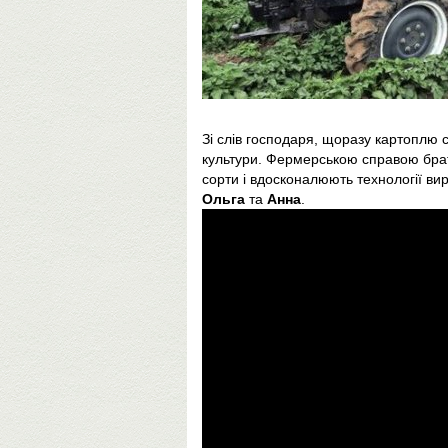
Зі слів господаря, щоразу картоплю 
культури. Фермерською справою брат
сорти і вдосконалюють технології в
Ольга
та
Анна
.