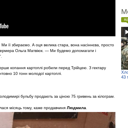
М
ві
 Ми її збираємо. А оця велика стара, вона насіннєва, просто
фермера Ольга Матвіюк. — Ми будемо допомагати і
".
ерше копання картоплі робили перед Трійцею. З гектару
Хло
нтовно 10 тонн молодої картоплі.
43 
олодимирі бульбу продають за ціною 75 гривень за кілограм.
лася місяць тому, каже продавчиня
Людмила
.