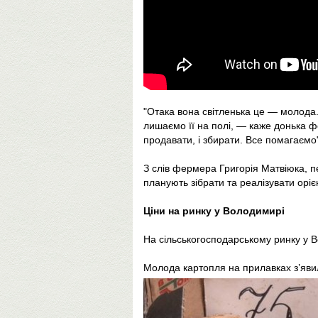
"Отака вона світленька це — молода.
лишаємо її на полі, — каже донька 
продавати, і збирати. Все помагаємо
З слів фермера Григорія Матвіюка, п
планують зібрати та реалізувати оріє
Ціни на ринку у Володимирі
На сільськогосподарському ринку у В
Молода картопля на прилавках з’яви