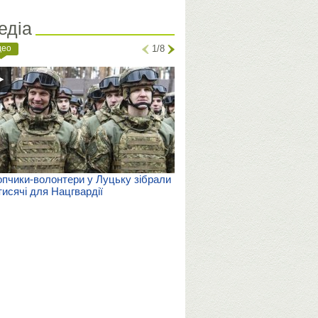
едіа
део
1/8
пчики-волонтери у Луцьку зібрали
тисячі для Нацгвардії