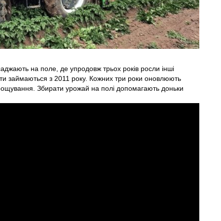
саджають на поле, де упродовж трьох років росли інші
и займаються з 2011 року. Кожних три роки оновлюють
ирощування. Збирати урожай на полі допомагають доньки