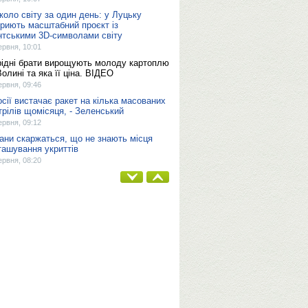
коло світу за один день: у Луцьку
криють масштабний проєкт із
антськими 3D-символами світу
ервня, 10:01
рідні брати вирощують молоду картоплю
Волині та яка її ціна. ВІДЕО
ервня, 09:46
осії вистачає ракет на кілька масованих
трілів щомісяця, - Зеленський
ервня, 09:12
ани скаржаться, що не знають місця
ташування укриттів
ервня, 08:20