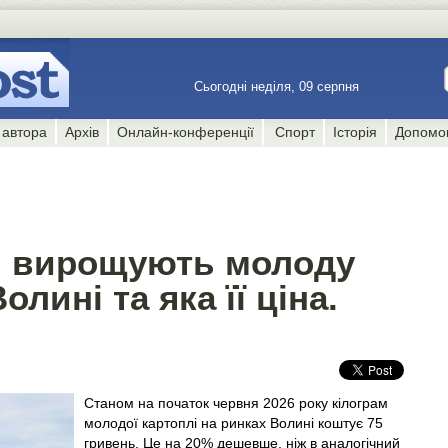
Сьогодні неділя, 09 серпня
 автора
Архів
Онлайн-конференції
Спорт
Історія
Допомо
ти вирощують молоду
лині та яка її ціна.
Станом на початок червня 2026 року кілограм
молодої картоплі на ринках Волині коштує 75
гривень. Це на 20% дешевше, ніж в аналогічний