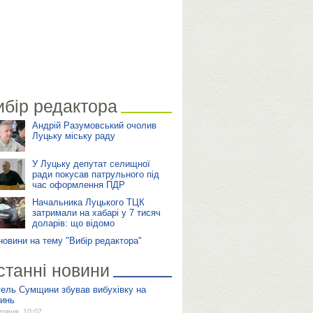
ибір редактора
Андрій Разумовський очолив
Луцьку міську раду
У Луцьку депутат селищної
ради покусав патрульного під
час оформлення ПДР
Начальника Луцького ТЦК
затримали на хабарі у 7 тисяч
доларів: що відомо
 новини на тему "Вибір редактора"
станні новини
ель Сумщини збував вибухівку на
инь
ервня, 10:07