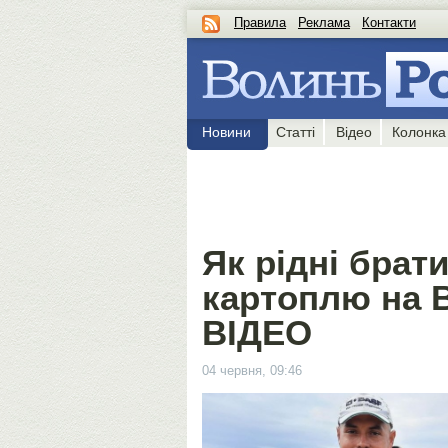
Правила
Реклама
Контакти
Новини
Статті
Відео
Колонка
Як рідні бра
картоплю на Во
ВІДЕО
04 червня, 09:46