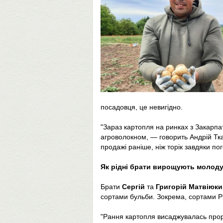
посадовця, це невигідно.
"Зараз картопля на ринках з Закарпа
агроволокном, — говорить Андрій Тка
продажі раніше, ніж торік завдяки по
Як рідні брати вирощують молоду
Брати
Сергій
та
Григорій Матвіюки
сортами бульби. Зокрема, сортами Рів
"Рання картопля висаджувалась прор