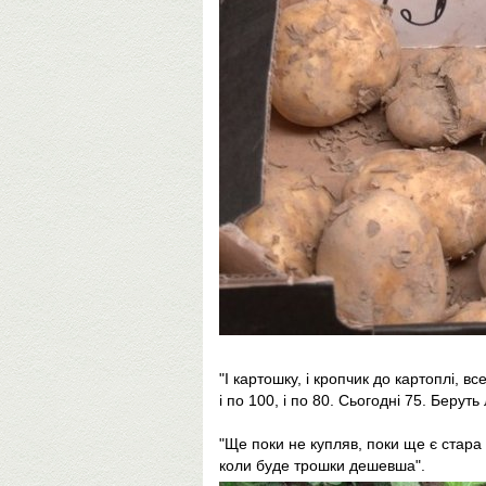
"І картошку, і кропчик до картоплі,
і по 100, і по 80. Сьогодні 75. Беруть
"Ще поки не купляв, поки ще є стара
коли буде трошки дешевша".