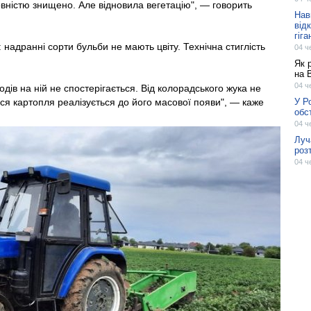
вністю знищено. Але відновила вегетацію", — говорить
Нав
від
гіг
надранні сорти бульби не мають цвіту. Технічна стиглість
04 ч
Як 
на 
04 ч
тодів на ній не спостерігається. Від колорадського жука не
ся картопля реалізується до його масової появи", — каже
У Р
обс
04 ч
Луч
роз
04 ч