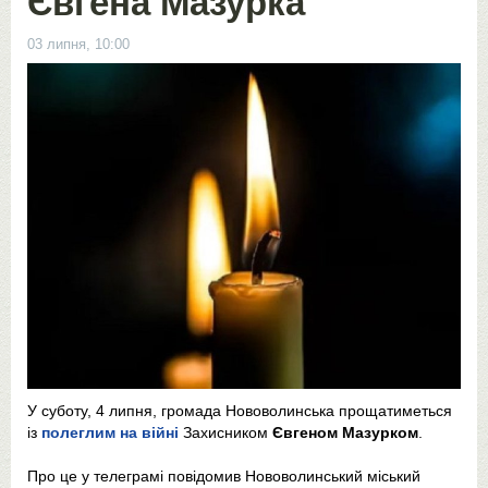
Євгена Мазурка
03 липня, 10:00
У суботу, 4 липня, громада Нововолинська прощатиметься
із
полеглим на війні
Захисником
Євгеном Мазурком
.
Про це у телеграмі повідомив Нововолинський міський