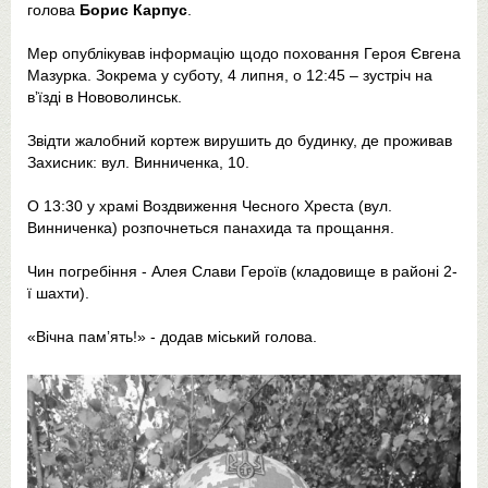
голова
Борис Карпус
.
Мер опублікував інформацію щодо поховання Героя Євгена
Мазурка. Зокрема у суботу, 4 липня, о 12:45 – зустріч на
вʼїзді в Нововолинськ.
Звідти жалобний кортеж вирушить до будинку, де проживав
Захисник: вул. Винниченка, 10.
О 13:30 у храмі Воздвиження Чесного Хреста (вул.
Винниченка) розпочнеться панахида та прощання.
Чин погребіння - Алея Слави Героїв (кладовище в районі 2-
ї шахти).
«Вічна памʼять!» - додав міський голова.