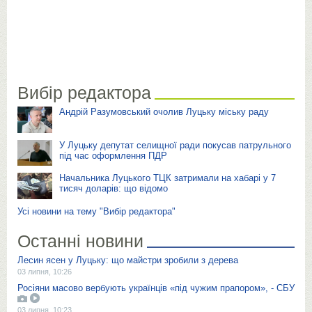
Вибір редактора
Андрій Разумовський очолив Луцьку міську раду
У Луцьку депутат селищної ради покусав патрульного
під час оформлення ПДР
Начальника Луцького ТЦК затримали на хабарі у 7
тисяч доларів: що відомо
Усі новини на тему "Вибір редактора"
Останні новини
Лесин ясен у Луцьку: що майстри зробили з дерева
03 липня, 10:26
Росіяни масово вербують українців «під чужим прапором», - СБУ
03 липня, 10:23