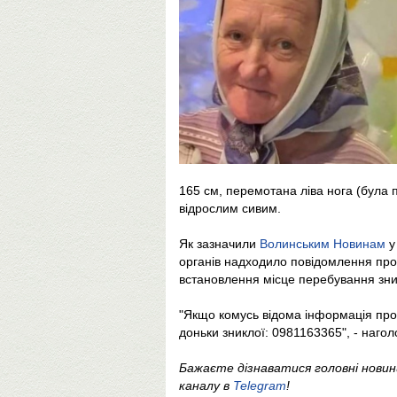
165 см, перемотана ліва нога (була 
відрослим сивим.
Як зазначили
Волинським Новинам
у
органів надходило повідомлення про 
встановлення місце перебування зни
"Якщо комусь відома інформація про
доньки зниклої: 0981163365", - нагол
Бажаєте дізнаватися головні нови
каналу в
Telegram
!