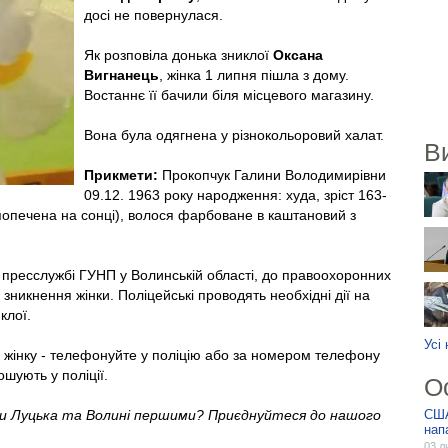
досі не повернулася.
Як розповіла донька зниклої
Оксана
Вигнанець
, жінка 1 липня пішла з дому.
Востаннє її бачили біля місцевого магазину.
Вона була одягнена у різнокольоровий халат.
В
Прикмети:
Прокопчук Галини Володимирівни
09.12. 1963 року народження: худа, зріст 163-
попечена на сонці), волося фарбоване в каштановий з
 пресслужбі ГУНП у Волинській області, до правоохоронних
зникнення жінки. Поліцейські проводять необхідні дії на
клої.
Усі
 жінку - телефонуйте у поліцію або за номером телефону
ошують у поліції.
О
ни Луцька та Волині першими? Приєднуйтеся до нашого
США
напа
03 л