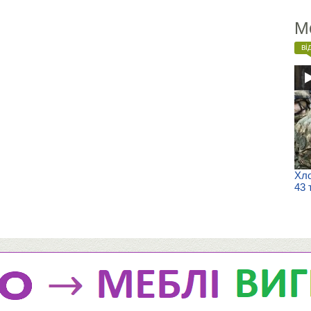
М
ві
Хло
43 