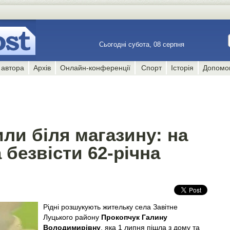
Сьогодні субота, 08 серпня
 автора
Архів
Онлайн-конференції
Спорт
Історія
Допомо
ли біля магазину: на
 безвісти 62-річна
Рідні розшукують жительку села Завітне
Луцького району
Прокопчук Галину
Володимирівну
, яка 1 липня пішла з дому та