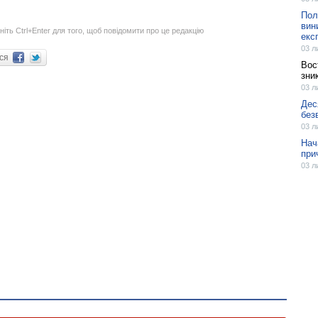
Пол
вин
ніть Ctrl+Enter для того, щоб повідомити про це редакцію
екс
03 л
ися
Вос
зни
03 л
Дес
без
03 л
Нач
при
03 л