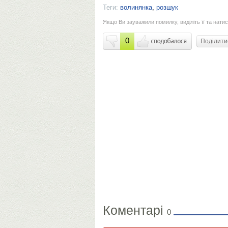
Теги:
волинянка
,
розшук
Якщо Ви зауважили помилку, виділіть її та натис
0
Поділит
Коментарі
0