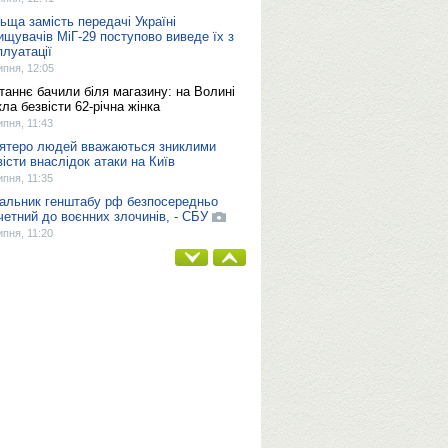
ьща замість передачі Україні
ищувачів МіГ-29 поступово виведе їх з
плуатації
ипня, 12:05
таннє бачили біля магазину: на Волині
кла безвісти 62-річна жінка
ипня, 11:43
ятеро людей вважаються зниклими
вісти внаслідок атаки на Київ
ипня, 11:35
альник генштабу рф безпосередньо
четний до воєнних злочинів, - СБУ
ипня, 11:20