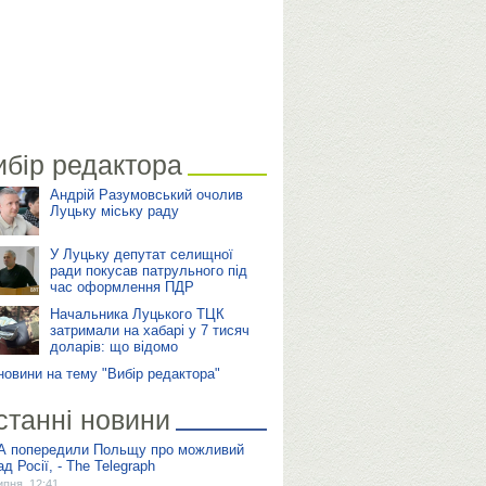
ибір редактора
Андрій Разумовський очолив
Луцьку міську раду
У Луцьку депутат селищної
ради покусав патрульного під
час оформлення ПДР
Начальника Луцького ТЦК
затримали на хабарі у 7 тисяч
доларів: що відомо
 новини на тему "Вибір редактора"
станні новини
 попередили Польщу про можливий
д Росії, - The Telegraph
ипня, 12:41