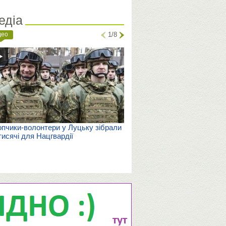
едіа
део
1/8
пчики-волонтери у Луцьку зібрали
тисячі для Нацгвардії