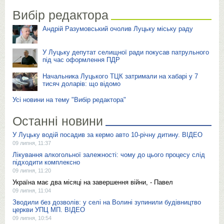
Вибір редактора
Андрій Разумовський очолив Луцьку міську раду
У Луцьку депутат селищної ради покусав патрульного
під час оформлення ПДР
Начальника Луцького ТЦК затримали на хабарі у 7
тисяч доларів: що відомо
Усі новини на тему "Вибір редактора"
Останні новини
У Луцьку водій посадив за кермо авто 10-річну дитину. ВІДЕО
09 липня, 11:37
Лікування алкогольної залежності: чому до цього процесу слід
підходити комплексно
09 липня, 11:20
Україна має два місяці на завершення війни, - Павел
09 липня, 11:04
Зводили без дозволів: у селі на Волині зупинили будівництво
церкви УПЦ МП. ВІДЕО
09 липня, 10:54