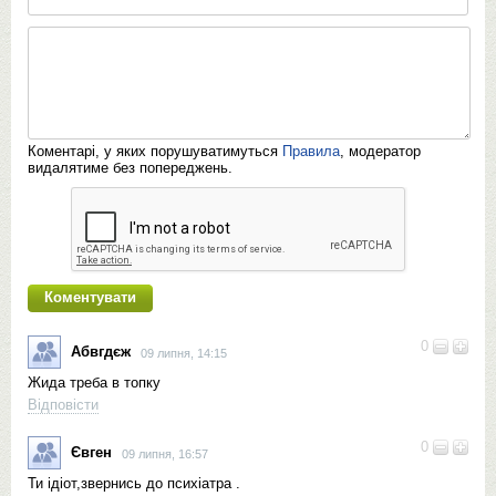
Коментарі, у яких порушуватимуться
Правила
, модератор
видалятиме без попереджень.
0
Абвгдєж
09 липня, 14:15
Жида треба в топку
Відповісти
0
Євген
09 липня, 16:57
Ти ідіот,звернись до психіатра .