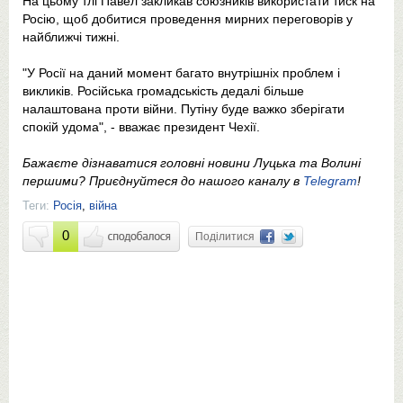
На цьому тлі Павел закликав союзників використати тиск на
Росію, щоб добитися проведення мирних переговорів у
найближчі тижні.
"У Росії на даний момент багато внутрішніх проблем і
викликів. Російська громадськість дедалі більше
налаштована проти війни. Путіну буде важко зберігати
спокій удома", - вважає президент Чехії.
Бажаєте дізнаватися головні новини Луцька та Волині
першими? Приєднуйтеся до нашого каналу в
Telegram
!
Теги:
Росія
,
війна
0
Поділитися