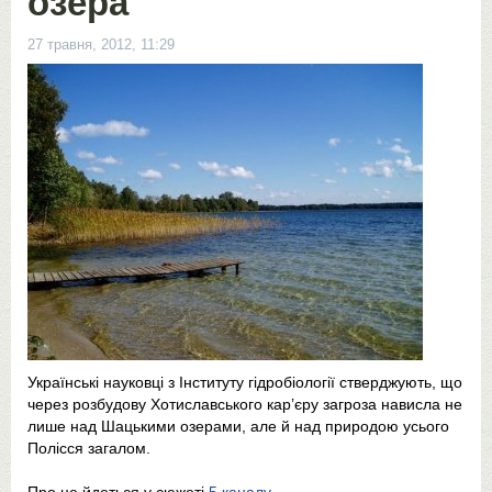
озера
27 травня, 2012, 11:29
Українські науковці з Інституту гідробіології стверджують, що
через розбудову Хотиславського кар’єру загроза нависла не
лише над Шацькими озерами, але й над природою усього
Полісся загалом.