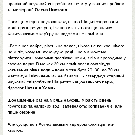
провідний науковий співробітник Інституту водних проблем
та меліорації
Олена Цвєтова
.
Поки що місцеві науковці кажуть, що Шацькі озера вони
моніторять регулярно, і запевняють: поки що впливу
Хотиславскього кар’єру на водойми не помітили.
«Все в нас добре, рівень не падає, нічого не всихає, нічого
не міліє, чому ми дуже-дуже раді. І це ми можемо
підтвердити науковими дослідженнями, які ми проводимо у
своємо парку. В межах 20 см помінялася амплітуда
коливання рівня води – вона може бути 20, 30, до 70 см
максимум і відхилень ми не бачили», - стверджує старший
науковий співробітник Шацького національного парку,
гідролог
Наталія Хомик
.
Щонайменше раз на місяць науковці міряють рівень
ґрунтових та напірних вод і запевняють: коливання є, але
лише сезонне.
Але сусідство з Хотиславським кар’єром фахівців таки
хвилює.