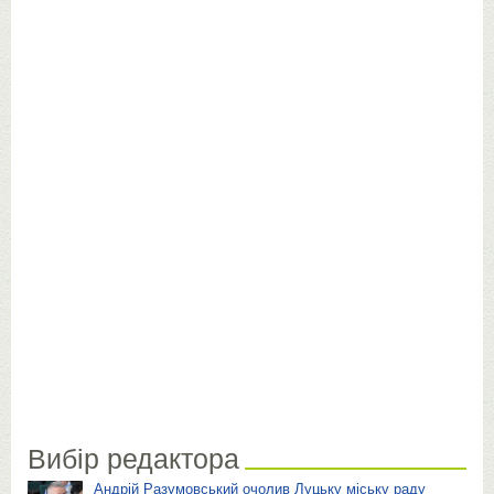
Вибір редактора
Андрій Разумовський очолив Луцьку міську раду