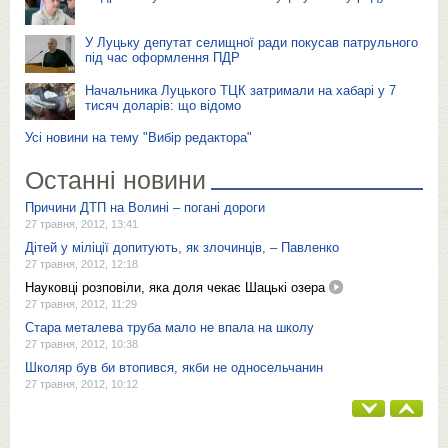
У Луцьку депутат селищної ради покусав патрульного
під час оформлення ПДР
Начальника Луцького ТЦК затримали на хабарі у 7
тисяч доларів: що відомо
Усі новини на тему "Вибір редактора"
Останні новини
Причини ДТП на Волині – погані дороги
27 травня, 2012, 13:41
Дітей у міліції допитують, як злочинців, – Павленко
27 травня, 2012, 12:18
Науковці розповіли, яка доля чекає Шацькі озера
27 травня, 2012, 11:29
Стара металева труба мало не впала на школу
27 травня, 2012, 10:38
Школяр був би втопився, якби не односельчанин
27 травня, 2012, 10:12