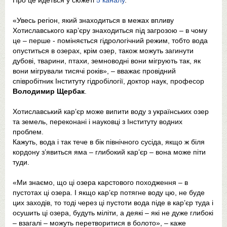
Про це йдеться у сюжеті
5 каналу
.
«Увесь регіон, який знаходиться в межах впливу
Хотиславського кар’єру знаходиться під загрозою – в чому
це – перше - поміняється гідрологічний режим, тобто вода
опуститься в озерах, крім озер, також можуть загинути
дубові, тварини, птахи, земноводні вони мігрують так, як
вони мігрували тисячі років», – вважає провідний
співробітник Інституту гідробілогії, доктор наук, професор
Володимир Щербак
.
Хотиславський кар’єр може випити воду з українських озер
та земель, переконані і науковці з Інституту водних
проблем.
Кажуть, вода і так тече в бік північного сусіда, якщо ж біля
кордону з’явиться яма – глибокий кар’єр – вона може піти
туди.
«Ми знаємо, що ці озера карстового походження – в
пустотах ці озера. І якщо кар’єр потягне воду цю, не буде
цих заходів, то тоді через ці пустоти вода піде в кар’єр туда і
осушить ці озера, будуть міліти, а деякі – які не дуже глибокі
– взагалі – можуть перетворитися в болото», – каже