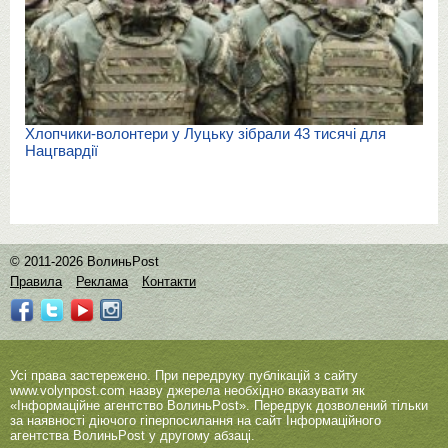
Хлопчики-волонтери у Луцьку зібрали 43 тисячі для
Нацгвардії
© 2011-2026 ВолиньPost
Правила
Реклама
Контакти
Усі права застережено. При передруку публікацій з сайту
www.volynpost.com
назву джерела необхідно вказувати як
«Інформаційне агентство ВолиньPost». Передрук дозволений тільки
за наявності діючого гіперпосилання на сайт Інформаційного
агентства ВолиньPost у другому абзаці.