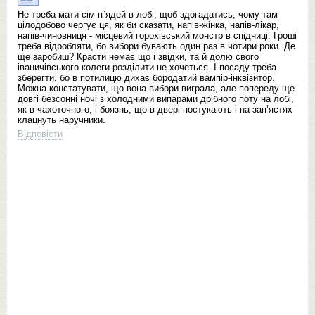
Не треба мати сім п`ядей в лобі, щоб здогадатись, чому там
цілодобово чергує ця, як би сказати, напів-жінка, напів-лікар,
напів-чиновниця - місцевий горохівський монстр в спідниці. Гроші
треба відробляти, бо вибори бувають один раз в чотири роки. Де
ще заробиш? Красти немає що і звідки, та й долю свого
іваничівського колеги розділити не хочеться. І посаду треба
зберегти, бо в потилицю дихає бородатий вампір-інквізитор.
Можна констатувати, що вона вибори виграла, але попереду ще
довгі безсонні ночі з холодними випарами дрібного поту на лобі,
як в чахоточного, і боязнь, що в двері постукають і на зап’ястях
клацнуть наручники.
Відповісти