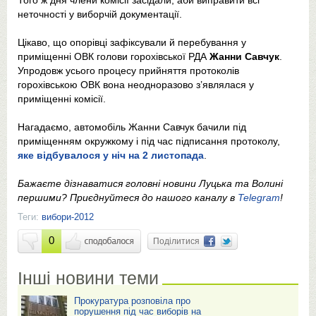
Того ж дня члени комісії засідали, аби виправити всі
неточності у виборчій документації.
Цікаво, що опорівці зафіксували й перебування у
приміщенні ОВК голови горохівської РДА
Жанни Савчук
.
Упродовж усього процесу прийняття протоколів
горохівською ОВК вона неодноразово з’являлася у
приміщенні комісії.
Нагадаємо, автомобіль Жанни Савчук бачили під
приміщенням окружкому і під час підписання протоколу,
яке відбувалося у ніч на 2 листопада
.
Бажаєте дізнаватися головні новини Луцька та Волині
першими? Приєднуйтеся до нашого каналу в
Telegram
!
Теги:
вибори-2012
0
Поділитися
Інші новини теми
Прокуратура розповіла про
порушення під час виборів на