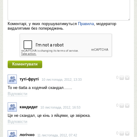
Коментарі, у яких порушуватимуться
Правила
, модератор
видалятиме без попереджень.
0
туті-фруті
10 листопада, 2012, 13:33
То не баба а ходячий скандал.......
Відповісти
0
кандидат
10 листопада, 2012, 16:53
Це не скандал, це кінь з яйцями, це звірюка.
Відповісти
0
логічно
11 листопада, 2012, 07:42