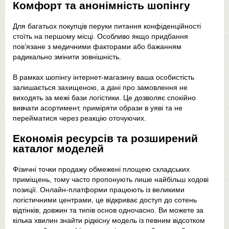
Комфорт та анонімність шопінгу
Для багатьох покупців перуки питання конфіденційності
стоїть на першому місці. Особливо якщо придбання
пов’язане з медичними факторами або бажанням
радикально змінити зовнішність.
В рамках шопінгу інтернет-магазину ваша особистість
залишається захищеною, а дані про замовлення не
виходять за межі бази логістики. Це дозволяє спокійно
вивчати асортимент, приміряти образи в уяві та не
перейматися через реакцію оточуючих.
Економія ресурсів та розширений
каталог моделей
Фізичні точки продажу обмежені площею складських
приміщень, тому часто пропонують лише найбільш ходові
позиції. Онлайн-платформи працюють із великими
логістичними центрами, це відкриває доступ до сотень
відтінків, довжин та типів основ одночасно. Ви можете за
кілька хвилин знайти рідкісну модель із певним відсотком