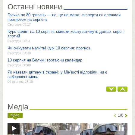
Останні новини
Гречка по 80 гривень — це ще не межа: експерти ошелешили
прогнозом на серпень
Сьогодні, 05:17
Курс валют на 10 серпня: скільки коштуватимуть долар, євро і
злотий
Сьогодні, 03:11
Чи очікувати магнітні бурі 10 серпня: прогноз
Сьогодні, 01:30
10 серпня на Волині: гортаючи календар
Сьогодні, 00:00
Як назвати дитину в Україні: у Мін’юсті відповіли, чи є
заборонені імена
09 серпня, 23:19
Медіа
відео
1/8