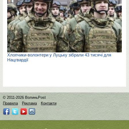
Хлопчики-волонтери у Луцьку зібрали 43 тисячі для
Нацгвардії
© 2011-2026 ВолиньPost
Правила
Реклама
Контакти