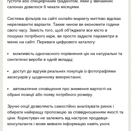
густоти або специфічним градієнтом, який у звичайних
салонах довелося б чекати місяцями.
Система фільтрів на сайті онлайн-маркету миттєво відсікає
нерелевантні варіанти. Таким чином ви економити години
свого часу. Замість того, щоб об'їжджати все місто в
пошуках потрібного каре, ви просто задаєте параметри в
меню на сайті. Переваги цифрового каталогу:
можливість одночасного порівняння цін на натуральні та
синтетичні вироби в одній вкладці;
доступ до відгуків реальних покупців із фотографіями
аксесуарів у щоденному використанні;
автоматичне сповіщення про зниження вартості на
обрані позиції або появу потрібного розміру.
Зручні опції дозволяють самостійно аналізувати ринок і
обирати найкращу пропозицію за співвідношенням якості та
ціни. Користувач не залежить від настрою продавця-
консультанта і може вивчати інформацію навіть уночі.