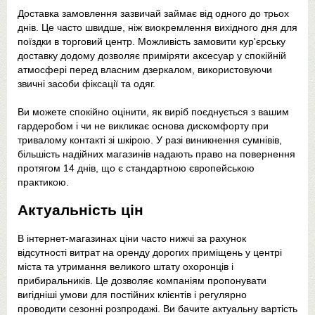
Доставка замовлення зазвичай займає від одного до трьох
днів. Це часто швидше, ніж виокремлення вихідного дня для
поїздки в торговий центр. Можливість замовити кур'єрську
доставку додому дозволяє приміряти аксесуар у спокійній
атмосфері перед власним дзеркалом, використовуючи
звичні засоби фіксації та одяг.
Ви можете спокійно оцінити, як виріб поєднується з вашим
гардеробом і чи не викликає основа дискомфорту при
тривалому контакті зі шкірою. У разі виникнення сумнівів,
більшість надійних магазинів надають право на повернення
протягом 14 днів, що є стандартною європейською
практикою.
Актуальність цін
В інтернет-магазинах ціни часто нижчі за рахунок
відсутності витрат на оренду дорогих приміщень у центрі
міста та утримання великого штату охоронців і
прибиральників. Це дозволяє компаніям пропонувати
вигідніші умови для постійних клієнтів і регулярно
проводити сезонні розпродажі. Ви бачите актуальну вартість