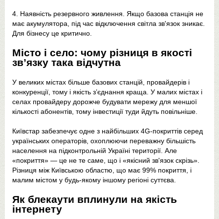
4. Наявність резервного живлення. Якщо базова станція не
має акумулятора, під час відключення світла зв'язок зникає.
Для бізнесу це критично.
Місто і село: чому різниця в якості
зв’язку така відчутна
У великих містах більше базових станцій, провайдерів і
конкуренції, тому і якість з’єднання краща. У малих містах і
селах провайдеру дорожче будувати мережу для меншої
кількості абонентів, тому інвестиції туди йдуть повільніше.
Київстар забезпечує одне з найбільших 4G-покриттів серед
українських операторів, охоплюючи переважну більшість
населення на підконтрольній Україні території. Але
«покриття» — це не те саме, що і «якісний зв'язок скрізь».
Різниця між Київською областю, що має 99% покриття, і
малим містом у будь-якому іншому регіоні суттєва.
Як блекаути вплинули на якість
інтернету