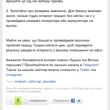
врахуйте це під час вибору тарифу.
Запитайте про резервне живлення. Для бізнесу важливо
знати, скільки годин інтернет працює без світла і чи є у
провайдера резервні генератори або акумулятори на
вузлах.
Майте на увазі, що більшість провайдерів пропонує
пробний період. Скористайтеся цим, щоб перевірити
реальну швидкість інтернету у вашому помешканні чи офісі.
Бажаєте дізнаватися головні новини Луцька та Волині
першими? Приєднуйтеся до нашого каналу в
Telegram
!
Також за нашим сайтом можна стежити у
Twitter
та
Instagram
.
Теги:
інтернет
,
київстар
,
реклама
Якщо Ви зауважили помилку, виділіть її та натисніть Ctrl+Enter для того, щоб
повідомити про це редакцію
0
Поділитися