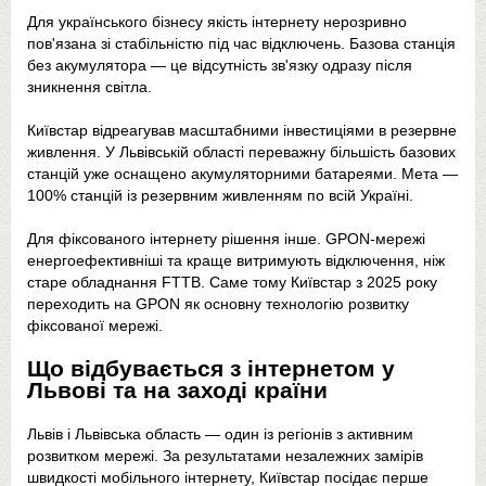
Для українського бізнесу якість інтернету нерозривно
пов'язана зі стабільністю під час відключень. Базова станція
без акумулятора — це відсутність зв'язку одразу після
зникнення світла.
Київстар відреагував масштабними інвестиціями в резервне
живлення. У Львівській області переважну більшість базових
станцій уже оснащено акумуляторними батареями. Мета —
100% станцій із резервним живленням по всій Україні.
Для фіксованого інтернету рішення інше. GPON-мережі
енергоефективніші та краще витримують відключення, ніж
старе обладнання FTTB. Саме тому Київстар з 2025 року
переходить на GPON як основну технологію розвитку
фіксованої мережі.
Що відбувається з інтернетом у
Львові та на заході країни
Львів і Львівська область — один із регіонів з активним
розвитком мережі. За результатами незалежних замірів
швидкості мобільного інтернету, Київстар посідає перше