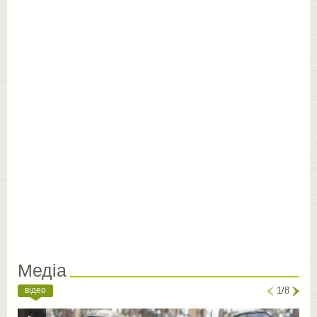
Медіа
відео
1/8