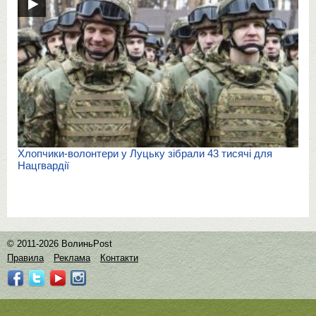
Хлопчики-волонтери у Луцьку зібрали 43 тисячі для
Нацгвардії
© 2011-2026 ВолиньPost
Правила
Реклама
Контакти