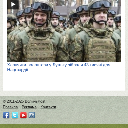
Хлопчики-волонтери у Луцьку зібрали 43 тисячі для
Нацгвардії
© 2011-2026 ВолиньPost
Правила
Реклама
Контакти