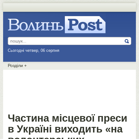
Сьогодні четвер, 06 серпня
Розділи
+
Частина місцевої преси
в Україні виходить «на