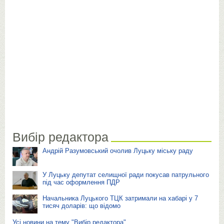
Вибір редактора
Андрій Разумовський очолив Луцьку міську раду
У Луцьку депутат селищної ради покусав патрульного
під час оформлення ПДР
Начальника Луцького ТЦК затримали на хабарі у 7
тисяч доларів: що відомо
Усі новини на тему "Вибір редактора"