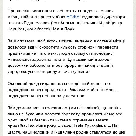
Про досвід виживання своєї газети впродовж перших
місяців війни із пресслужбою
НСЖУ
поділилася директорка
газети «Рідне слово» (смт Кельменці, колишній райцентр
Чернівецької області)
Надія Паук.
За її словами, щоб якось вижити, виданню в останні місяці
довелося вдвічі скоротити кількість сторінок і перевести
працівників на пів ставки: люди отримують половину
мінімальної заробітної плати. Ці надзвичайні заходи
дозволили забезпечити безперервний вихід видання
упродовж усього періоду з початку війни.
Основний дохід видання на сьогоднішній день – це
надходження від передплати. Реклами майже немає –
надходження від неї впали у десятеро.
"Ми домовилися з колективом (ми всі – жінки), що навіть
якщо не буде чим платити зарплату, працюватимемо все
одно, щоб забезпечити читачам отримання газети
принаймні до кінця року, – каже Надія Григорівна. – На
щастя, наші чоловіки й інші члени родин ставляться до цієї