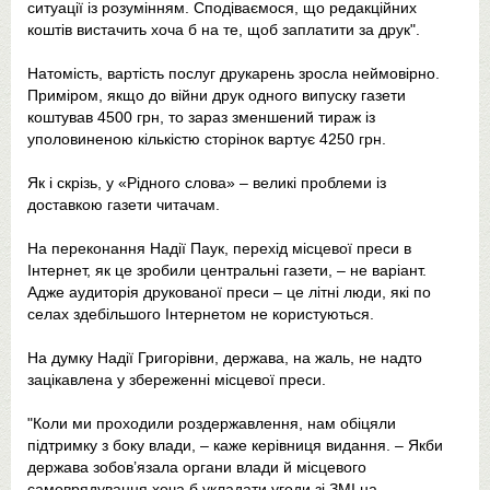
ситуації із розумінням. Сподіваємося, що редакційних
коштів вистачить хоча б на те, щоб заплатити за друк".
Натомість, вартість послуг друкарень зросла неймовірно.
Приміром, якщо до війни друк одного випуску газети
коштував 4500 грн, то зараз зменшений тираж із
уполовиненою кількістю сторінок вартує 4250 грн.
Як і скрізь, у «Рідного слова» – великі проблеми із
доставкою газети читачам.
На переконання Надії Паук, перехід місцевої преси в
Інтернет, як це зробили центральні газети, – не варіант.
Адже аудиторія друкованої преси – це літні люди, які по
селах здебільшого Інтернетом не користуються.
На думку Надії Григорівни, держава, на жаль, не надто
зацікавлена у збереженні місцевої преси.
"Коли ми проходили роздержавлення, нам обіцяли
підтримку з боку влади, – каже керівниця видання. – Якби
держава зобов’язала органи влади й місцевого
самоврядування хоча б укладати угоди зі ЗМІ на